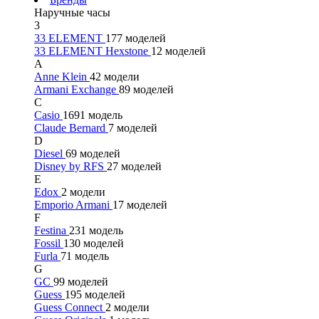
Наручные часы
3
33 ELEMENT
177 моделей
33 ELEMENT Hexstone
12 моделей
A
Anne Klein
42 модели
Armani Exchange
89 моделей
C
Casio
1691 модель
Claude Bernard
7 моделей
D
Diesel
69 моделей
Disney by RFS
27 моделей
E
Edox
2 модели
Emporio Armani
17 моделей
F
Festina
231 модель
Fossil
130 моделей
Furla
71 модель
G
GC
99 моделей
Guess
195 моделей
Guess Connect
2 модели