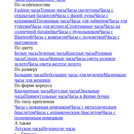
По особенностям
Fashion часы
Тонкие часы
Часы скелетоны
Часы с
открытым балансом
Часы с фазой луны
Часы с
керамикой
Титановые часы
Часы для дайверов
Часы для
туризма
Часы для яхтинга
Спортивные часы
Часы на
солнечной батарейке
Часы с будильником
Часы с
Bluetooth
Часы с компасом
Часы с подсветкой
Часы с
шагомером
По цвету
Белые часы
Зеленые часы
Красные часы
Розовые
часы
Синие часы
Черные часы
Часы цвета розовое
золото
Часы цвета желтое золото
По размеру
Большие часы
Небольшие часы для мужчин
Маленькие
часы для женщин
По форме корпуса
Квадратные часы
Круглые часы
Овальные
часы
Прямоугольные часы
Часы в форме бочки
По типу крепления
Часы с кожаным ремешком
Часы с металлическим
браслетом
Часы с керамическим браслетом
Часы с
полимерным ремешком
А также
Детские часы
Недорогие часы
Бренды