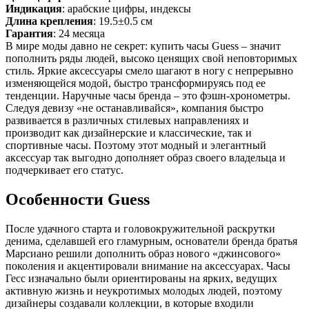
Индикация
: арабские цифры, индексы
Длина крепления
: 19.5±0.5 см
Гарантия
: 24 месяца
В мире моды давно не секрет: купить часы Guess – значит
пополнить ряды людей, высоко ценящих свой неповторимых
стиль. Яркие аксессуары смело шагают в ногу с непрерывно
изменяющейся модой, быстро трансформируясь под ее
тенденции. Наручные часы бренда – это фэшн-хронометры.
Следуя девизу «не останавливайся», компания быстро
развивается в различных стилевых направлениях и
производит как дизайнерские и классические, так и
спортивные часы. Поэтому этот модный и элегантный
аксессуар так выгодно дополняет образ своего владельца и
подчеркивает его статус.
Особенности Guess
После удачного старта и головокружительной раскрутки
денима, сделавшей его гламурным, основатели бренда братья
Марсиано решили дополнить образ нового «джинсового»
поколения и акцентировали внимание на аксессуарах. Часы
Гесс изначально были ориентированы на ярких, ведущих
активную жизнь и неукротимых молодых людей, поэтому
дизайнеры создавали коллекции, в которые входили