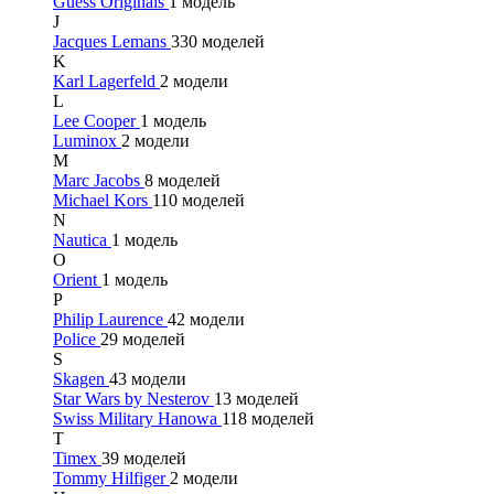
Guess Originals
1 модель
J
Jacques Lemans
330 моделей
K
Karl Lagerfeld
2 модели
L
Lee Cooper
1 модель
Luminox
2 модели
M
Marc Jacobs
8 моделей
Michael Kors
110 моделей
N
Nautica
1 модель
O
Orient
1 модель
P
Philip Laurence
42 модели
Police
29 моделей
S
Skagen
43 модели
Star Wars by Nesterov
13 моделей
Swiss Military Hanowa
118 моделей
T
Timex
39 моделей
Tommy Hilfiger
2 модели