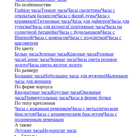
По особенностям
Fashion часы
Тонкие часы
Часы скелетоны
Часы с
открытым балансом
Часы с фазой луны
Часы с
керамикой
Титановые часы
Часы для дайверов
Часы для
туризма
Часы для яхтинга
Спортивные часы
Часы на
солнечной батарейке
Часы с будильником
Часы с
Bluetooth
Часы с компасом
Часы с подсветкой
Часы с
шагомером
По цвету
Белые часы
Зеленые часы
Красные часы
Розовые
часы
Синие часы
Черные часы
Часы цвета розовое
золото
Часы цвета желтое золото
По размеру
Большие часы
Небольшие часы для мужчин
Маленькие
часы для женщин
По форме корпуса
Квадратные часы
Круглые часы
Овальные
часы
Прямоугольные часы
Часы в форме бочки
По типу крепления
Часы с кожаным ремешком
Часы с металлическим
браслетом
Часы с керамическим браслетом
Часы с
полимерным ремешком
А также
Детские часы
Недорогие часы
Бренды