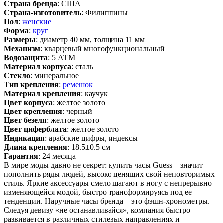
Страна бренда
: США
Страна-изготовитель
: Филиппины
Пол
:
женские
Форма
:
круг
Размеры
: диаметр 40 мм, толщина 11 мм
Механизм
: кварцевый многофункциональный
Водозащита
: 5 АТМ
Материал корпуса
: сталь
Стекло
: минеральное
Тип крепления
:
ремешок
Материал крепления
: каучук
Цвет корпуса
: желтое золото
Цвет крепления
: черный
Цвет безеля
: желтое золото
Цвет циферблата
: желтое золото
Индикация
: арабские цифры, индексы
Длина крепления
: 18.5±0.5 см
Гарантия
: 24 месяца
В мире моды давно не секрет: купить часы Guess – значит
пополнить ряды людей, высоко ценящих свой неповторимых
стиль. Яркие аксессуары смело шагают в ногу с непрерывно
изменяющейся модой, быстро трансформируясь под ее
тенденции. Наручные часы бренда – это фэшн-хронометры.
Следуя девизу «не останавливайся», компания быстро
развивается в различных стилевых направлениях и