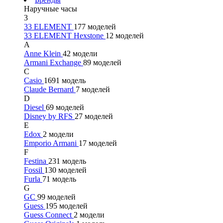
Наручные часы
3
33 ELEMENT
177 моделей
33 ELEMENT Hexstone
12 моделей
A
Anne Klein
42 модели
Armani Exchange
89 моделей
C
Casio
1691 модель
Claude Bernard
7 моделей
D
Diesel
69 моделей
Disney by RFS
27 моделей
E
Edox
2 модели
Emporio Armani
17 моделей
F
Festina
231 модель
Fossil
130 моделей
Furla
71 модель
G
GC
99 моделей
Guess
195 моделей
Guess Connect
2 модели