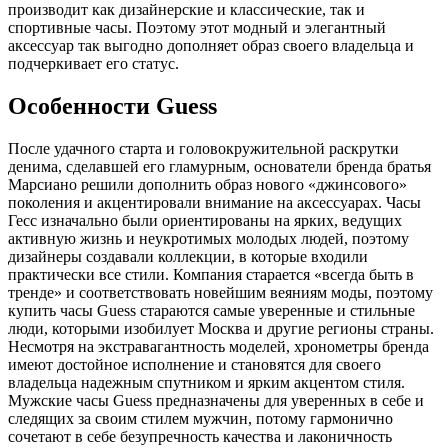
производит как дизайнерские и классические, так и
спортивные часы. Поэтому этот модный и элегантный
аксессуар так выгодно дополняет образ своего владельца и
подчеркивает его статус.
Особенности Guess
После удачного старта и головокружительной раскрутки
денима, сделавшей его гламурным, основатели бренда братья
Марсиано решили дополнить образ нового «джинсового»
поколения и акцентировали внимание на аксессуарах. Часы
Гесс изначально были ориентированы на ярких, ведущих
активную жизнь и неукротимых молодых людей, поэтому
дизайнеры создавали коллекции, в которые входили
практически все стили. Компания старается «всегда быть в
тренде» и соответствовать новейшим веяниям моды, поэтому
купить часы Guess стараются самые уверенные и стильные
люди, которыми изобилует Москва и другие регионы страны.
Несмотря на экстравагантность моделей, хронометры бренда
имеют достойное исполнение и становятся для своего
владельца надежным спутником и ярким акцентом стиля.
Мужские часы Guess предназначены для уверенных в себе и
следящих за своим стилем мужчин, потому гармонично
сочетают в себе безупречность качества и лаконичность