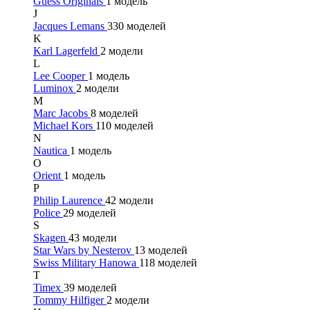
Guess Originals
1 модель
J
Jacques Lemans
330 моделей
K
Karl Lagerfeld
2 модели
L
Lee Cooper
1 модель
Luminox
2 модели
M
Marc Jacobs
8 моделей
Michael Kors
110 моделей
N
Nautica
1 модель
O
Orient
1 модель
P
Philip Laurence
42 модели
Police
29 моделей
S
Skagen
43 модели
Star Wars by Nesterov
13 моделей
Swiss Military Hanowa
118 моделей
T
Timex
39 моделей
Tommy Hilfiger
2 модели