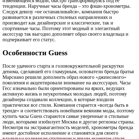
изменяющейся модой, быстро трансформируясь под ее
тенденции. Наручные часы бренда – это фэшн-хронометры.
Следуя девизу «не останавливайся», компания быстро
развивается в различных стилевых направлениях и
производит как дизайнерские и классические, так и
спортивные часы. Поэтому этот модный и элегантный
аксессуар так выгодно дополняет образ своего владельца и
подчеркивает его статус.
Особенности Guess
После удачного старта и головокружительной раскрутки
денима, сделавшей его гламурным, основатели бренда братья
Марсиано решили дополнить образ нового «джинсового»
поколения и акцентировали внимание на аксессуарах. Часы
Гесс изначально были ориентированы на ярких, ведущих
активную жизнь и неукротимых молодых людей, поэтому
дизайнеры создавали коллекции, в которые входили
практически все стили. Компания старается «всегда быть в
тренде» и соответствовать новейшим веяниям моды, поэтому
купить часы Guess стараются самые уверенные и стильные
люди, которыми изобилует Москва и другие регионы страны.
Несмотря на экстравагантность моделей, хронометры бренда
имеют достойное исполнение и становятся для своего
владельца надежным спутником и ярким акцентом стиля.