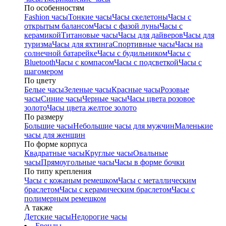
По особенностям
Fashion часы
Тонкие часы
Часы скелетоны
Часы с
открытым балансом
Часы с фазой луны
Часы с
керамикой
Титановые часы
Часы для дайверов
Часы для
туризма
Часы для яхтинга
Спортивные часы
Часы на
солнечной батарейке
Часы с будильником
Часы с
Bluetooth
Часы с компасом
Часы с подсветкой
Часы с
шагомером
По цвету
Белые часы
Зеленые часы
Красные часы
Розовые
часы
Синие часы
Черные часы
Часы цвета розовое
золото
Часы цвета желтое золото
По размеру
Большие часы
Небольшие часы для мужчин
Маленькие
часы для женщин
По форме корпуса
Квадратные часы
Круглые часы
Овальные
часы
Прямоугольные часы
Часы в форме бочки
По типу крепления
Часы с кожаным ремешком
Часы с металлическим
браслетом
Часы с керамическим браслетом
Часы с
полимерным ремешком
А также
Детские часы
Недорогие часы
Бренды