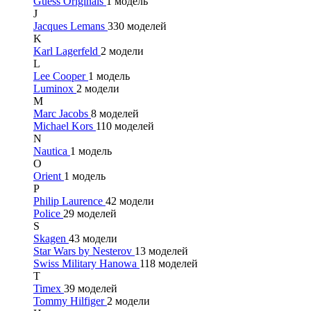
Guess Originals
1 модель
J
Jacques Lemans
330 моделей
K
Karl Lagerfeld
2 модели
L
Lee Cooper
1 модель
Luminox
2 модели
M
Marc Jacobs
8 моделей
Michael Kors
110 моделей
N
Nautica
1 модель
O
Orient
1 модель
P
Philip Laurence
42 модели
Police
29 моделей
S
Skagen
43 модели
Star Wars by Nesterov
13 моделей
Swiss Military Hanowa
118 моделей
T
Timex
39 моделей
Tommy Hilfiger
2 модели