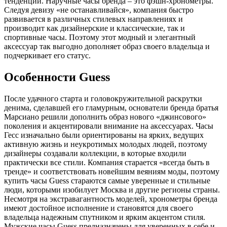
тенденции. Наручные часы бренда – это фэшн-хронометры.
Следуя девизу «не останавливайся», компания быстро
развивается в различных стилевых направлениях и
производит как дизайнерские и классические, так и
спортивные часы. Поэтому этот модный и элегантный
аксессуар так выгодно дополняет образ своего владельца и
подчеркивает его статус.
Особенности Guess
После удачного старта и головокружительной раскрутки
денима, сделавшей его гламурным, основатели бренда братья
Марсиано решили дополнить образ нового «джинсового»
поколения и акцентировали внимание на аксессуарах. Часы
Гесс изначально были ориентированы на ярких, ведущих
активную жизнь и неукротимых молодых людей, поэтому
дизайнеры создавали коллекции, в которые входили
практически все стили. Компания старается «всегда быть в
тренде» и соответствовать новейшим веяниям моды, поэтому
купить часы Guess стараются самые уверенные и стильные
люди, которыми изобилует Москва и другие регионы страны.
Несмотря на экстравагантность моделей, хронометры бренда
имеют достойное исполнение и становятся для своего
владельца надежным спутником и ярким акцентом стиля.
Мужские часы Guess предназначены для уверенных в себе и