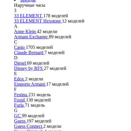
Наручные часы
3
33 ELEMENT
178 моделей
33 ELEMENT Hexstone
12 моделей
A
Anne Klein
42 модели
Armani Exchange
89 моделей
C
Casio
1705 моделей
Claude Bernard
7 моделей
D
Diesel
69 моделей
Disney by RFS
27 моделей
E
Edox
2 модели
Emporio Armani
17 моделей
F
Festina
231 модель
Fossil
130 моделей
Furla
71 модель
G
GC
99 моделей
Guess
197 моделей
Guess Connect
2 модели