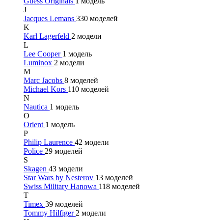
Guess Originals
1 модель
J
Jacques Lemans
330 моделей
K
Karl Lagerfeld
2 модели
L
Lee Cooper
1 модель
Luminox
2 модели
M
Marc Jacobs
8 моделей
Michael Kors
110 моделей
N
Nautica
1 модель
O
Orient
1 модель
P
Philip Laurence
42 модели
Police
29 моделей
S
Skagen
43 модели
Star Wars by Nesterov
13 моделей
Swiss Military Hanowa
118 моделей
T
Timex
39 моделей
Tommy Hilfiger
2 модели