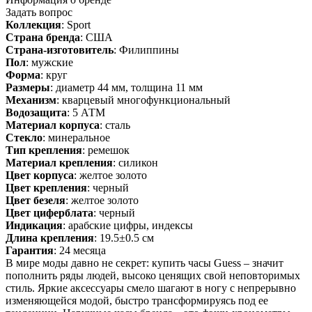
Задать вопрос
Коллекция
: Sport
Страна бренда
: США
Страна-изготовитель
: Филиппины
Пол
: мужские
Форма
: круг
Размеры
: диаметр 44 мм, толщина 11 мм
Механизм
: кварцевый многофункциональный
Водозащита
: 5 АТМ
Материал корпуса
: сталь
Стекло
: минеральное
Тип крепления
: ремешок
Материал крепления
: силикон
Цвет корпуса
: желтое золото
Цвет крепления
: черный
Цвет безеля
: желтое золото
Цвет циферблата
: черный
Индикация
: арабские цифры, индексы
Длина крепления
: 19.5±0.5 см
Гарантия
: 24 месяца
В мире моды давно не секрет: купить часы Guess – значит
пополнить ряды людей, высоко ценящих свой неповторимых
стиль. Яркие аксессуары смело шагают в ногу с непрерывно
изменяющейся модой, быстро трансформируясь под ее