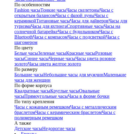
По особенностям
Fashion часы
Тонкие часы
Часы скелетоны
Часы с
открытым балансом
Часы с фазой луны
Часы с
керамикой
Титановые часы
Часы для дайверов
Часы для
туризма
Часы для яхтинга
Спортивные часы
Часы на
солнечной батарейке
Часы с будильником
Часы с
Bluetooth
Часы с компасом
Часы с подсветкой
Часы с
шагомером
По цвету
Белые часы
Зеленые часы
Красные часы
Розовые
часы
Синие часы
Черные часы
Часы цвета розовое
золото
Часы цвета желтое золото
По размеру
Большие часы
Небольшие часы для мужчин
Маленькие
часы для женщин
По форме корпуса
Квадратные часы
Круглые часы
Овальные
часы
Прямоугольные часы
Часы в форме бочки
По типу крепления
Часы с кожаным ремешком
Часы с металлическим
браслетом
Часы с керамическим браслетом
Часы с
полимерным ремешком
А также
Детские часы
Недорогие часы
Бренды