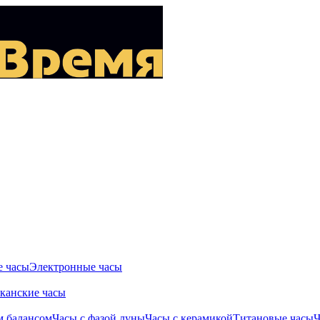
 часы
Электронные часы
канские часы
м балансом
Часы с фазой луны
Часы с керамикой
Титановые часы
Ч