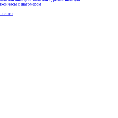
ткой
Часы с шагомером
 золото
м