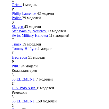
O
Orient
1 модель
P
Philip Laurence
42 модели
Police
29 моделей
S
Skagen
43 модели
Star Wars by Nesterov
13 моделей
Swiss Military Hanowa
118 моделей
T
Timex
39 моделей
Tommy Hilfiger
2 модели
Н
Нестеров
51 модель
Р
РФС
94 модели
Кожгалантерея
3
33 ELEMENT
7 моделей
U
U.S. Polo Assn.
6 моделей
Ремешки
3
33 ELEMENT
150 моделей
G