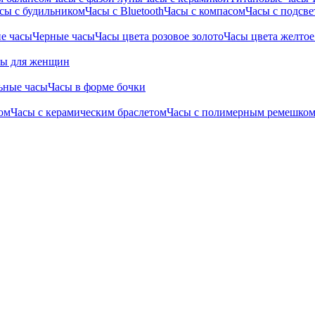
сы с будильником
Часы с Bluetooth
Часы с компасом
Часы с подсве
е часы
Черные часы
Часы цвета розовое золото
Часы цвета желтое
сы для женщин
ьные часы
Часы в форме бочки
ом
Часы с керамическим браслетом
Часы с полимерным ремешко