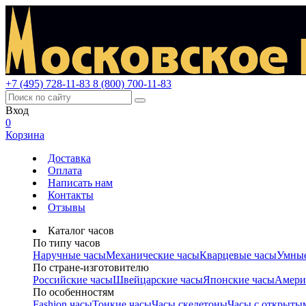
+7 (495) 728-11-83
8 (800) 700-11-83
Вход
0
Корзина
Доставка
Оплата
Написать нам
Контакты
Отзывы
Каталог часов
По типу часов
Наручные часы
Механические часы
Кварцевые часы
Умные
По стране-изготовителю
Российские часы
Швейцарские часы
Японские часы
Амери
По особенностям
Fashion часы
Тонкие часы
Часы скелетоны
Часы с открыты