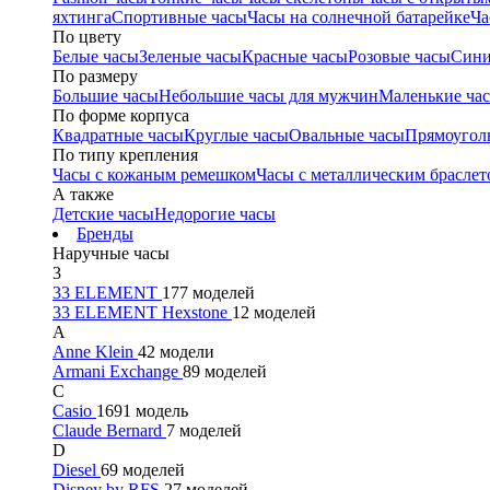
яхтинга
Спортивные часы
Часы на солнечной батарейке
Ча
По цвету
Белые часы
Зеленые часы
Красные часы
Розовые часы
Сини
По размеру
Большие часы
Небольшие часы для мужчин
Маленькие ча
По форме корпуса
Квадратные часы
Круглые часы
Овальные часы
Прямоугол
По типу крепления
Часы с кожаным ремешком
Часы с металлическим браслет
А также
Детские часы
Недорогие часы
Бренды
Наручные часы
3
33 ELEMENT
177 моделей
33 ELEMENT Hexstone
12 моделей
A
Anne Klein
42 модели
Armani Exchange
89 моделей
C
Casio
1691 модель
Claude Bernard
7 моделей
D
Diesel
69 моделей
Disney by RFS
27 моделей