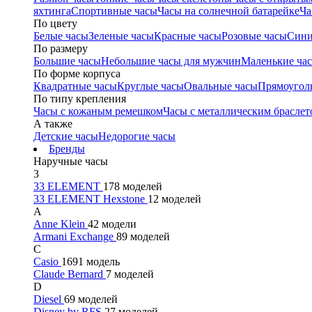
яхтинга
Спортивные часы
Часы на солнечной батарейке
Ча
По цвету
Белые часы
Зеленые часы
Красные часы
Розовые часы
Сини
По размеру
Большие часы
Небольшие часы для мужчин
Маленькие ча
По форме корпуса
Квадратные часы
Круглые часы
Овальные часы
Прямоугол
По типу крепления
Часы с кожаным ремешком
Часы с металлическим браслет
А также
Детские часы
Недорогие часы
Бренды
Наручные часы
3
33 ELEMENT
178 моделей
33 ELEMENT Hexstone
12 моделей
A
Anne Klein
42 модели
Armani Exchange
89 моделей
C
Casio
1691 модель
Claude Bernard
7 моделей
D
Diesel
69 моделей
Disney by RFS
27 моделей