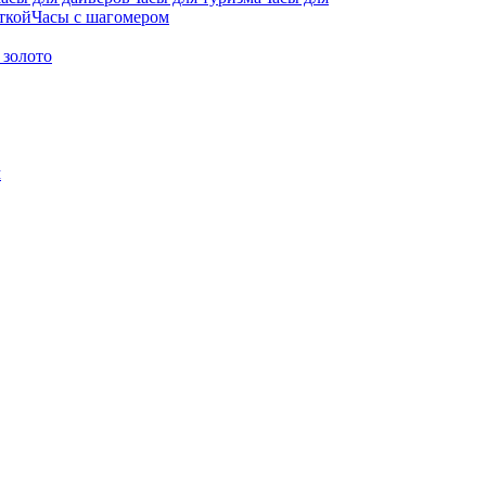
ткой
Часы с шагомером
 золото
м