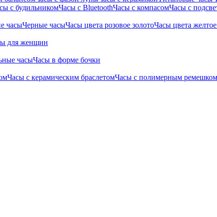
сы с будильником
Часы с Bluetooth
Часы с компасом
Часы с подсве
е часы
Черные часы
Часы цвета розовое золото
Часы цвета желтое
сы для женщин
ьные часы
Часы в форме бочки
ом
Часы с керамическим браслетом
Часы с полимерным ремешко