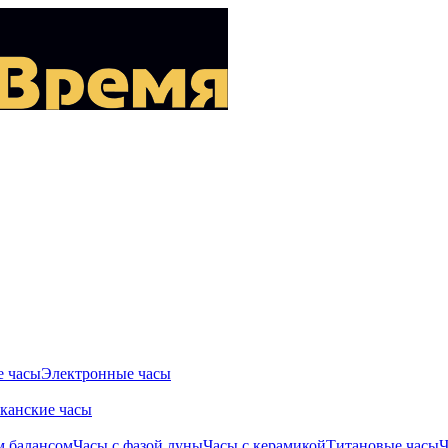
 часы
Электронные часы
канские часы
м балансом
Часы с фазой луны
Часы с керамикой
Титановые часы
Ч