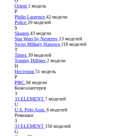
O
Orient
1 модель
P
Philip Laurence
42 модели
Police
29 моделей
S
Skagen
43 модели
Star Wars by Nesterov
13 моделей
Swiss Military Hanowa
118 моделей
T
Timex
39 моделей
Tommy Hilfiger
2 модели
Н
Нестеров
51 модель
Р
РФС
94 модели
Кожгалантерея
3
33 ELEMENT
7 моделей
U
U.S. Polo Assn.
6 моделей
Ремешки
3
33 ELEMENT
150 моделей
G