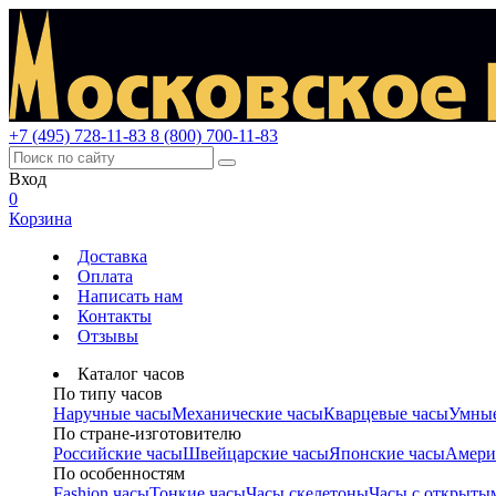
+7 (495) 728-11-83
8 (800) 700-11-83
Вход
0
Корзина
Доставка
Оплата
Написать нам
Контакты
Отзывы
Каталог часов
По типу часов
Наручные часы
Механические часы
Кварцевые часы
Умные
По стране-изготовителю
Российские часы
Швейцарские часы
Японские часы
Амери
По особенностям
Fashion часы
Тонкие часы
Часы скелетоны
Часы с открыты