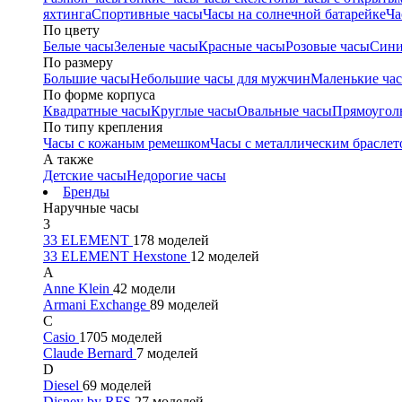
яхтинга
Спортивные часы
Часы на солнечной батарейке
Ча
По цвету
Белые часы
Зеленые часы
Красные часы
Розовые часы
Сини
По размеру
Большие часы
Небольшие часы для мужчин
Маленькие ча
По форме корпуса
Квадратные часы
Круглые часы
Овальные часы
Прямоугол
По типу крепления
Часы с кожаным ремешком
Часы с металлическим браслет
А также
Детские часы
Недорогие часы
Бренды
Наручные часы
3
33 ELEMENT
178 моделей
33 ELEMENT Hexstone
12 моделей
A
Anne Klein
42 модели
Armani Exchange
89 моделей
C
Casio
1705 моделей
Claude Bernard
7 моделей
D
Diesel
69 моделей
Disney by RFS
27 моделей