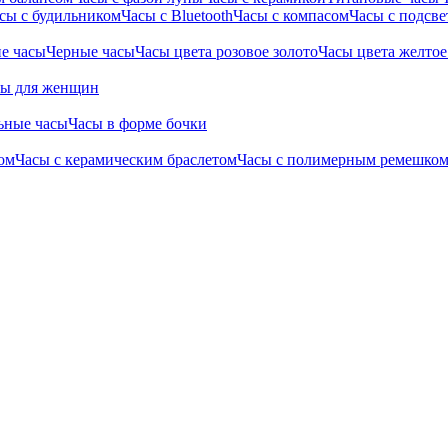
сы с будильником
Часы с Bluetooth
Часы с компасом
Часы с подсве
е часы
Черные часы
Часы цвета розовое золото
Часы цвета желтое
сы для женщин
ьные часы
Часы в форме бочки
ом
Часы с керамическим браслетом
Часы с полимерным ремешко