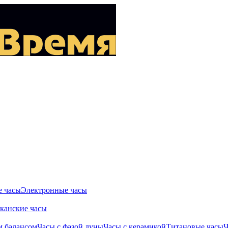
 часы
Электронные часы
канские часы
м балансом
Часы с фазой луны
Часы с керамикой
Титановые часы
Ч