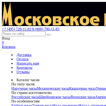
+7 (495) 728-11-83
8 (800) 700-11-83
Вход
0
Корзина
Доставка
Оплата
Написать нам
Контакты
Отзывы
Каталог часов
По типу часов
Наручные часы
Механические часы
Кварцевые часы
Умные
По стране-изготовителю
Российские часы
Швейцарские часы
Японские часы
Амери
По особенностям
Fashion часы
Тонкие часы
Часы скелетоны
Часы с открыты