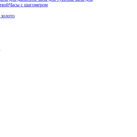
ткой
Часы с шагомером
 золото
м