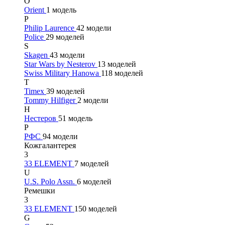
O
Orient
1 модель
P
Philip Laurence
42 модели
Police
29 моделей
S
Skagen
43 модели
Star Wars by Nesterov
13 моделей
Swiss Military Hanowa
118 моделей
T
Timex
39 моделей
Tommy Hilfiger
2 модели
Н
Нестеров
51 модель
Р
РФС
94 модели
Кожгалантерея
3
33 ELEMENT
7 моделей
U
U.S. Polo Assn.
6 моделей
Ремешки
3
33 ELEMENT
150 моделей
G