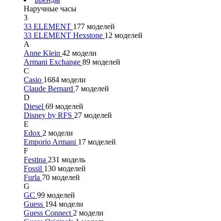
Наручные часы
3
33 ELEMENT
177 моделей
33 ELEMENT Hexstone
12 моделей
A
Anne Klein
42 модели
Armani Exchange
89 моделей
C
Casio
1684 модели
Claude Bernard
7 моделей
D
Diesel
69 моделей
Disney by RFS
27 моделей
E
Edox
2 модели
Emporio Armani
17 моделей
F
Festina
231 модель
Fossil
130 моделей
Furla
70 моделей
G
GC
99 моделей
Guess
194 модели
Guess Connect
2 модели