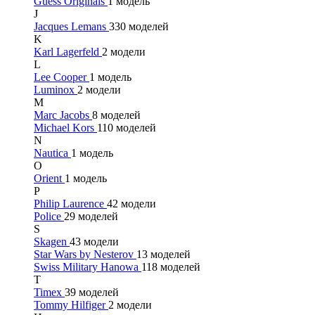
Guess Originals
1 модель
J
Jacques Lemans
330 моделей
K
Karl Lagerfeld
2 модели
L
Lee Cooper
1 модель
Luminox
2 модели
M
Marc Jacobs
8 моделей
Michael Kors
110 моделей
N
Nautica
1 модель
O
Orient
1 модель
P
Philip Laurence
42 модели
Police
29 моделей
S
Skagen
43 модели
Star Wars by Nesterov
13 моделей
Swiss Military Hanowa
118 моделей
T
Timex
39 моделей
Tommy Hilfiger
2 модели