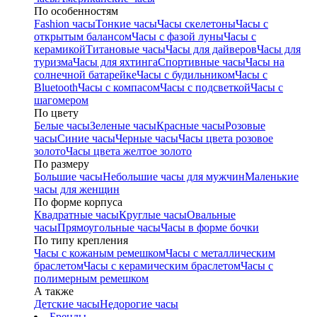
По особенностям
Fashion часы
Тонкие часы
Часы скелетоны
Часы с
открытым балансом
Часы с фазой луны
Часы с
керамикой
Титановые часы
Часы для дайверов
Часы для
туризма
Часы для яхтинга
Спортивные часы
Часы на
солнечной батарейке
Часы с будильником
Часы с
Bluetooth
Часы с компасом
Часы с подсветкой
Часы с
шагомером
По цвету
Белые часы
Зеленые часы
Красные часы
Розовые
часы
Синие часы
Черные часы
Часы цвета розовое
золото
Часы цвета желтое золото
По размеру
Большие часы
Небольшие часы для мужчин
Маленькие
часы для женщин
По форме корпуса
Квадратные часы
Круглые часы
Овальные
часы
Прямоугольные часы
Часы в форме бочки
По типу крепления
Часы с кожаным ремешком
Часы с металлическим
браслетом
Часы с керамическим браслетом
Часы с
полимерным ремешком
А также
Детские часы
Недорогие часы
Бренды