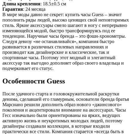
Длина крепления
: 18.5±0.5 см
Гарантия
: 24 месяца
В мире моды давно не секрет: купить часы Guess – значит
пополнить ряды людей, высоко ценящих свой неповторимых
стиль. Яркие аксессуары смело шагают в ногу с непрерывно
изменяющейся модой, быстро трансформируясь под ее
тенденции. Наручные часы бренда – это фэшн-хронометры.
Следуя девизу «не останавливайся», компания быстро
развивается в различных стилевых направлениях и
производит как дизайнерские и классические, так и
спортивные часы. Поэтому этот модный и элегантный
аксессуар так выгодно дополняет образ своего владельца и
подчеркивает его статус.
Особенности Guess
После удачного старта и головокружительной раскрутки
денима, сделавшей его гламурным, основатели бренда братья
Марсиано решили дополнить образ нового «джинсового»
поколения и акцентировали внимание на аксессуарах. Часы
Гесс изначально были ориентированы на ярких, ведущих
активную жизнь и неукротимых молодых людей, поэтому
дизайнеры создавали коллекции, в которые входили
практически все стили. Компания старается «всегда быть в