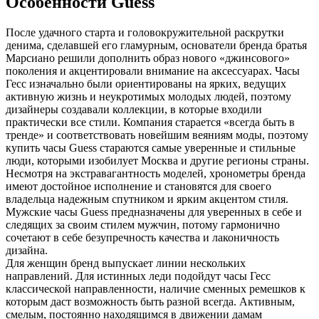
Особенности Guess
После удачного старта и головокружительной раскрутки
денима, сделавшей его гламурным, основатели бренда братья
Марсиано решили дополнить образ нового «джинсового»
поколения и акцентировали внимание на аксессуарах. Часы
Гесс изначально были ориентированы на ярких, ведущих
активную жизнь и неукротимых молодых людей, поэтому
дизайнеры создавали коллекции, в которые входили
практически все стили. Компания старается «всегда быть в
тренде» и соответствовать новейшим веяниям моды, поэтому
купить часы Guess стараются самые уверенные и стильные
люди, которыми изобилует Москва и другие регионы страны.
Несмотря на экстравагантность моделей, хронометры бренда
имеют достойное исполнение и становятся для своего
владельца надежным спутником и ярким акцентом стиля.
Мужские часы Guess предназначены для уверенных в себе и
следящих за своим стилем мужчин, потому гармонично
сочетают в себе безупречность качества и лаконичность
дизайна.
Для женщин бренд выпускает линии нескольких
направлений. Для истинных леди подойдут часы Гесс
классической направленности, наличие сменных ремешков к
которым даст возможность быть разной всегда. Активным,
смелым, постоянно находящимся в движении дамам