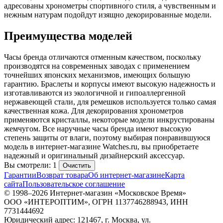
адресованы хронометры спортивного стиля, а чувственным и
нежным натурам подойдут изящно декорированные модели.
Преимущества моделей
Часы бренда отличаются отменным качеством, поскольку
производятся на современных заводах с применением
точнейших японских механизмов, имеющих большую
гарантию. Браслеты и корпусы имеют высокую надежность и
изготавливаются из экологичной и гипоаллергенной
нержавеющей стали, для ремешков используется только самая
качественная кожа. Для декорирования хронометров
применяются кристаллы, некоторые модели инкрустированы
жемчугом. Все наручные часы бренда имеют высокую
степень защиты от влаги, поэтому выбирая понравившуюся
модель в интернет-магазине Watches.ru, вы приобретаете
надежный и оригинальный дизайнерский аксессуар.
Вы смотрели: 1
Очистить
Гарантии
Возврат товара
Об интернет-магазине
Карта
сайта
Пользовательское соглашение
© 1998–2026 Интернет-магазин «Московское Время»
ООО «ИНТЕРОПТИМ», ОГРН 1137746288943, ИНН
7731444692
Юридический адрес: 121467, г. Москва, ул.