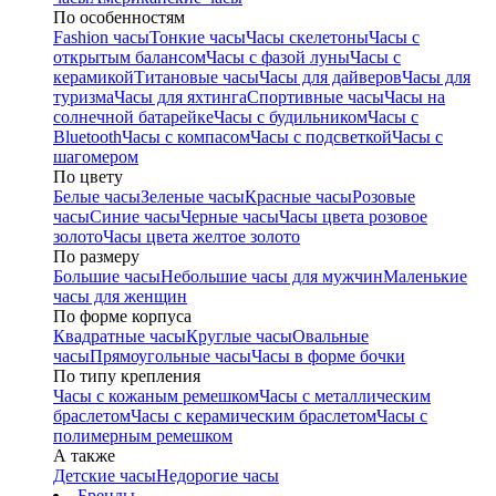
По особенностям
Fashion часы
Тонкие часы
Часы скелетоны
Часы с
открытым балансом
Часы с фазой луны
Часы с
керамикой
Титановые часы
Часы для дайверов
Часы для
туризма
Часы для яхтинга
Спортивные часы
Часы на
солнечной батарейке
Часы с будильником
Часы с
Bluetooth
Часы с компасом
Часы с подсветкой
Часы с
шагомером
По цвету
Белые часы
Зеленые часы
Красные часы
Розовые
часы
Синие часы
Черные часы
Часы цвета розовое
золото
Часы цвета желтое золото
По размеру
Большие часы
Небольшие часы для мужчин
Маленькие
часы для женщин
По форме корпуса
Квадратные часы
Круглые часы
Овальные
часы
Прямоугольные часы
Часы в форме бочки
По типу крепления
Часы с кожаным ремешком
Часы с металлическим
браслетом
Часы с керамическим браслетом
Часы с
полимерным ремешком
А также
Детские часы
Недорогие часы
Бренды