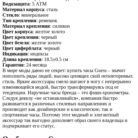
Водозащита
: 5 АТМ
Материал корпуса
: сталь
Стекло
: минеральное
Тип крепления
: ремешок
Материал крепления
: силикон
Цвет корпуса
: желтое золото
Цвет крепления
: черный
Цвет безеля
: желтое золото
Цвет циферблата
: черный
Индикация
: индексы
Длина крепления
: 18.5±0.5 см
Гарантия
: 24 месяца
В мире моды давно не секрет: купить часы Guess – значит
пополнить ряды людей, высоко ценящих свой неповторимых
стиль. Яркие аксессуары смело шагают в ногу с непрерывно
изменяющейся модой, быстро трансформируясь под ее
тенденции. Наручные часы бренда – это фэшн-хронометры.
Следуя девизу «не останавливайся», компания быстро
развивается в различных стилевых направлениях и
производит как дизайнерские и классические, так и
спортивные часы. Поэтому этот модный и элегантный
аксессуар так выгодно дополняет образ своего владельца и
подчеркивает его статус.