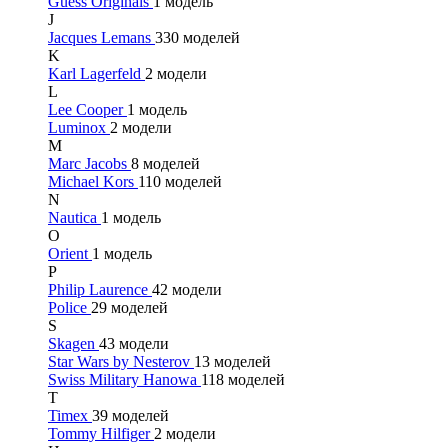
Guess Originals
1 модель
J
Jacques Lemans
330 моделей
K
Karl Lagerfeld
2 модели
L
Lee Cooper
1 модель
Luminox
2 модели
M
Marc Jacobs
8 моделей
Michael Kors
110 моделей
N
Nautica
1 модель
O
Orient
1 модель
P
Philip Laurence
42 модели
Police
29 моделей
S
Skagen
43 модели
Star Wars by Nesterov
13 моделей
Swiss Military Hanowa
118 моделей
T
Timex
39 моделей
Tommy Hilfiger
2 модели