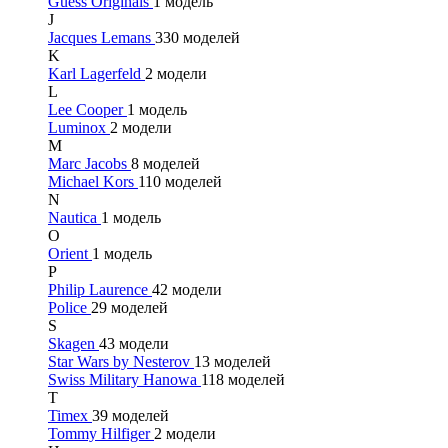
Guess Originals
1 модель
J
Jacques Lemans
330 моделей
K
Karl Lagerfeld
2 модели
L
Lee Cooper
1 модель
Luminox
2 модели
M
Marc Jacobs
8 моделей
Michael Kors
110 моделей
N
Nautica
1 модель
O
Orient
1 модель
P
Philip Laurence
42 модели
Police
29 моделей
S
Skagen
43 модели
Star Wars by Nesterov
13 моделей
Swiss Military Hanowa
118 моделей
T
Timex
39 моделей
Tommy Hilfiger
2 модели