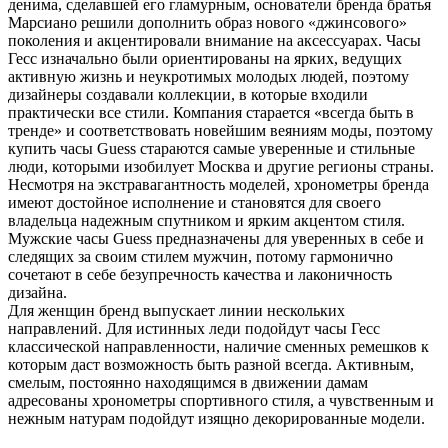
денима, сделавшей его гламурным, основатели бренда братья
Марсиано решили дополнить образ нового «джинсового»
поколения и акцентировали внимание на аксессуарах. Часы
Гесс изначально были ориентированы на ярких, ведущих
активную жизнь и неукротимых молодых людей, поэтому
дизайнеры создавали коллекции, в которые входили
практически все стили. Компания старается «всегда быть в
тренде» и соответствовать новейшим веяниям моды, поэтому
купить часы Guess стараются самые уверенные и стильные
люди, которыми изобилует Москва и другие регионы страны.
Несмотря на экстравагантность моделей, хронометры бренда
имеют достойное исполнение и становятся для своего
владельца надежным спутником и ярким акцентом стиля.
Мужские часы Guess предназначены для уверенных в себе и
следящих за своим стилем мужчин, потому гармонично
сочетают в себе безупречность качества и лаконичность
дизайна.
Для женщин бренд выпускает линии нескольких
направлений. Для истинных леди подойдут часы Гесс
классической направленности, наличие сменных ремешков к
которым даст возможность быть разной всегда. Активным,
смелым, постоянно находящимся в движении дамам
адресованы хронометры спортивного стиля, а чувственным и
нежным натурам подойдут изящно декорированные модели.