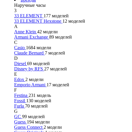
Наручные часы
3
33 ELEMENT
177 моделей
33 ELEMENT Hexstone
12 моделей
A
Anne Klein
42 модели
Armani Exchange
89 моделей
C
Casio
1684 модели
Claude Bernard
7 моделей
D
Diesel
69 моделей
Disney by RFS
27 моделей
E
Edox
2 модели
Emporio Armani
17 моделей
F
Festina
231 модель
Fossil
130 моделей
Furla
70 моделей
G
GC
99 моделей
Guess
194 модели
Guess Connect
2 модели