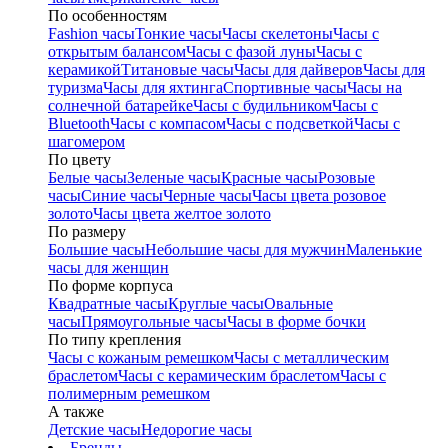
По особенностям
Fashion часы
Тонкие часы
Часы скелетоны
Часы с
открытым балансом
Часы с фазой луны
Часы с
керамикой
Титановые часы
Часы для дайверов
Часы для
туризма
Часы для яхтинга
Спортивные часы
Часы на
солнечной батарейке
Часы с будильником
Часы с
Bluetooth
Часы с компасом
Часы с подсветкой
Часы с
шагомером
По цвету
Белые часы
Зеленые часы
Красные часы
Розовые
часы
Синие часы
Черные часы
Часы цвета розовое
золото
Часы цвета желтое золото
По размеру
Большие часы
Небольшие часы для мужчин
Маленькие
часы для женщин
По форме корпуса
Квадратные часы
Круглые часы
Овальные
часы
Прямоугольные часы
Часы в форме бочки
По типу крепления
Часы с кожаным ремешком
Часы с металлическим
браслетом
Часы с керамическим браслетом
Часы с
полимерным ремешком
А также
Детские часы
Недорогие часы
Бренды