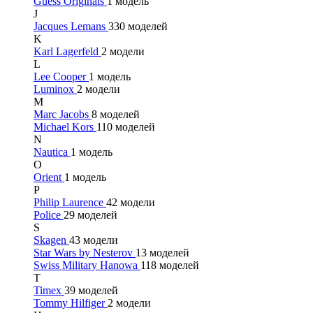
Guess Originals
1 модель
J
Jacques Lemans
330 моделей
K
Karl Lagerfeld
2 модели
L
Lee Cooper
1 модель
Luminox
2 модели
M
Marc Jacobs
8 моделей
Michael Kors
110 моделей
N
Nautica
1 модель
O
Orient
1 модель
P
Philip Laurence
42 модели
Police
29 моделей
S
Skagen
43 модели
Star Wars by Nesterov
13 моделей
Swiss Military Hanowa
118 моделей
T
Timex
39 моделей
Tommy Hilfiger
2 модели