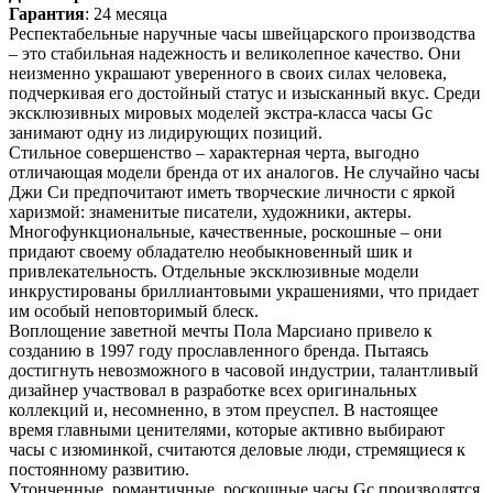
Гарантия
: 24 месяца
Респектабельные наручные часы швейцарского производства
– это стабильная надежность и великолепное качество. Они
неизменно украшают уверенного в своих силах человека,
подчеркивая его достойный статус и изысканный вкус. Среди
эксклюзивных мировых моделей экстра-класса часы Gc
занимают одну из лидирующих позиций.
Стильное совершенство – характерная черта, выгодно
отличающая модели бренда от их аналогов. Не случайно часы
Джи Си предпочитают иметь творческие личности с яркой
харизмой: знаменитые писатели, художники, актеры.
Многофункциональные, качественные, роскошные – они
придают своему обладателю необыкновенный шик и
привлекательность. Отдельные эксклюзивные модели
инкрустированы бриллиантовыми украшениями, что придает
им особый неповторимый блеск.
Воплощение заветной мечты Пола Марсиано привело к
созданию в 1997 году прославленного бренда. Пытаясь
достигнуть невозможного в часовой индустрии, талантливый
дизайнер участвовал в разработке всех оригинальных
коллекций и, несомненно, в этом преуспел. В настоящее
время главными ценителями, которые активно выбирают
часы с изюминкой, считаются деловые люди, стремящиеся к
постоянному развитию.
Утонченные, романтичные, роскошные часы Gc производятся