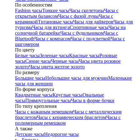
По особенностям
Fashion часы
Тонкие часы
Часы скелетоны
Часы с
открытым балансом
Часы с фазой луны
Часы с
керамикой
Титановые часы
Часы для дайверов
Часы для
туризма
Часы для яхтинга
Спортивные часы
Часы на
солнечной батарейке
Часы с будильником
Часы с
Bluetooth
Часы с компасом
Часы с подсветкой
Часы с
шагомером
По цвету
Белые часы
Зеленые часы
Красные часы
Розовые
часы
Синие часы
Черные часы
Часы цвета розовое
золото
Часы цвета желтое золото
По размеру
Большие часы
Небольшие часы для мужчин
Маленькие
часы для женщин
По форме корпуса
Квадратные часы
Круглые часы
Овальные
часы
Прямоугольные часы
Часы в форме бочки
По типу крепления
Часы с кожаным ремешком
Часы с металлическим
браслетом
Часы с керамическим браслетом
Часы с
полимерным ремешком
А также
Детские часы
Недорогие часы
Бренды