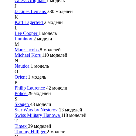
Guess Originals
1 модель
J
Jacques Lemans
330 моделей
K
Karl Lagerfeld
2 модели
L
Lee Cooper
1 модель
Luminox
2 модели
M
Marc Jacobs
8 моделей
Michael Kors
110 моделей
N
Nautica
1 модель
O
Orient
1 модель
P
Philip Laurence
42 модели
Police
29 моделей
S
Skagen
43 модели
Star Wars by Nesterov
13 моделей
Swiss Military Hanowa
118 моделей
T
Timex
39 моделей
Tommy Hilfiger
2 модели