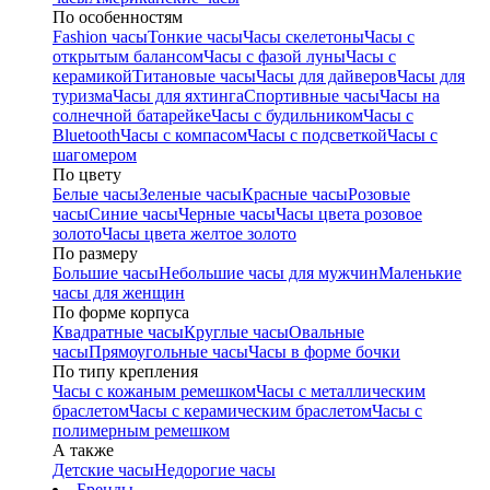
По особенностям
Fashion часы
Тонкие часы
Часы скелетоны
Часы с
открытым балансом
Часы с фазой луны
Часы с
керамикой
Титановые часы
Часы для дайверов
Часы для
туризма
Часы для яхтинга
Спортивные часы
Часы на
солнечной батарейке
Часы с будильником
Часы с
Bluetooth
Часы с компасом
Часы с подсветкой
Часы с
шагомером
По цвету
Белые часы
Зеленые часы
Красные часы
Розовые
часы
Синие часы
Черные часы
Часы цвета розовое
золото
Часы цвета желтое золото
По размеру
Большие часы
Небольшие часы для мужчин
Маленькие
часы для женщин
По форме корпуса
Квадратные часы
Круглые часы
Овальные
часы
Прямоугольные часы
Часы в форме бочки
По типу крепления
Часы с кожаным ремешком
Часы с металлическим
браслетом
Часы с керамическим браслетом
Часы с
полимерным ремешком
А также
Детские часы
Недорогие часы
Бренды