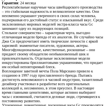
Гарантия
: 24 месяца
Респектабельные наручные часы швейцарского производства
– это стабильная надежность и великолепное качество. Они
неизменно украшают уверенного в своих силах человека,
подчеркивая его достойный статус и изысканный вкус. Среди
эксклюзивных мировых моделей экстра-класса часы Gc
занимают одну из лидирующих позиций.
Стильное совершенство – характерная черта, выгодно
отличающая модели бренда от их аналогов. Не случайно часы
Джи Си предпочитают иметь творческие личности с яркой
харизмой: знаменитые писатели, художники, актеры.
Многофункциональные, качественные, роскошные – они
придают своему обладателю необыкновенный шик и
привлекательность. Отдельные эксклюзивные модели
инкрустированы бриллиантовыми украшениями, что придает
им особый неповторимый блеск.
Воплощение заветной мечты Пола Марсиано привело к
созданию в 1997 году прославленного бренда. Пытаясь
достигнуть невозможного в часовой индустрии, талантливый
дизайнер участвовал в разработке всех оригинальных
коллекций и, несомненно, в этом преуспел. В настоящее
время главными ценителями, которые активно выбирают
часы с изюминкой, считаются деловые люди, стремящиеся к
постоянному развитию.
Утонченные, романтичные, роскошные часы Gc производятся