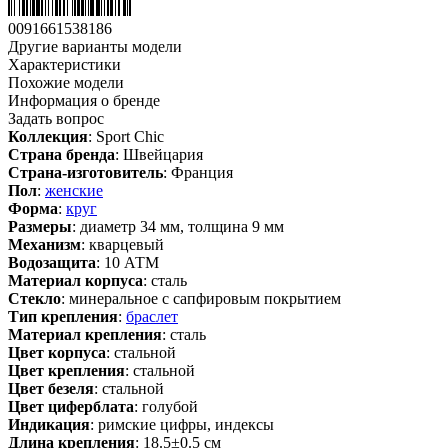
0091661538186
Другие варианты модели
Характеристики
Похожие модели
Информация о бренде
Задать вопрос
Коллекция
: Sport Chic
Страна бренда
: Швейцария
Страна-изготовитель
: Франция
Пол
:
женские
Форма
:
круг
Размеры
: диаметр 34 мм, толщина 9 мм
Механизм
: кварцевый
Водозащита
: 10 АТМ
Материал корпуса
: сталь
Стекло
: минеральное с сапфировым покрытием
Тип крепления
:
браслет
Материал крепления
: сталь
Цвет корпуса
: стальной
Цвет крепления
: стальной
Цвет безеля
: стальной
Цвет циферблата
: голубой
Индикация
: римские цифры, индексы
Длина крепления
: 18.5±0.5 см