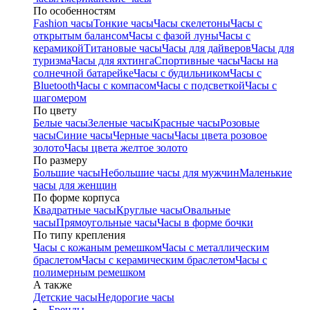
По особенностям
Fashion часы
Тонкие часы
Часы скелетоны
Часы с
открытым балансом
Часы с фазой луны
Часы с
керамикой
Титановые часы
Часы для дайверов
Часы для
туризма
Часы для яхтинга
Спортивные часы
Часы на
солнечной батарейке
Часы с будильником
Часы с
Bluetooth
Часы с компасом
Часы с подсветкой
Часы с
шагомером
По цвету
Белые часы
Зеленые часы
Красные часы
Розовые
часы
Синие часы
Черные часы
Часы цвета розовое
золото
Часы цвета желтое золото
По размеру
Большие часы
Небольшие часы для мужчин
Маленькие
часы для женщин
По форме корпуса
Квадратные часы
Круглые часы
Овальные
часы
Прямоугольные часы
Часы в форме бочки
По типу крепления
Часы с кожаным ремешком
Часы с металлическим
браслетом
Часы с керамическим браслетом
Часы с
полимерным ремешком
А также
Детские часы
Недорогие часы
Бренды