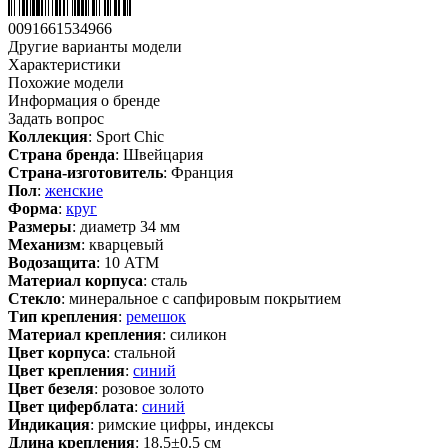
0091661534966
Другие варианты модели
Характеристики
Похожие модели
Информация о бренде
Задать вопрос
Коллекция
: Sport Chic
Страна бренда
: Швейцария
Страна-изготовитель
: Франция
Пол
:
женские
Форма
:
круг
Размеры
: диаметр 34 мм
Механизм
: кварцевый
Водозащита
: 10 АТМ
Материал корпуса
: сталь
Стекло
: минеральное с сапфировым покрытием
Тип крепления
:
ремешок
Материал крепления
: силикон
Цвет корпуса
: стальной
Цвет крепления
:
синий
Цвет безеля
: розовое золото
Цвет циферблата
:
синий
Индикация
: римские цифры, индексы
Длина крепления
: 18.5±0.5 см