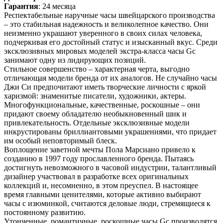
Гарантия
: 24 месяца
Респектабельные наручные часы швейцарского производства
– это стабильная надежность и великолепное качество. Они
неизменно украшают уверенного в своих силах человека,
подчеркивая его достойный статус и изысканный вкус. Среди
эксклюзивных мировых моделей экстра-класса часы Gc
занимают одну из лидирующих позиций.
Стильное совершенство – характерная черта, выгодно
отличающая модели бренда от их аналогов. Не случайно часы
Джи Си предпочитают иметь творческие личности с яркой
харизмой: знаменитые писатели, художники, актеры.
Многофункциональные, качественные, роскошные – они
придают своему обладателю необыкновенный шик и
привлекательность. Отдельные эксклюзивные модели
инкрустированы бриллиантовыми украшениями, что придает
им особый неповторимый блеск.
Воплощение заветной мечты Пола Марсиано привело к
созданию в 1997 году прославленного бренда. Пытаясь
достигнуть невозможного в часовой индустрии, талантливый
дизайнер участвовал в разработке всех оригинальных
коллекций и, несомненно, в этом преуспел. В настоящее
время главными ценителями, которые активно выбирают
часы с изюминкой, считаются деловые люди, стремящиеся к
постоянному развитию.
Утонченные, романтичные, роскошные часы Gc производятся