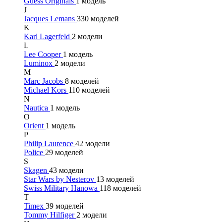
Guess Originals
1 модель
J
Jacques Lemans
330 моделей
K
Karl Lagerfeld
2 модели
L
Lee Cooper
1 модель
Luminox
2 модели
M
Marc Jacobs
8 моделей
Michael Kors
110 моделей
N
Nautica
1 модель
O
Orient
1 модель
P
Philip Laurence
42 модели
Police
29 моделей
S
Skagen
43 модели
Star Wars by Nesterov
13 моделей
Swiss Military Hanowa
118 моделей
T
Timex
39 моделей
Tommy Hilfiger
2 модели