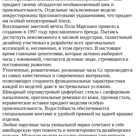
придают своему обладателю необыкновенный шик и
привлекательность. Отдельные эксклюзивные модели
инкрустированы бриллиантовыми украшениями, что придает
им особый неповторимый блеск.
Воплощение заветной мечты Пола Марсиано привело к
созданию в 1997 году прославленного бренда. Пытаясь
достигнуть невозможного в часовой индустрии, талантливый
дизайнер участвовал в разработке всех оригинальных
коллекций и, несомненно, в этом преуспел. В настоящее
время главными ценителями, которые активно выбирают
часы с изюминкой, считаются деловые люди, стремящиеся к
постоянному развитию.
Утонченные, романтичные, роскошные часы Gc производятся
из самых качественных и современных материалов,
позволяющих сохранить функциональные характеристики
каждой из моделей даже в экстремальных условиях.
Шикарный перламутровый циферблат, стекла с сапфировым
напылением, оригинальные ремешки из кожи, прочная сталь,
керамические вставки придают моделям особую
привлекательность. Водостойкость обеспечивается
специальными винтами и удобной пряжкой на задней крышке
изделия.
Любые наручные часы уникальной марки сочетают в себе
швейцарскую престижность и неповторимость дизайнерских
находок. Мужские модели выгодно оттеняют элегантность,