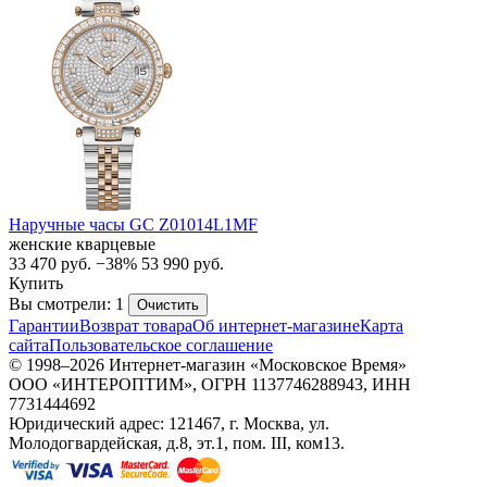
Наручные часы GC Z01014L1MF
женские кварцевые
33 470
руб.
−38%
53 990
руб.
Купить
Вы смотрели: 1
Очистить
Гарантии
Возврат товара
Об интернет-магазине
Карта
сайта
Пользовательское соглашение
© 1998–2026 Интернет-магазин «Московское Время»
ООО «ИНТЕРОПТИМ», ОГРН 1137746288943, ИНН
7731444692
Юридический адрес: 121467, г. Москва, ул.
Молодогвардейская, д.8, эт.1, пом. III, ком13.