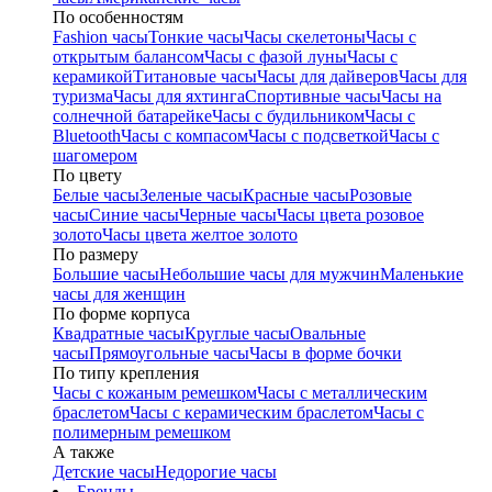
По особенностям
Fashion часы
Тонкие часы
Часы скелетоны
Часы с
открытым балансом
Часы с фазой луны
Часы с
керамикой
Титановые часы
Часы для дайверов
Часы для
туризма
Часы для яхтинга
Спортивные часы
Часы на
солнечной батарейке
Часы с будильником
Часы с
Bluetooth
Часы с компасом
Часы с подсветкой
Часы с
шагомером
По цвету
Белые часы
Зеленые часы
Красные часы
Розовые
часы
Синие часы
Черные часы
Часы цвета розовое
золото
Часы цвета желтое золото
По размеру
Большие часы
Небольшие часы для мужчин
Маленькие
часы для женщин
По форме корпуса
Квадратные часы
Круглые часы
Овальные
часы
Прямоугольные часы
Часы в форме бочки
По типу крепления
Часы с кожаным ремешком
Часы с металлическим
браслетом
Часы с керамическим браслетом
Часы с
полимерным ремешком
А также
Детские часы
Недорогие часы
Бренды