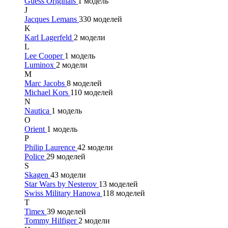
Guess Originals
1 модель
J
Jacques Lemans
330 моделей
K
Karl Lagerfeld
2 модели
L
Lee Cooper
1 модель
Luminox
2 модели
M
Marc Jacobs
8 моделей
Michael Kors
110 моделей
N
Nautica
1 модель
O
Orient
1 модель
P
Philip Laurence
42 модели
Police
29 моделей
S
Skagen
43 модели
Star Wars by Nesterov
13 моделей
Swiss Military Hanowa
118 моделей
T
Timex
39 моделей
Tommy Hilfiger
2 модели