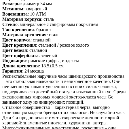
Размеры
: диаметр 34 мм
Механизм
: кварцевый
Водозащита
: 10 АТМ
Материал корпуса
: сталь
Стекло
: минеральное с сапфировым покрытием
Тип крепления
: браслет
Материал крепления
: сталь
Цвет корпуса
: стальной
Цвет крепления
: стальной / розовое золото
Цвет безеля
: стальной
Цвет циферблата
: зеленый
Индикация
: римские цифры, индексы
Длина крепления
: 18.5±0.5 см
Гарантия
: 24 месяца
Респектабельные наручные часы швейцарского производства
– это стабильная надежность и великолепное качество. Они
неизменно украшают уверенного в своих силах человека,
подчеркивая его достойный статус и изысканный вкус. Среди
эксклюзивных мировых моделей экстра-класса часы Gc
занимают одну из лидирующих позиций.
Стильное совершенство – характерная черта, выгодно
отличающая модели бренда от их аналогов. Не случайно часы
Джи Си предпочитают иметь творческие личности с яркой
харизмой: знаменитые писатели, художники, актеры.
Многофункциональные, качественные, роскошные – они