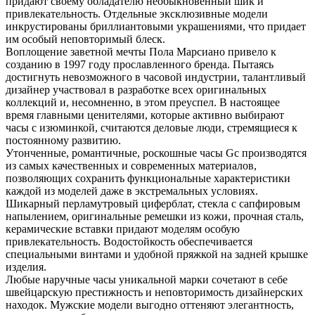
придают своему обладателю необыкновенный шик и
привлекательность. Отдельные эксклюзивные модели
инкрустированы бриллиантовыми украшениями, что придает
им особый неповторимый блеск.
Воплощение заветной мечты Пола Марсиано привело к
созданию в 1997 году прославленного бренда. Пытаясь
достигнуть невозможного в часовой индустрии, талантливый
дизайнер участвовал в разработке всех оригинальных
коллекций и, несомненно, в этом преуспел. В настоящее
время главными ценителями, которые активно выбирают
часы с изюминкой, считаются деловые люди, стремящиеся к
постоянному развитию.
Утонченные, романтичные, роскошные часы Gc производятся
из самых качественных и современных материалов,
позволяющих сохранить функциональные характеристики
каждой из моделей даже в экстремальных условиях.
Шикарный перламутровый циферблат, стекла с сапфировым
напылением, оригинальные ремешки из кожи, прочная сталь,
керамические вставки придают моделям особую
привлекательность. Водостойкость обеспечивается
специальными винтами и удобной пряжкой на задней крышке
изделия.
Любые наручные часы уникальной марки сочетают в себе
швейцарскую престижность и неповторимость дизайнерских
находок. Мужские модели выгодно оттеняют элегантность,