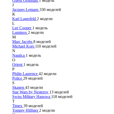
Guess Originals
1 модель
J
Jacques Lemans
330 моделей
K
Karl Lagerfeld
2 модели
L
Lee Cooper
1 модель
Luminox
2 модели
M
Marc Jacobs
8 моделей
Michael Kors
110 моделей
N
Nautica
1 модель
O
Orient
1 модель
P
Philip Laurence
42 модели
Police
29 моделей
S
Skagen
43 модели
Star Wars by Nesterov
13 моделей
Swiss Military Hanowa
118 моделей
T
Timex
39 моделей
Tommy Hilfiger
2 модели