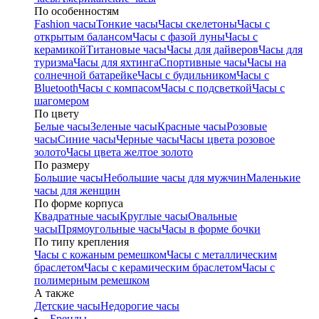
По особенностям
Fashion часы
Тонкие часы
Часы скелетоны
Часы с
открытым балансом
Часы с фазой луны
Часы с
керамикой
Титановые часы
Часы для дайверов
Часы для
туризма
Часы для яхтинга
Спортивные часы
Часы на
солнечной батарейке
Часы с будильником
Часы с
Bluetooth
Часы с компасом
Часы с подсветкой
Часы с
шагомером
По цвету
Белые часы
Зеленые часы
Красные часы
Розовые
часы
Синие часы
Черные часы
Часы цвета розовое
золото
Часы цвета желтое золото
По размеру
Большие часы
Небольшие часы для мужчин
Маленькие
часы для женщин
По форме корпуса
Квадратные часы
Круглые часы
Овальные
часы
Прямоугольные часы
Часы в форме бочки
По типу крепления
Часы с кожаным ремешком
Часы с металлическим
браслетом
Часы с керамическим браслетом
Часы с
полимерным ремешком
А также
Детские часы
Недорогие часы
Бренды