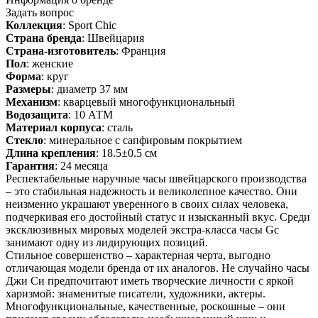
Задать вопрос
Коллекция
: Sport Chic
Страна бренда
: Швейцария
Страна-изготовитель
: Франция
Пол
: женские
Форма
: круг
Размеры
: диаметр 37 мм
Механизм
: кварцевый многофункциональный
Водозащита
: 10 АТМ
Материал корпуса
: сталь
Стекло
: минеральное с сапфировым покрытием
Длина крепления
: 18.5±0.5 см
Гарантия
: 24 месяца
Респектабельные наручные часы швейцарского производства
– это стабильная надежность и великолепное качество. Они
неизменно украшают уверенного в своих силах человека,
подчеркивая его достойный статус и изысканный вкус. Среди
эксклюзивных мировых моделей экстра-класса часы Gc
занимают одну из лидирующих позиций.
Стильное совершенство – характерная черта, выгодно
отличающая модели бренда от их аналогов. Не случайно часы
Джи Си предпочитают иметь творческие личности с яркой
харизмой: знаменитые писатели, художники, актеры.
Многофункциональные, качественные, роскошные – они