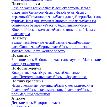
По особенностям
Fashion часы
Тонкие часы
Часы скелетоны
Часы с
открытым балансом
Часы с фазой луны
Часы с
керамикой
Титановые часы
Часы для дайверов
Часы для
туризма
Часы для яхтинга
Спортивные часы
Часы на
солнечной батарейке
Часы с будильником
Часы с
Bluetooth
Часы с компасом
Часы с подсветкой
Часы с
шагомером
По цвету
Белые часы
Зеленые часы
Красные часы
Розовые
часы
Синие часы
Черные часы
Часы цвета розовое
золото
Часы цвета желтое золото
По размеру
Большие часы
Небольшие часы для мужчин
Маленькие
часы для женщин
По форме корпуса
Квадратные часы
Круглые часы
Овальные
часы
Прямоугольные часы
Часы в форме бочки
По типу крепления
Часы с кожаным ремешком
Часы с металлическим
браслетом
Часы с керамическим браслетом
Часы с
полимерным ремешком
А также
Детские часы
Недорогие часы
Бренды