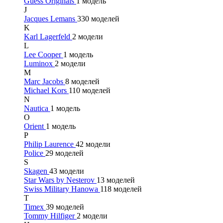
Guess Originals
1 модель
J
Jacques Lemans
330 моделей
K
Karl Lagerfeld
2 модели
L
Lee Cooper
1 модель
Luminox
2 модели
M
Marc Jacobs
8 моделей
Michael Kors
110 моделей
N
Nautica
1 модель
O
Orient
1 модель
P
Philip Laurence
42 модели
Police
29 моделей
S
Skagen
43 модели
Star Wars by Nesterov
13 моделей
Swiss Military Hanowa
118 моделей
T
Timex
39 моделей
Tommy Hilfiger
2 модели