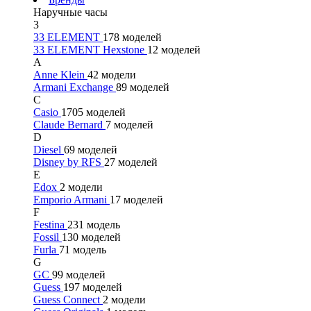
Наручные часы
3
33 ELEMENT
178 моделей
33 ELEMENT Hexstone
12 моделей
A
Anne Klein
42 модели
Armani Exchange
89 моделей
C
Casio
1705 моделей
Claude Bernard
7 моделей
D
Diesel
69 моделей
Disney by RFS
27 моделей
E
Edox
2 модели
Emporio Armani
17 моделей
F
Festina
231 модель
Fossil
130 моделей
Furla
71 модель
G
GC
99 моделей
Guess
197 моделей
Guess Connect
2 модели