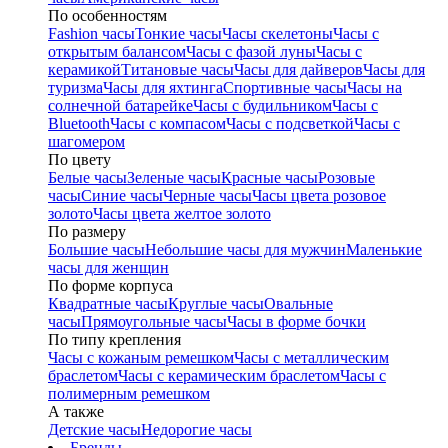
По особенностям
Fashion часы
Тонкие часы
Часы скелетоны
Часы с
открытым балансом
Часы с фазой луны
Часы с
керамикой
Титановые часы
Часы для дайверов
Часы для
туризма
Часы для яхтинга
Спортивные часы
Часы на
солнечной батарейке
Часы с будильником
Часы с
Bluetooth
Часы с компасом
Часы с подсветкой
Часы с
шагомером
По цвету
Белые часы
Зеленые часы
Красные часы
Розовые
часы
Синие часы
Черные часы
Часы цвета розовое
золото
Часы цвета желтое золото
По размеру
Большие часы
Небольшие часы для мужчин
Маленькие
часы для женщин
По форме корпуса
Квадратные часы
Круглые часы
Овальные
часы
Прямоугольные часы
Часы в форме бочки
По типу крепления
Часы с кожаным ремешком
Часы с металлическим
браслетом
Часы с керамическим браслетом
Часы с
полимерным ремешком
А также
Детские часы
Недорогие часы
Бренды