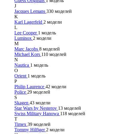
Guess Originals
1 модель
J
Jacques Lemans
330 моделей
K
Karl Lagerfeld
2 модели
L
Lee Cooper
1 модель
Luminox
2 модели
M
Marc Jacobs
8 моделей
Michael Kors
110 моделей
N
Nautica
1 модель
O
Orient
1 модель
P
Philip Laurence
42 модели
Police
29 моделей
S
Skagen
43 модели
Star Wars by Nesterov
13 моделей
Swiss Military Hanowa
118 моделей
T
Timex
39 моделей
Tommy Hilfiger
2 модели