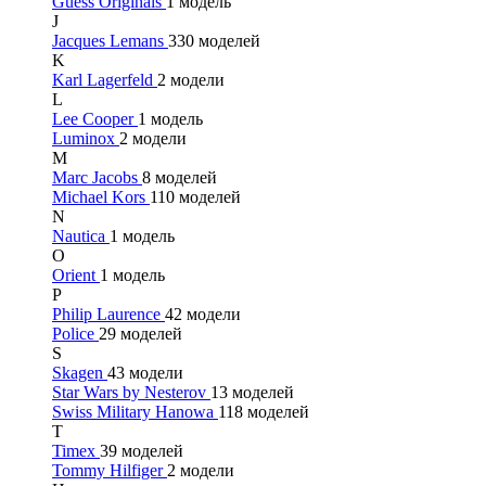
Guess Originals
1 модель
J
Jacques Lemans
330 моделей
K
Karl Lagerfeld
2 модели
L
Lee Cooper
1 модель
Luminox
2 модели
M
Marc Jacobs
8 моделей
Michael Kors
110 моделей
N
Nautica
1 модель
O
Orient
1 модель
P
Philip Laurence
42 модели
Police
29 моделей
S
Skagen
43 модели
Star Wars by Nesterov
13 моделей
Swiss Military Hanowa
118 моделей
T
Timex
39 моделей
Tommy Hilfiger
2 модели