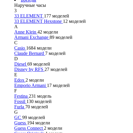
Наручные часы
3
33 ELEMENT
177 моделей
33 ELEMENT Hexstone
12 моделей
A
Anne Klein
42 модели
Armani Exchange
89 моделей
C
Casio
1684 модели
Claude Bernard
7 моделей
D
Diesel
69 моделей
Disney by RFS
27 моделей
E
Edox
2 модели
Emporio Armani
17 моделей
F
Festina
231 модель
Fossil
130 моделей
Furla
70 моделей
G
GC
99 моделей
Guess
194 модели
Guess Connect
2 модели