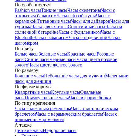
По особенностям
Fashion часы
Тонкие часы
Часы скелетоны
Часы с
открытым балансом
Часы с фазой луны
Часы с
керамикой
Титановые часы
Часы для дайверов
Часы для
туризма
Часы для яхтинга
Спортивные часы
Часы на
солнечной батарейке
Часы с будильником
Часы с
Bluetooth
Часы с компасом
Часы с подсветкой
Часы с
шагомером
По цвету
Белые часы
Зеленые часы
Красные часы
Розовые
часы
Синие часы
Черные часы
Часы цвета розовое
золото
Часы цвета желтое золото
По размеру
Большие часы
Небольшие часы для мужчин
Маленькие
часы для женщин
По форме корпуса
Квадратные часы
Круглые часы
Овальные
часы
Прямоугольные часы
Часы в форме бочки
По типу крепления
Часы с кожаным ремешком
Часы с металлическим
браслетом
Часы с керамическим браслетом
Часы с
полимерным ремешком
А также
Детские часы
Недорогие часы
Бренды