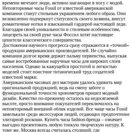
времени мечтают люди, активно шагающие в ногу с модой.
Неповторимые часы Fossil от известной американской
компании станут стильным украшением любого образа. Они
великолепно подчеркнут статусность своего хозяина, внесут
романтичные нотки в изысканный гардероб настоящей леди.
Благодаря своей уникальности и стилевым особенностям,
лицезреть на своей руке часы Фоссил хотят настоящие
ценители классического совершенства.
Достижения научного прогресса сразу отражаются в «точной»
продукции американских производителей. Не случайно
компания долгое время держит пальму первенства, выпуская
самые востребованные наручные часы для широких слоев
населения. Однако за кажущейся простотой и легкостью
моделей стоит поистине титанический труд создателей
известной марки.
Американским часовых дел мастерам удалось удивить мир
оригинальной продукцией, ведь на смену заботе о
функциональной точности хронометров пришел модный
дизайн. Качество по-прежнему осталось на недосягаемой
высоте, просто внимание покупателей переключилось на
неповторимый внешний облик изделий. Все чаще часы Fossil
замелькали среди аксессуаров людей, отдающих предпочтение
элитарной роскоши. Купить часы fashion-бренда – означает
выгодно презентовать любую тонкую творческую натуру. К
тому же, Москва всегда считалась столицей, где