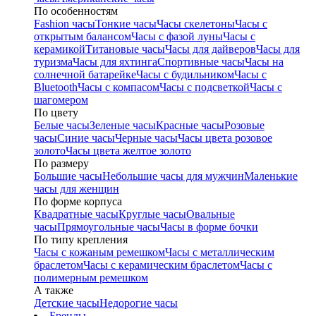
По особенностям
Fashion часы
Тонкие часы
Часы скелетоны
Часы с
открытым балансом
Часы с фазой луны
Часы с
керамикой
Титановые часы
Часы для дайверов
Часы для
туризма
Часы для яхтинга
Спортивные часы
Часы на
солнечной батарейке
Часы с будильником
Часы с
Bluetooth
Часы с компасом
Часы с подсветкой
Часы с
шагомером
По цвету
Белые часы
Зеленые часы
Красные часы
Розовые
часы
Синие часы
Черные часы
Часы цвета розовое
золото
Часы цвета желтое золото
По размеру
Большие часы
Небольшие часы для мужчин
Маленькие
часы для женщин
По форме корпуса
Квадратные часы
Круглые часы
Овальные
часы
Прямоугольные часы
Часы в форме бочки
По типу крепления
Часы с кожаным ремешком
Часы с металлическим
браслетом
Часы с керамическим браслетом
Часы с
полимерным ремешком
А также
Детские часы
Недорогие часы
Бренды