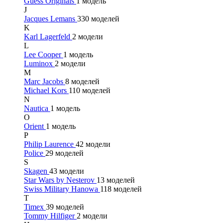
Guess Originals
1 модель
J
Jacques Lemans
330 моделей
K
Karl Lagerfeld
2 модели
L
Lee Cooper
1 модель
Luminox
2 модели
M
Marc Jacobs
8 моделей
Michael Kors
110 моделей
N
Nautica
1 модель
O
Orient
1 модель
P
Philip Laurence
42 модели
Police
29 моделей
S
Skagen
43 модели
Star Wars by Nesterov
13 моделей
Swiss Military Hanowa
118 моделей
T
Timex
39 моделей
Tommy Hilfiger
2 модели