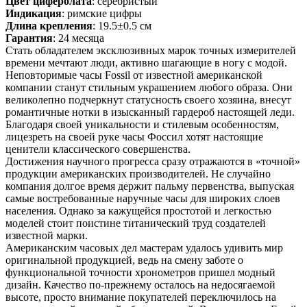
Цвет циферблата
: серебристый
Индикация
: римские цифры
Длина крепления
: 19.5±0.5 см
Гарантия
: 24 месяца
Стать обладателем эксклюзивных марок точных измерителей
времени мечтают люди, активно шагающие в ногу с модой.
Неповторимые часы Fossil от известной американской
компании станут стильным украшением любого образа. Они
великолепно подчеркнут статусность своего хозяина, внесут
романтичные нотки в изысканный гардероб настоящей леди.
Благодаря своей уникальности и стилевым особенностям,
лицезреть на своей руке часы Фоссил хотят настоящие
ценители классического совершенства.
Достижения научного прогресса сразу отражаются в «точной»
продукции американских производителей. Не случайно
компания долгое время держит пальму первенства, выпуская
самые востребованные наручные часы для широких слоев
населения. Однако за кажущейся простотой и легкостью
моделей стоит поистине титанический труд создателей
известной марки.
Американским часовых дел мастерам удалось удивить мир
оригинальной продукцией, ведь на смену заботе о
функциональной точности хронометров пришел модный
дизайн. Качество по-прежнему осталось на недосягаемой
высоте, просто внимание покупателей переключилось на