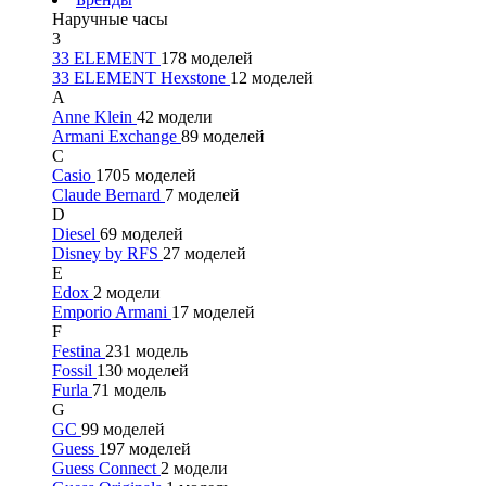
Наручные часы
3
33 ELEMENT
178 моделей
33 ELEMENT Hexstone
12 моделей
A
Anne Klein
42 модели
Armani Exchange
89 моделей
C
Casio
1705 моделей
Claude Bernard
7 моделей
D
Diesel
69 моделей
Disney by RFS
27 моделей
E
Edox
2 модели
Emporio Armani
17 моделей
F
Festina
231 модель
Fossil
130 моделей
Furla
71 модель
G
GC
99 моделей
Guess
197 моделей
Guess Connect
2 модели