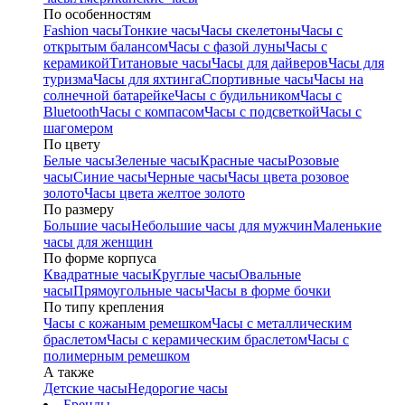
По особенностям
Fashion часы
Тонкие часы
Часы скелетоны
Часы с
открытым балансом
Часы с фазой луны
Часы с
керамикой
Титановые часы
Часы для дайверов
Часы для
туризма
Часы для яхтинга
Спортивные часы
Часы на
солнечной батарейке
Часы с будильником
Часы с
Bluetooth
Часы с компасом
Часы с подсветкой
Часы с
шагомером
По цвету
Белые часы
Зеленые часы
Красные часы
Розовые
часы
Синие часы
Черные часы
Часы цвета розовое
золото
Часы цвета желтое золото
По размеру
Большие часы
Небольшие часы для мужчин
Маленькие
часы для женщин
По форме корпуса
Квадратные часы
Круглые часы
Овальные
часы
Прямоугольные часы
Часы в форме бочки
По типу крепления
Часы с кожаным ремешком
Часы с металлическим
браслетом
Часы с керамическим браслетом
Часы с
полимерным ремешком
А также
Детские часы
Недорогие часы
Бренды