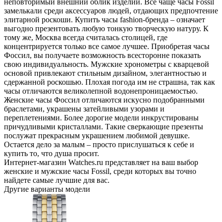
неповторимый внешний облик изделий. Все чаще часы Fossil
замелькали среди аксессуаров людей, отдающих предпочтение
элитарной роскоши. Купить часы fashion-бренда – означает
выгодно презентовать любую тонкую творческую натуру. К
тому же, Москва всегда считалась столицей, где
концентрируется только все самое лучшее. Приобретая часы
Фоссил, вы получаете возможность всесторонне показать
свою индивидуальность. Мужские хронометры с кварцевой
основой привлекают стильным дизайном, элегантностью и
сдержанной роскошью. Плохая погода им не страшна, так как
часы отличаются великолепной водонепроницаемостью.
Женские часы Фоссил отличаются искусно подобранными
браслетами, украшены затейливыми узорами и
переплетениями. Более дорогие модели инкрустированы
причудливыми кристаллами. Такие сверкающие презенты
послужат прекрасным украшением любимой девушке.
Остается дело за малым – просто прислушаться к себе и
купить то, что душа просит.
Интернет-магазин Watches.ru представляет на ваш выбор
женские и мужские часы Fossil, среди которых вы точно
найдете самые лучшие для вас.
Другие варианты модели