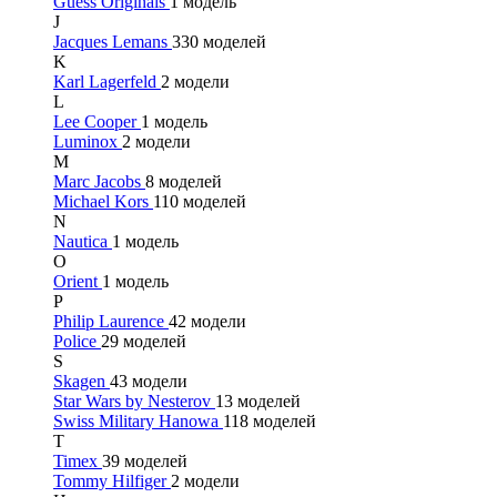
Guess Originals
1 модель
J
Jacques Lemans
330 моделей
K
Karl Lagerfeld
2 модели
L
Lee Cooper
1 модель
Luminox
2 модели
M
Marc Jacobs
8 моделей
Michael Kors
110 моделей
N
Nautica
1 модель
O
Orient
1 модель
P
Philip Laurence
42 модели
Police
29 моделей
S
Skagen
43 модели
Star Wars by Nesterov
13 моделей
Swiss Military Hanowa
118 моделей
T
Timex
39 моделей
Tommy Hilfiger
2 модели