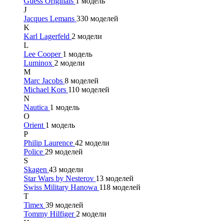
Guess Originals
1 модель
J
Jacques Lemans
330 моделей
K
Karl Lagerfeld
2 модели
L
Lee Cooper
1 модель
Luminox
2 модели
M
Marc Jacobs
8 моделей
Michael Kors
110 моделей
N
Nautica
1 модель
O
Orient
1 модель
P
Philip Laurence
42 модели
Police
29 моделей
S
Skagen
43 модели
Star Wars by Nesterov
13 моделей
Swiss Military Hanowa
118 моделей
T
Timex
39 моделей
Tommy Hilfiger
2 модели