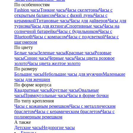
По особенностям
Fashion часы
Тонкие часы
Часы скелетоны
Часы с
открытым балансом
Часы с фазой луны
Часы с
керамикой
Титановые часы
Часы для дайверов
Часы для
туризма
Часы для яхтинга
Спортивные часы
Часы на
солнечной батарейке
Часы с будильником
Часы с
Bluetooth
Часы с компасом
Часы с подсветкой
Часы с
шагомером
По цвету
Белые часы
Зеленые часы
Красные часы
Розовые
часы
Синие часы
Черные часы
Часы цвета розовое
золото
Часы цвета желтое золото
По размеру
Большие часы
Небольшие часы для мужчин
Маленькие
часы для женщин
По форме корпуса
Квадратные часы
Круглые часы
Овальные
часы
Прямоугольные часы
Часы в форме бочки
По типу крепления
Часы с кожаным ремешком
Часы с металлическим
браслетом
Часы с керамическим браслетом
Часы с
полимерным ремешком
А также
Детские часы
Недорогие часы
Бренды