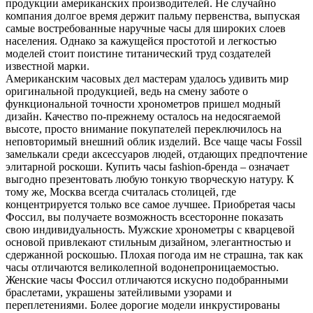
продукции американских производителей. Не случайно
компания долгое время держит пальму первенства, выпуская
самые востребованные наручные часы для широких слоев
населения. Однако за кажущейся простотой и легкостью
моделей стоит поистине титанический труд создателей
известной марки.
Американским часовых дел мастерам удалось удивить мир
оригинальной продукцией, ведь на смену заботе о
функциональной точности хронометров пришел модный
дизайн. Качество по-прежнему осталось на недосягаемой
высоте, просто внимание покупателей переключилось на
неповторимый внешний облик изделий. Все чаще часы Fossil
замелькали среди аксессуаров людей, отдающих предпочтение
элитарной роскоши. Купить часы fashion-бренда – означает
выгодно презентовать любую тонкую творческую натуру. К
тому же, Москва всегда считалась столицей, где
концентрируется только все самое лучшее. Приобретая часы
Фоссил, вы получаете возможность всесторонне показать
свою индивидуальность. Мужские хронометры с кварцевой
основой привлекают стильным дизайном, элегантностью и
сдержанной роскошью. Плохая погода им не страшна, так как
часы отличаются великолепной водонепроницаемостью.
Женские часы Фоссил отличаются искусно подобранными
браслетами, украшены затейливыми узорами и
переплетениями. Более дорогие модели инкрустированы