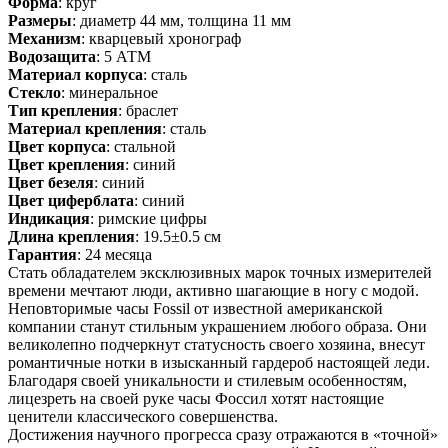
Форма
: круг
Размеры
: диаметр 44 мм, толщина 11 мм
Механизм
: кварцевый хронограф
Водозащита
: 5 АТМ
Материал корпуса
: сталь
Стекло
: минеральное
Тип крепления
: браслет
Материал крепления
: сталь
Цвет корпуса
: стальной
Цвет крепления
: синий
Цвет безеля
: синий
Цвет циферблата
: синий
Индикация
: римские цифры
Длина крепления
: 19.5±0.5 см
Гарантия
: 24 месяца
Стать обладателем эксклюзивных марок точных измерителей
времени мечтают люди, активно шагающие в ногу с модой.
Неповторимые часы Fossil от известной американской
компании станут стильным украшением любого образа. Они
великолепно подчеркнут статусность своего хозяина, внесут
романтичные нотки в изысканный гардероб настоящей леди.
Благодаря своей уникальности и стилевым особенностям,
лицезреть на своей руке часы Фоссил хотят настоящие
ценители классического совершенства.
Достижения научного прогресса сразу отражаются в «точной»