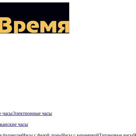
 часы
Электронные часы
канские часы
м балансом
Часы с фазой луны
Часы с керамикой
Титановые часы
Ч