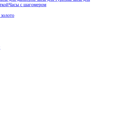
ткой
Часы с шагомером
 золото
м