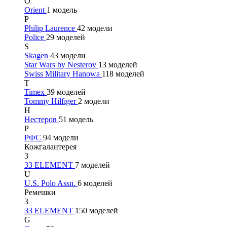
O
Orient
1 модель
P
Philip Laurence
42 модели
Police
29 моделей
S
Skagen
43 модели
Star Wars by Nesterov
13 моделей
Swiss Military Hanowa
118 моделей
T
Timex
39 моделей
Tommy Hilfiger
2 модели
Н
Нестеров
51 модель
Р
РФС
94 модели
Кожгалантерея
3
33 ELEMENT
7 моделей
U
U.S. Polo Assn.
6 моделей
Ремешки
3
33 ELEMENT
150 моделей
G