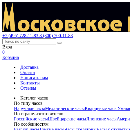
+7 (495) 728-11-83
8 (800) 700-11-83
Вход
0
Корзина
Доставка
Оплата
Написать нам
Контакты
Отзывы
Каталог часов
По типу часов
Наручные часы
Механические часы
Кварцевые часы
Умные
По стране-изготовителю
Российские часы
Швейцарские часы
Японские часы
Амери
По особенностям
Fashion часы
Тонкие часы
Часы скелетоны
Часы с открыты