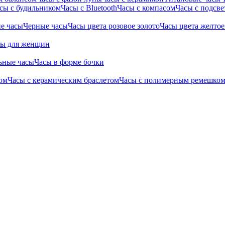
сы с будильником
Часы с Bluetooth
Часы с компасом
Часы с подсве
е часы
Черные часы
Часы цвета розовое золото
Часы цвета желтое
сы для женщин
ьные часы
Часы в форме бочки
ом
Часы с керамическим браслетом
Часы с полимерным ремешко