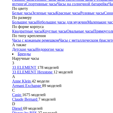
яхтинга
Спортивные часы
Часы на солнечной батарейке
Ча
По цвету
Белые часы
Зеленые часы
Красные часы
Розовые часы
Сини
По размеру
Большие часы
Небольшие часы для мужчин
Маленькие ча
По форме корпуса
Квадратные часы
Круглые часы
Овальные часы
Прямоугол
По типу крепления
Часы с кожаным ремешком
Часы с металлическим браслет
А также
Детские часы
Недорогие часы
Бренды
Наручные часы
3
33 ELEMENT
178 моделей
33 ELEMENT Hexstone
12 моделей
A
Anne Klein
42 модели
Armani Exchange
89 моделей
C
Casio
1675 моделей
Claude Bernard
7 моделей
D
Diesel
69 моделей
Disney by RFS
27 моделей