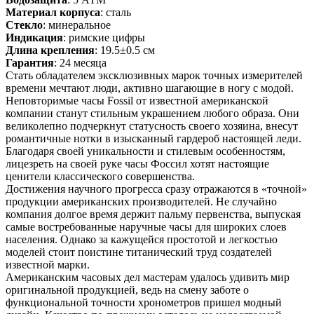
Материал корпуса
: сталь
Стекло
: минеральное
Индикация
: римские цифры
Длина крепления
: 19.5±0.5 см
Гарантия
: 24 месяца
Стать обладателем эксклюзивных марок точных измерителей
времени мечтают люди, активно шагающие в ногу с модой.
Неповторимые часы Fossil от известной американской
компании станут стильным украшением любого образа. Они
великолепно подчеркнут статусность своего хозяина, внесут
романтичные нотки в изысканный гардероб настоящей леди.
Благодаря своей уникальности и стилевым особенностям,
лицезреть на своей руке часы Фоссил хотят настоящие
ценители классического совершенства.
Достижения научного прогресса сразу отражаются в «точной»
продукции американских производителей. Не случайно
компания долгое время держит пальму первенства, выпуская
самые востребованные наручные часы для широких слоев
населения. Однако за кажущейся простотой и легкостью
моделей стоит поистине титанический труд создателей
известной марки.
Американским часовых дел мастерам удалось удивить мир
оригинальной продукцией, ведь на смену заботе о
функциональной точности хронометров пришел модный