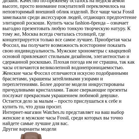
дизайн. Качество по-прежнему осталось на недосягаемой
высоте, просто внимание покупателей переключилось на
неповторимый внешний облик изделий. Все чаще часы Fossil
замелькали среди аксессуаров людей, отдающих предпочтение
элитарной роскоши. Купить часы fashion-бренда – означает
выгодно презентовать любую тонкую творческую натуру. К
тому же, Москва всегда считалась столицей, где
концентрируется только все самое лучшее. Приобретая часы
Фоссил, вы получаете возможность всесторонне показать
свою индивидуальность. Мужские хронометры с кварцевой
основой привлекают стильным дизайном, элегантностью и
сдержанной роскошью. Плохая погода им не страшна, так как
часы отличаются великолепной водонепроницаемостью.
Женские часы Фоссил отличаются искусно подобранными
браслетами, украшены затейливыми узорами и
переплетениями. Более дорогие модели инкрустированы
причудливыми кристаллами. Такие сверкающие презенты
послужат прекрасным украшением любимой девушке.
Остается дело за малым – просто прислушаться к себе и
купить то, что душа просит.
Интернет-магазин Watches.ru представляет на ваш выбор
женские и мужские часы Fossil, среди которых вы точно
найдете самые лучшие для вас.
Другие варианты модели