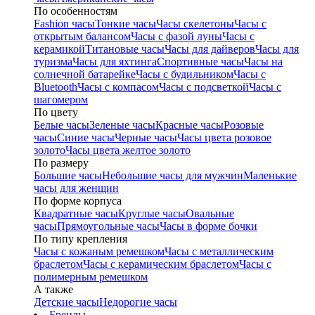
По особенностям
Fashion часы
Тонкие часы
Часы скелетоны
Часы с
открытым балансом
Часы с фазой луны
Часы с
керамикой
Титановые часы
Часы для дайверов
Часы для
туризма
Часы для яхтинга
Спортивные часы
Часы на
солнечной батарейке
Часы с будильником
Часы с
Bluetooth
Часы с компасом
Часы с подсветкой
Часы с
шагомером
По цвету
Белые часы
Зеленые часы
Красные часы
Розовые
часы
Синие часы
Черные часы
Часы цвета розовое
золото
Часы цвета желтое золото
По размеру
Большие часы
Небольшие часы для мужчин
Маленькие
часы для женщин
По форме корпуса
Квадратные часы
Круглые часы
Овальные
часы
Прямоугольные часы
Часы в форме бочки
По типу крепления
Часы с кожаным ремешком
Часы с металлическим
браслетом
Часы с керамическим браслетом
Часы с
полимерным ремешком
А также
Детские часы
Недорогие часы
Бренды