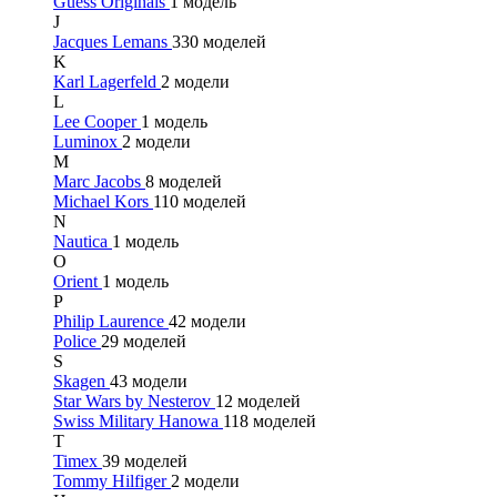
Guess Originals
1 модель
J
Jacques Lemans
330 моделей
K
Karl Lagerfeld
2 модели
L
Lee Cooper
1 модель
Luminox
2 модели
M
Marc Jacobs
8 моделей
Michael Kors
110 моделей
N
Nautica
1 модель
O
Orient
1 модель
P
Philip Laurence
42 модели
Police
29 моделей
S
Skagen
43 модели
Star Wars by Nesterov
12 моделей
Swiss Military Hanowa
118 моделей
T
Timex
39 моделей
Tommy Hilfiger
2 модели