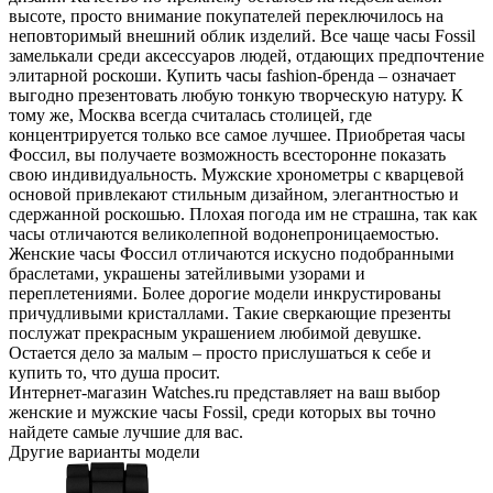
высоте, просто внимание покупателей переключилось на
неповторимый внешний облик изделий. Все чаще часы Fossil
замелькали среди аксессуаров людей, отдающих предпочтение
элитарной роскоши. Купить часы fashion-бренда – означает
выгодно презентовать любую тонкую творческую натуру. К
тому же, Москва всегда считалась столицей, где
концентрируется только все самое лучшее. Приобретая часы
Фоссил, вы получаете возможность всесторонне показать
свою индивидуальность. Мужские хронометры с кварцевой
основой привлекают стильным дизайном, элегантностью и
сдержанной роскошью. Плохая погода им не страшна, так как
часы отличаются великолепной водонепроницаемостью.
Женские часы Фоссил отличаются искусно подобранными
браслетами, украшены затейливыми узорами и
переплетениями. Более дорогие модели инкрустированы
причудливыми кристаллами. Такие сверкающие презенты
послужат прекрасным украшением любимой девушке.
Остается дело за малым – просто прислушаться к себе и
купить то, что душа просит.
Интернет-магазин Watches.ru представляет на ваш выбор
женские и мужские часы Fossil, среди которых вы точно
найдете самые лучшие для вас.
Другие варианты модели