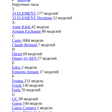
Наручные часы
3
33 ELEMENT
177 моделей
33 ELEMENT Hexstone
12 моделей
A
Anne Klein
42 модели
Armani Exchange
89 моделей
C
Casio
1684 модели
Claude Bernard
7 моделей
D
Diesel
69 моделей
Disney by RFS
27 моделей
E
Edox
2 модели
Emporio Armani
17 моделей
F
Festina
231 модель
Fossil
130 моделей
Furla
70 моделей
G
GC
99 моделей
Guess
194 модели
Guess Connect
2 модели