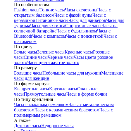
По особенностям
Fashion часы
Тонкие часы
Часы скелетоны
Часы с
открытым балансом
Часы с фазой луны
Часы с
керамикой
Титановые часы
Часы для дайверов
Часы для
туризма
Часы для яхтинга
Спортивные часы
Часы на
солнечной батарейке
Часы с будильником
Часы с
Bluetooth
Часы с компасом
Часы с подсветкой
Часы с
шагомером
По цвету
Белые часы
Зеленые часы
Красные часы
Розовые
часы
Синие часы
Черные часы
Часы цвета розовое
золото
Часы цвета желтое золото
По размеру
Большие часы
Небольшие часы для мужчин
Маленькие
часы для женщин
По форме корпуса
Квадратные часы
Круглые часы
Овальные
часы
Прямоугольные часы
Часы в форме бочки
По типу крепления
Часы с кожаным ремешком
Часы с металлическим
браслетом
Часы с керамическим браслетом
Часы с
полимерным ремешком
А также
Детские часы
Недорогие часы
Бренды