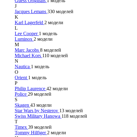
Guess Originals
1 модель
J
Jacques Lemans
330 моделей
K
Karl Lagerfeld
2 модели
L
Lee Cooper
1 модель
Luminox
2 модели
M
Marc Jacobs
8 моделей
Michael Kors
110 моделей
N
Nautica
1 модель
O
Orient
1 модель
P
Philip Laurence
42 модели
Police
29 моделей
S
Skagen
43 модели
Star Wars by Nesterov
13 моделей
Swiss Military Hanowa
118 моделей
T
Timex
39 моделей
Tommy Hilfiger
2 модели