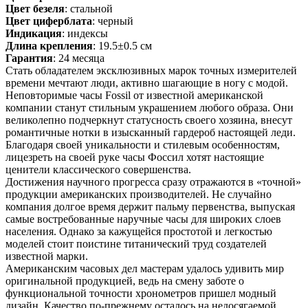
Цвет безеля
: стальной
Цвет циферблата
: черный
Индикация
: индексы
Длина крепления
: 19.5±0.5 см
Гарантия
: 24 месяца
Стать обладателем эксклюзивных марок точных измерителей
времени мечтают люди, активно шагающие в ногу с модой.
Неповторимые часы Fossil от известной американской
компании станут стильным украшением любого образа. Они
великолепно подчеркнут статусность своего хозяина, внесут
романтичные нотки в изысканный гардероб настоящей леди.
Благодаря своей уникальности и стилевым особенностям,
лицезреть на своей руке часы Фоссил хотят настоящие
ценители классического совершенства.
Достижения научного прогресса сразу отражаются в «точной»
продукции американских производителей. Не случайно
компания долгое время держит пальму первенства, выпуская
самые востребованные наручные часы для широких слоев
населения. Однако за кажущейся простотой и легкостью
моделей стоит поистине титанический труд создателей
известной марки.
Американским часовых дел мастерам удалось удивить мир
оригинальной продукцией, ведь на смену заботе о
функциональной точности хронометров пришел модный
дизайн. Качество по-прежнему осталось на недосягаемой