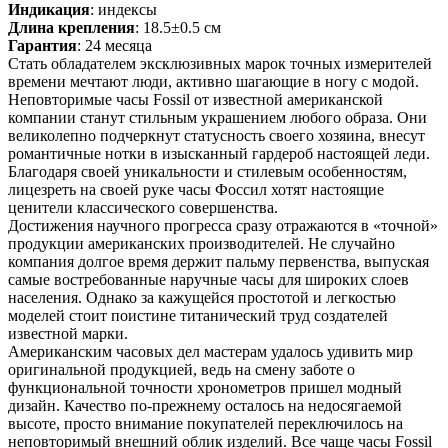
Индикация
: индексы
Длина крепления
: 18.5±0.5 см
Гарантия
: 24 месяца
Стать обладателем эксклюзивных марок точных измерителей
времени мечтают люди, активно шагающие в ногу с модой.
Неповторимые часы Fossil от известной американской
компании станут стильным украшением любого образа. Они
великолепно подчеркнут статусность своего хозяина, внесут
романтичные нотки в изысканный гардероб настоящей леди.
Благодаря своей уникальности и стилевым особенностям,
лицезреть на своей руке часы Фоссил хотят настоящие
ценители классического совершенства.
Достижения научного прогресса сразу отражаются в «точной»
продукции американских производителей. Не случайно
компания долгое время держит пальму первенства, выпуская
самые востребованные наручные часы для широких слоев
населения. Однако за кажущейся простотой и легкостью
моделей стоит поистине титанический труд создателей
известной марки.
Американским часовых дел мастерам удалось удивить мир
оригинальной продукцией, ведь на смену заботе о
функциональной точности хронометров пришел модный
дизайн. Качество по-прежнему осталось на недосягаемой
высоте, просто внимание покупателей переключилось на
неповторимый внешний облик изделий. Все чаще часы Fossil