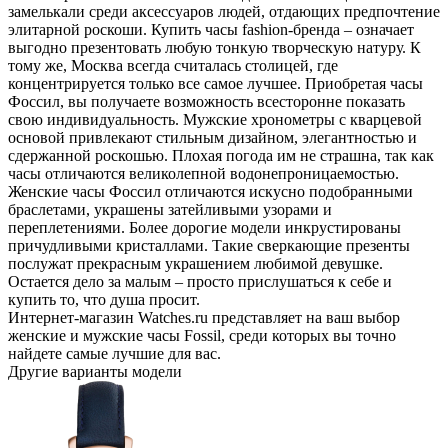
замелькали среди аксессуаров людей, отдающих предпочтение
элитарной роскоши. Купить часы fashion-бренда – означает
выгодно презентовать любую тонкую творческую натуру. К
тому же, Москва всегда считалась столицей, где
концентрируется только все самое лучшее. Приобретая часы
Фоссил, вы получаете возможность всесторонне показать
свою индивидуальность. Мужские хронометры с кварцевой
основой привлекают стильным дизайном, элегантностью и
сдержанной роскошью. Плохая погода им не страшна, так как
часы отличаются великолепной водонепроницаемостью.
Женские часы Фоссил отличаются искусно подобранными
браслетами, украшены затейливыми узорами и
переплетениями. Более дорогие модели инкрустированы
причудливыми кристаллами. Такие сверкающие презенты
послужат прекрасным украшением любимой девушке.
Остается дело за малым – просто прислушаться к себе и
купить то, что душа просит.
Интернет-магазин Watches.ru представляет на ваш выбор
женские и мужские часы Fossil, среди которых вы точно
найдете самые лучшие для вас.
Другие варианты модели