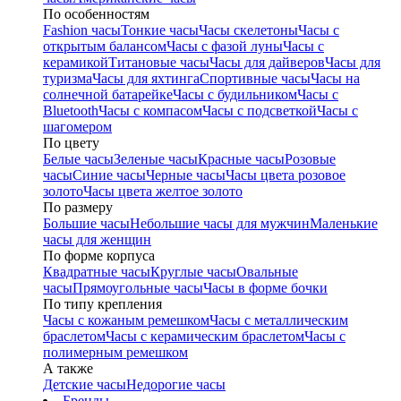
По особенностям
Fashion часы
Тонкие часы
Часы скелетоны
Часы с
открытым балансом
Часы с фазой луны
Часы с
керамикой
Титановые часы
Часы для дайверов
Часы для
туризма
Часы для яхтинга
Спортивные часы
Часы на
солнечной батарейке
Часы с будильником
Часы с
Bluetooth
Часы с компасом
Часы с подсветкой
Часы с
шагомером
По цвету
Белые часы
Зеленые часы
Красные часы
Розовые
часы
Синие часы
Черные часы
Часы цвета розовое
золото
Часы цвета желтое золото
По размеру
Большие часы
Небольшие часы для мужчин
Маленькие
часы для женщин
По форме корпуса
Квадратные часы
Круглые часы
Овальные
часы
Прямоугольные часы
Часы в форме бочки
По типу крепления
Часы с кожаным ремешком
Часы с металлическим
браслетом
Часы с керамическим браслетом
Часы с
полимерным ремешком
А также
Детские часы
Недорогие часы
Бренды