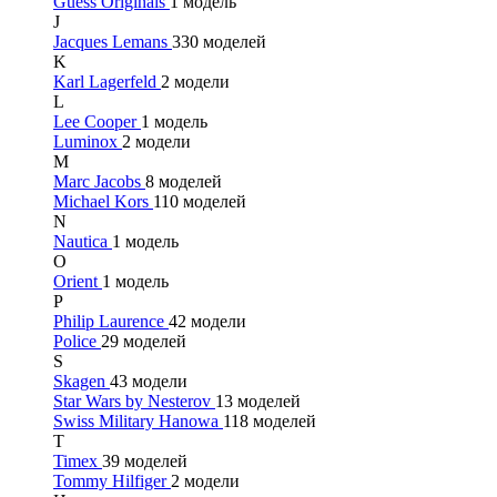
Guess Originals
1 модель
J
Jacques Lemans
330 моделей
K
Karl Lagerfeld
2 модели
L
Lee Cooper
1 модель
Luminox
2 модели
M
Marc Jacobs
8 моделей
Michael Kors
110 моделей
N
Nautica
1 модель
O
Orient
1 модель
P
Philip Laurence
42 модели
Police
29 моделей
S
Skagen
43 модели
Star Wars by Nesterov
13 моделей
Swiss Military Hanowa
118 моделей
T
Timex
39 моделей
Tommy Hilfiger
2 модели