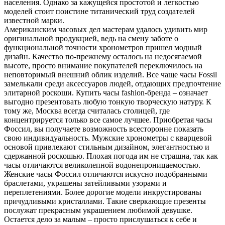
населения. Однако за кажущейся простотой и легкостью
моделей стоит поистине титанический труд создателей
известной марки.
Американским часовых дел мастерам удалось удивить мир
оригинальной продукцией, ведь на смену заботе о
функциональной точности хронометров пришел модный
дизайн. Качество по-прежнему осталось на недосягаемой
высоте, просто внимание покупателей переключилось на
неповторимый внешний облик изделий. Все чаще часы Fossil
замелькали среди аксессуаров людей, отдающих предпочтение
элитарной роскоши. Купить часы fashion-бренда – означает
выгодно презентовать любую тонкую творческую натуру. К
тому же, Москва всегда считалась столицей, где
концентрируется только все самое лучшее. Приобретая часы
Фоссил, вы получаете возможность всесторонне показать
свою индивидуальность. Мужские хронометры с кварцевой
основой привлекают стильным дизайном, элегантностью и
сдержанной роскошью. Плохая погода им не страшна, так как
часы отличаются великолепной водонепроницаемостью.
Женские часы Фоссил отличаются искусно подобранными
браслетами, украшены затейливыми узорами и
переплетениями. Более дорогие модели инкрустированы
причудливыми кристаллами. Такие сверкающие презенты
послужат прекрасным украшением любимой девушке.
Остается дело за малым – просто прислушаться к себе и