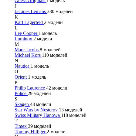
Guess Originals
1 модель
J
Jacques Lemans
330 моделей
K
Karl Lagerfeld
2 модели
L
Lee Cooper
1 модель
Luminox
2 модели
M
Marc Jacobs
8 моделей
Michael Kors
110 моделей
N
Nautica
1 модель
O
Orient
1 модель
P
Philip Laurence
42 модели
Police
29 моделей
S
Skagen
43 модели
Star Wars by Nesterov
13 моделей
Swiss Military Hanowa
118 моделей
T
Timex
39 моделей
Tommy Hilfiger
2 модели