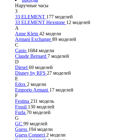
Наручные часы
3
33 ELEMENT
177 моделей
33 ELEMENT Hexstone
12 моделей
A
Anne Klein
42 модели
Armani Exchange
89 моделей
C
Casio
1684 модели
Claude Bernard
7 моделей
D
Diesel
69 моделей
Disney by RFS
27 моделей
E
Edox
2 модели
Emporio Armani
17 моделей
F
Festina
231 модель
Fossil
130 моделей
Furla
70 моделей
G
GC
99 моделей
Guess
194 модели
Guess Connect
2 модели