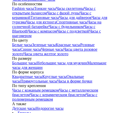
По особенностям
Fashion часы
Тонкие часы
Часы скелетоны
Часы с
открытым балансом
Часы с фазой луны
Часы с
керамикой
Титановые часы
Часы для дайверов
Часы для
туризма
Часы для яхтинга
Спортивные часы
Часы на
солнечной батарейке
Часы с будильником
Часы с
Bluetooth
Часы с компасом
Часы с подсветкой
Часы с
шагомером
По цвету
Белые часы
Зеленые часы
Красные часы
Розовые
часы
Синие часы
Черные часы
Часы цвета розовое
золото
Часы цвета желтое золото
По размеру
Большие часы
Небольшие часы для мужчин
Маленькие
часы для женщин
По форме корпуса
Квадратные часы
Круглые часы
Овальные
часы
Прямоугольные часы
Часы в форме бочки
По типу крепления
Часы с кожаным ремешком
Часы с металлическим
браслетом
Часы с керамическим браслетом
Часы с
полимерным ремешком
А также
Детские часы
Недорогие часы
Бренды