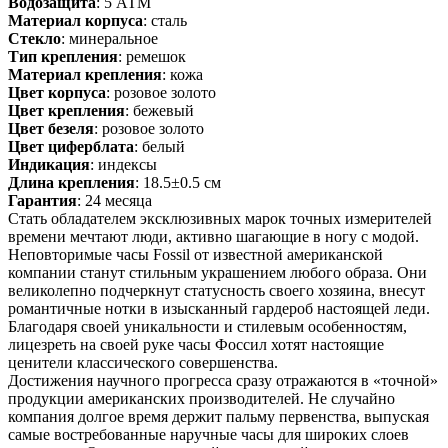
Водозащита
: 5 АТМ
Материал корпуса
: сталь
Стекло
: минеральное
Тип крепления
: ремешок
Материал крепления
: кожа
Цвет корпуса
: розовое золото
Цвет крепления
: бежевый
Цвет безеля
: розовое золото
Цвет циферблата
: белый
Индикация
: индексы
Длина крепления
: 18.5±0.5 см
Гарантия
: 24 месяца
Стать обладателем эксклюзивных марок точных измерителей
времени мечтают люди, активно шагающие в ногу с модой.
Неповторимые часы Fossil от известной американской
компании станут стильным украшением любого образа. Они
великолепно подчеркнут статусность своего хозяина, внесут
романтичные нотки в изысканный гардероб настоящей леди.
Благодаря своей уникальности и стилевым особенностям,
лицезреть на своей руке часы Фоссил хотят настоящие
ценители классического совершенства.
Достижения научного прогресса сразу отражаются в «точной»
продукции американских производителей. Не случайно
компания долгое время держит пальму первенства, выпуская
самые востребованные наручные часы для широких слоев