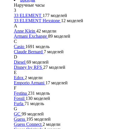
Наручные часы
3
33 ELEMENT
177 моделей
33 ELEMENT Hexstone
12 моделей
A
Anne Klein
42 модели
Armani Exchange
89 моделей
C
Casio
1691 модель
Claude Bernard
7 моделей
D
Diesel
69 моделей
Disney by RFS
27 моделей
E
Edox
2 модели
Emporio Armani
17 моделей
F
Festina
231 модель
Fossil
130 моделей
Furla
71 модель
G
GC
99 моделей
Guess
195 моделей
Guess Connect
2 модели