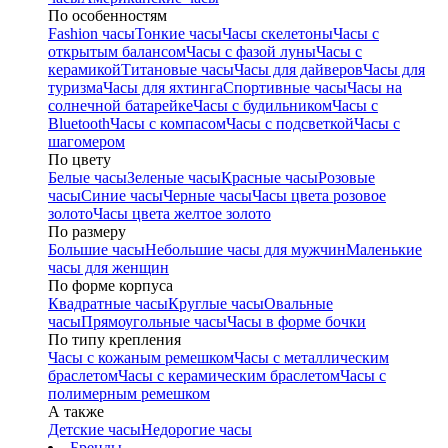
По особенностям
Fashion часы
Тонкие часы
Часы скелетоны
Часы с
открытым балансом
Часы с фазой луны
Часы с
керамикой
Титановые часы
Часы для дайверов
Часы для
туризма
Часы для яхтинга
Спортивные часы
Часы на
солнечной батарейке
Часы с будильником
Часы с
Bluetooth
Часы с компасом
Часы с подсветкой
Часы с
шагомером
По цвету
Белые часы
Зеленые часы
Красные часы
Розовые
часы
Синие часы
Черные часы
Часы цвета розовое
золото
Часы цвета желтое золото
По размеру
Большие часы
Небольшие часы для мужчин
Маленькие
часы для женщин
По форме корпуса
Квадратные часы
Круглые часы
Овальные
часы
Прямоугольные часы
Часы в форме бочки
По типу крепления
Часы с кожаным ремешком
Часы с металлическим
браслетом
Часы с керамическим браслетом
Часы с
полимерным ремешком
А также
Детские часы
Недорогие часы
Бренды