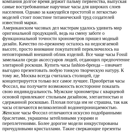
компания долгое время держит пальму первенства, выпуская
самые востребованные наручные часы для широких слоев
населения. Однако за кажущейся простотой и легкостью
моделей стоит поистине титанический труд создателей
известной марки.
Американским часовых дел мастерам удалось удивить мир
оригинальной продукцией, ведь на смену заботе о
функциональной точности хронометров пришел модный
дизайн. Качество по-прежнему осталось на недосягаемой
высоте, просто внимание покупателей переключилось на
неповторимый внешний облик изделий. Все чаще часы Fossil
замелькали среди аксессуаров людей, отдающих предпочтение
элитарной роскоши. Купить часы fashion-бренда – означает
выгодно презентовать любую тонкую творческую натуру. К
тому же, Москва всегда считалась столицей, где
концентрируется только все самое лучшее. Приобретая часы
Фоссил, вы получаете возможность всесторонне показать
свою индивидуальность. Мужские хронометры с кварцевой
основой привлекают стильным дизайном, элегантностью и
сдержанной роскошью. Плохая погода им не страшна, так как
часы отличаются великолепной водонепроницаемостью.
Женские часы Фоссил отличаются искусно подобранными
браслетами, украшены затейливыми узорами и
переплетениями. Более дорогие модели инкрустированы
причудливыми кристаллами. Такие сверкающие презенты