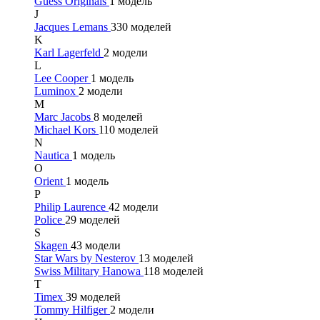
Guess Originals
1 модель
J
Jacques Lemans
330 моделей
K
Karl Lagerfeld
2 модели
L
Lee Cooper
1 модель
Luminox
2 модели
M
Marc Jacobs
8 моделей
Michael Kors
110 моделей
N
Nautica
1 модель
O
Orient
1 модель
P
Philip Laurence
42 модели
Police
29 моделей
S
Skagen
43 модели
Star Wars by Nesterov
13 моделей
Swiss Military Hanowa
118 моделей
T
Timex
39 моделей
Tommy Hilfiger
2 модели