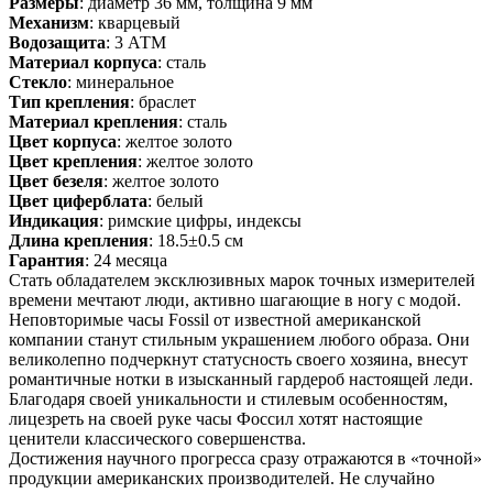
Размеры
: диаметр 36 мм, толщина 9 мм
Механизм
: кварцевый
Водозащита
: 3 АТМ
Материал корпуса
: сталь
Стекло
: минеральное
Тип крепления
: браслет
Материал крепления
: сталь
Цвет корпуса
: желтое золото
Цвет крепления
: желтое золото
Цвет безеля
: желтое золото
Цвет циферблата
: белый
Индикация
: римские цифры, индексы
Длина крепления
: 18.5±0.5 см
Гарантия
: 24 месяца
Стать обладателем эксклюзивных марок точных измерителей
времени мечтают люди, активно шагающие в ногу с модой.
Неповторимые часы Fossil от известной американской
компании станут стильным украшением любого образа. Они
великолепно подчеркнут статусность своего хозяина, внесут
романтичные нотки в изысканный гардероб настоящей леди.
Благодаря своей уникальности и стилевым особенностям,
лицезреть на своей руке часы Фоссил хотят настоящие
ценители классического совершенства.
Достижения научного прогресса сразу отражаются в «точной»
продукции американских производителей. Не случайно