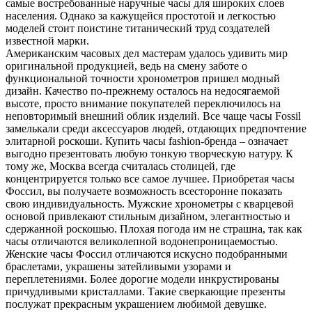
самые востребованные наручные часы для широких слоев
населения. Однако за кажущейся простотой и легкостью
моделей стоит поистине титанический труд создателей
известной марки.
Американским часовых дел мастерам удалось удивить мир
оригинальной продукцией, ведь на смену заботе о
функциональной точности хронометров пришел модный
дизайн. Качество по-прежнему осталось на недосягаемой
высоте, просто внимание покупателей переключилось на
неповторимый внешний облик изделий. Все чаще часы Fossil
замелькали среди аксессуаров людей, отдающих предпочтение
элитарной роскоши. Купить часы fashion-бренда – означает
выгодно презентовать любую тонкую творческую натуру. К
тому же, Москва всегда считалась столицей, где
концентрируется только все самое лучшее. Приобретая часы
Фоссил, вы получаете возможность всесторонне показать
свою индивидуальность. Мужские хронометры с кварцевой
основой привлекают стильным дизайном, элегантностью и
сдержанной роскошью. Плохая погода им не страшна, так как
часы отличаются великолепной водонепроницаемостью.
Женские часы Фоссил отличаются искусно подобранными
браслетами, украшены затейливыми узорами и
переплетениями. Более дорогие модели инкрустированы
причудливыми кристаллами. Такие сверкающие презенты
послужат прекрасным украшением любимой девушке.