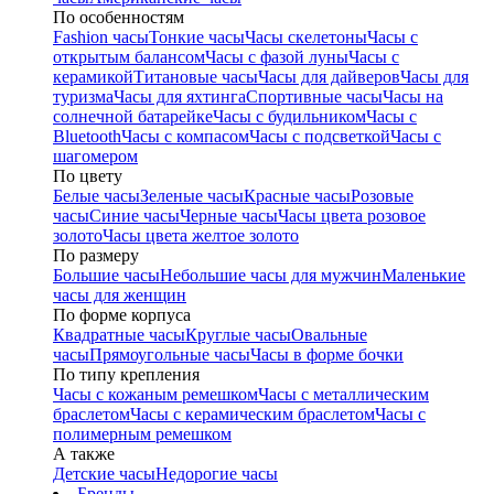
По особенностям
Fashion часы
Тонкие часы
Часы скелетоны
Часы с
открытым балансом
Часы с фазой луны
Часы с
керамикой
Титановые часы
Часы для дайверов
Часы для
туризма
Часы для яхтинга
Спортивные часы
Часы на
солнечной батарейке
Часы с будильником
Часы с
Bluetooth
Часы с компасом
Часы с подсветкой
Часы с
шагомером
По цвету
Белые часы
Зеленые часы
Красные часы
Розовые
часы
Синие часы
Черные часы
Часы цвета розовое
золото
Часы цвета желтое золото
По размеру
Большие часы
Небольшие часы для мужчин
Маленькие
часы для женщин
По форме корпуса
Квадратные часы
Круглые часы
Овальные
часы
Прямоугольные часы
Часы в форме бочки
По типу крепления
Часы с кожаным ремешком
Часы с металлическим
браслетом
Часы с керамическим браслетом
Часы с
полимерным ремешком
А также
Детские часы
Недорогие часы
Бренды