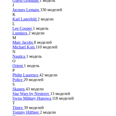
Guess Originals
1 модель
J
Jacques Lemans
330 моделей
K
Karl Lagerfeld
2 модели
L
Lee Cooper
1 модель
Luminox
2 модели
M
Marc Jacobs
8 моделей
Michael Kors
110 моделей
N
Nautica
1 модель
O
Orient
1 модель
P
Philip Laurence
42 модели
Police
29 моделей
S
Skagen
43 модели
Star Wars by Nesterov
13 моделей
Swiss Military Hanowa
118 моделей
T
Timex
39 моделей
Tommy Hilfiger
2 модели