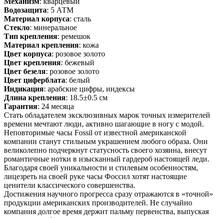
Механизм
: кварцевый
Водозащита
: 5 АТМ
Материал корпуса
: сталь
Стекло
: минеральное
Тип крепления
: ремешок
Материал крепления
: кожа
Цвет корпуса
: розовое золото
Цвет крепления
: бежевый
Цвет безеля
: розовое золото
Цвет циферблата
: белый
Индикация
: арабские цифры, индексы
Длина крепления
: 18.5±0.5 см
Гарантия
: 24 месяца
Стать обладателем эксклюзивных марок точных измерителей
времени мечтают люди, активно шагающие в ногу с модой.
Неповторимые часы Fossil от известной американской
компании станут стильным украшением любого образа. Они
великолепно подчеркнут статусность своего хозяина, внесут
романтичные нотки в изысканный гардероб настоящей леди.
Благодаря своей уникальности и стилевым особенностям,
лицезреть на своей руке часы Фоссил хотят настоящие
ценители классического совершенства.
Достижения научного прогресса сразу отражаются в «точной»
продукции американских производителей. Не случайно
компания долгое время держит пальму первенства, выпуская