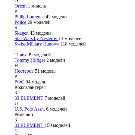
O
Orient
1 модель
P
Philip Laurence
42 модели
Police
29 моделей
S
Skagen
43 модели
Star Wars by Nesterov
13 моделей
Swiss Military Hanowa
118 моделей
T
Timex
39 моделей
Tommy Hilfiger
2 модели
Н
Нестеров
51 модель
Р
РФС
94 модели
Кожгалантерея
3
33 ELEMENT
7 моделей
U
U.S. Polo Assn.
6 моделей
Ремешки
3
33 ELEMENT
150 моделей
G