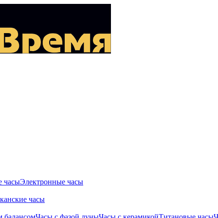
 часы
Электронные часы
канские часы
м балансом
Часы с фазой луны
Часы с керамикой
Титановые часы
Ч