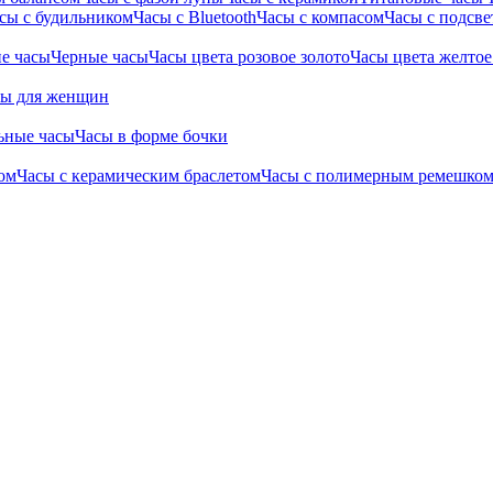
сы с будильником
Часы с Bluetooth
Часы с компасом
Часы с подсве
е часы
Черные часы
Часы цвета розовое золото
Часы цвета желтое
сы для женщин
ьные часы
Часы в форме бочки
ом
Часы с керамическим браслетом
Часы с полимерным ремешко