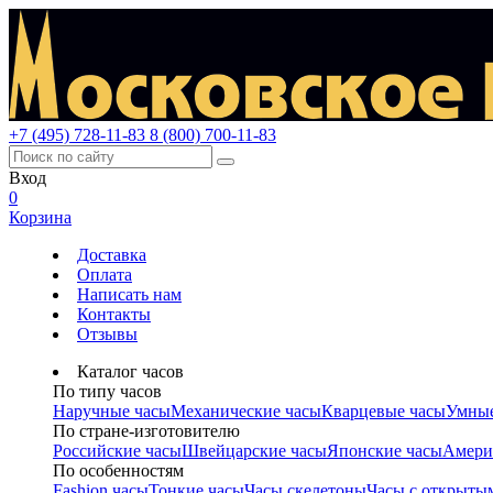
+7 (495) 728-11-83
8 (800) 700-11-83
Вход
0
Корзина
Доставка
Оплата
Написать нам
Контакты
Отзывы
Каталог часов
По типу часов
Наручные часы
Механические часы
Кварцевые часы
Умные
По стране-изготовителю
Российские часы
Швейцарские часы
Японские часы
Амери
По особенностям
Fashion часы
Тонкие часы
Часы скелетоны
Часы с открыты