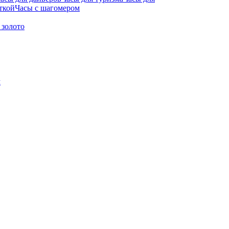
ткой
Часы с шагомером
 золото
м