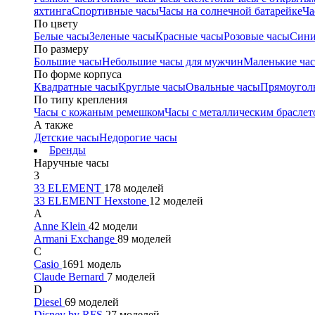
яхтинга
Спортивные часы
Часы на солнечной батарейке
Ча
По цвету
Белые часы
Зеленые часы
Красные часы
Розовые часы
Сини
По размеру
Большие часы
Небольшие часы для мужчин
Маленькие ча
По форме корпуса
Квадратные часы
Круглые часы
Овальные часы
Прямоугол
По типу крепления
Часы с кожаным ремешком
Часы с металлическим браслет
А также
Детские часы
Недорогие часы
Бренды
Наручные часы
3
33 ELEMENT
178 моделей
33 ELEMENT Hexstone
12 моделей
A
Anne Klein
42 модели
Armani Exchange
89 моделей
C
Casio
1691 модель
Claude Bernard
7 моделей
D
Diesel
69 моделей
Disney by RFS
27 моделей