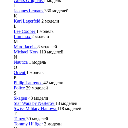
Guess Originals
1 модель
J
Jacques Lemans
330 моделей
K
Karl Lagerfeld
2 модели
L
Lee Cooper
1 модель
Luminox
2 модели
M
Marc Jacobs
8 моделей
Michael Kors
110 моделей
N
Nautica
1 модель
O
Orient
1 модель
P
Philip Laurence
42 модели
Police
29 моделей
S
Skagen
43 модели
Star Wars by Nesterov
13 моделей
Swiss Military Hanowa
118 моделей
T
Timex
39 моделей
Tommy Hilfiger
2 модели