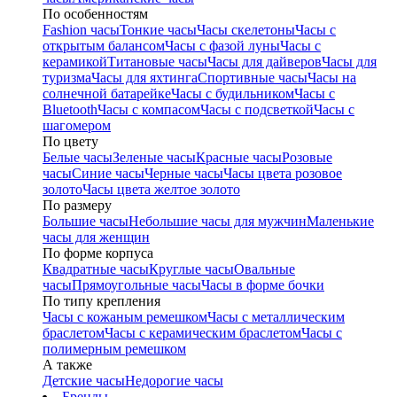
По особенностям
Fashion часы
Тонкие часы
Часы скелетоны
Часы с
открытым балансом
Часы с фазой луны
Часы с
керамикой
Титановые часы
Часы для дайверов
Часы для
туризма
Часы для яхтинга
Спортивные часы
Часы на
солнечной батарейке
Часы с будильником
Часы с
Bluetooth
Часы с компасом
Часы с подсветкой
Часы с
шагомером
По цвету
Белые часы
Зеленые часы
Красные часы
Розовые
часы
Синие часы
Черные часы
Часы цвета розовое
золото
Часы цвета желтое золото
По размеру
Большие часы
Небольшие часы для мужчин
Маленькие
часы для женщин
По форме корпуса
Квадратные часы
Круглые часы
Овальные
часы
Прямоугольные часы
Часы в форме бочки
По типу крепления
Часы с кожаным ремешком
Часы с металлическим
браслетом
Часы с керамическим браслетом
Часы с
полимерным ремешком
А также
Детские часы
Недорогие часы
Бренды