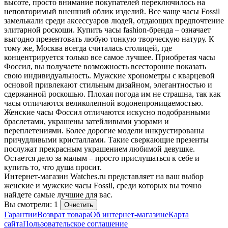
высоте, просто внимание покупателей переключилось на
неповторимый внешний облик изделий. Все чаще часы Fossil
замелькали среди аксессуаров людей, отдающих предпочтение
элитарной роскоши. Купить часы fashion-бренда – означает
выгодно презентовать любую тонкую творческую натуру. К
тому же, Москва всегда считалась столицей, где
концентрируется только все самое лучшее. Приобретая часы
Фоссил, вы получаете возможность всесторонне показать
свою индивидуальность. Мужские хронометры с кварцевой
основой привлекают стильным дизайном, элегантностью и
сдержанной роскошью. Плохая погода им не страшна, так как
часы отличаются великолепной водонепроницаемостью.
Женские часы Фоссил отличаются искусно подобранными
браслетами, украшены затейливыми узорами и
переплетениями. Более дорогие модели инкрустированы
причудливыми кристаллами. Такие сверкающие презенты
послужат прекрасным украшением любимой девушке.
Остается дело за малым – просто прислушаться к себе и
купить то, что душа просит.
Интернет-магазин Watches.ru представляет на ваш выбор
женские и мужские часы Fossil, среди которых вы точно
найдете самые лучшие для вас.
Вы смотрели: 1
Очистить
Гарантии
Возврат товара
Об интернет-магазине
Карта
сайта
Пользовательское соглашение