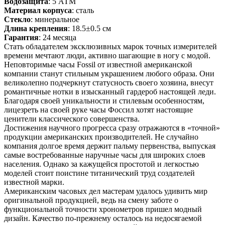
Водозащита
: 5 АТМ
Материал корпуса
: сталь
Стекло
: минеральное
Длина крепления
: 18.5±0.5 см
Гарантия
: 24 месяца
Стать обладателем эксклюзивных марок точных измерителей
времени мечтают люди, активно шагающие в ногу с модой.
Неповторимые часы Fossil от известной американской
компании станут стильным украшением любого образа. Они
великолепно подчеркнут статусность своего хозяина, внесут
романтичные нотки в изысканный гардероб настоящей леди.
Благодаря своей уникальности и стилевым особенностям,
лицезреть на своей руке часы Фоссил хотят настоящие
ценители классического совершенства.
Достижения научного прогресса сразу отражаются в «точной»
продукции американских производителей. Не случайно
компания долгое время держит пальму первенства, выпуская
самые востребованные наручные часы для широких слоев
населения. Однако за кажущейся простотой и легкостью
моделей стоит поистине титанический труд создателей
известной марки.
Американским часовых дел мастерам удалось удивить мир
оригинальной продукцией, ведь на смену заботе о
функциональной точности хронометров пришел модный
дизайн. Качество по-прежнему осталось на недосягаемой