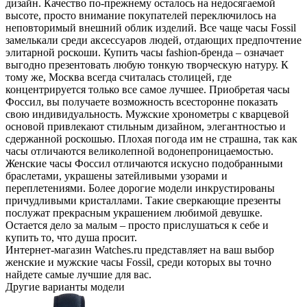
дизайн. Качество по-прежнему осталось на недосягаемой
высоте, просто внимание покупателей переключилось на
неповторимый внешний облик изделий. Все чаще часы Fossil
замелькали среди аксессуаров людей, отдающих предпочтение
элитарной роскоши. Купить часы fashion-бренда – означает
выгодно презентовать любую тонкую творческую натуру. К
тому же, Москва всегда считалась столицей, где
концентрируется только все самое лучшее. Приобретая часы
Фоссил, вы получаете возможность всесторонне показать
свою индивидуальность. Мужские хронометры с кварцевой
основой привлекают стильным дизайном, элегантностью и
сдержанной роскошью. Плохая погода им не страшна, так как
часы отличаются великолепной водонепроницаемостью.
Женские часы Фоссил отличаются искусно подобранными
браслетами, украшены затейливыми узорами и
переплетениями. Более дорогие модели инкрустированы
причудливыми кристаллами. Такие сверкающие презенты
послужат прекрасным украшением любимой девушке.
Остается дело за малым – просто прислушаться к себе и
купить то, что душа просит.
Интернет-магазин Watches.ru представляет на ваш выбор
женские и мужские часы Fossil, среди которых вы точно
найдете самые лучшие для вас.
Другие варианты модели