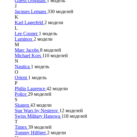
Guess Originals
1 модель
J
Jacques Lemans
330 моделей
K
Karl Lagerfeld
2 модели
L
Lee Cooper
1 модель
Luminox
2 модели
M
Marc Jacobs
8 моделей
Michael Kors
110 моделей
N
Nautica
1 модель
O
Orient
1 модель
P
Philip Laurence
42 модели
Police
29 моделей
S
Skagen
43 модели
Star Wars by Nesterov
12 моделей
Swiss Military Hanowa
118 моделей
T
Timex
39 моделей
Tommy Hilfiger
2 модели