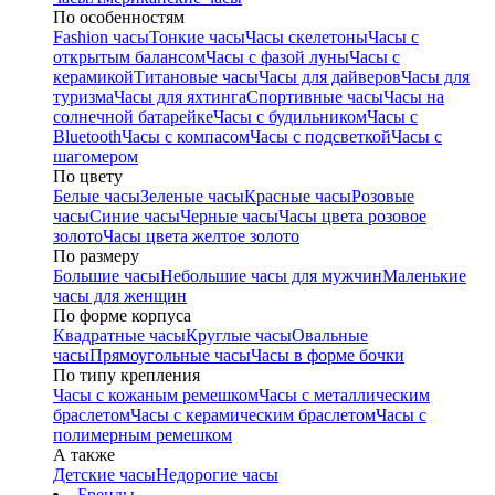
По особенностям
Fashion часы
Тонкие часы
Часы скелетоны
Часы с
открытым балансом
Часы с фазой луны
Часы с
керамикой
Титановые часы
Часы для дайверов
Часы для
туризма
Часы для яхтинга
Спортивные часы
Часы на
солнечной батарейке
Часы с будильником
Часы с
Bluetooth
Часы с компасом
Часы с подсветкой
Часы с
шагомером
По цвету
Белые часы
Зеленые часы
Красные часы
Розовые
часы
Синие часы
Черные часы
Часы цвета розовое
золото
Часы цвета желтое золото
По размеру
Большие часы
Небольшие часы для мужчин
Маленькие
часы для женщин
По форме корпуса
Квадратные часы
Круглые часы
Овальные
часы
Прямоугольные часы
Часы в форме бочки
По типу крепления
Часы с кожаным ремешком
Часы с металлическим
браслетом
Часы с керамическим браслетом
Часы с
полимерным ремешком
А также
Детские часы
Недорогие часы
Бренды