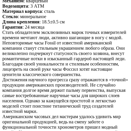
Механизм
: кварцевый
Водозащита
: 3 АТМ
Материал корпуса
: сталь
Стекло
: минеральное
Длина крепления
: 18.5±0.5 см
Гарантия
: 24 месяца
Стать обладателем эксклюзивных марок точных измерителей
времени мечтают люди, активно шагающие в ногу с модой.
Неповторимые часы Fossil от известной американской
компании станут стильным украшением любого образа. Они
великолепно подчеркнут статусность своего хозяина, внесут
романтичные нотки в изысканный гардероб настоящей леди.
Благодаря своей уникальности и стилевым особенностям,
лицезреть на своей руке часы Фоссил хотят настоящие
ценители классического совершенства.
Достижения научного прогресса сразу отражаются в «точной»
продукции американских производителей. Не случайно
компания долгое время держит пальму первенства, выпуская
самые востребованные наручные часы для широких слоев
населения. Однако за кажущейся простотой и легкостью
моделей стоит поистине титанический труд создателей
известной марки.
Американским часовых дел мастерам удалось удивить мир
оригинальной продукцией, ведь на смену заботе о
функциональной точности хронометров пришел модный