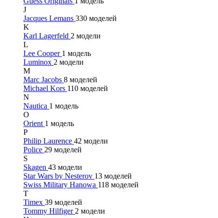
Guess Originals
1 модель
J
Jacques Lemans
330 моделей
K
Karl Lagerfeld
2 модели
L
Lee Cooper
1 модель
Luminox
2 модели
M
Marc Jacobs
8 моделей
Michael Kors
110 моделей
N
Nautica
1 модель
O
Orient
1 модель
P
Philip Laurence
42 модели
Police
29 моделей
S
Skagen
43 модели
Star Wars by Nesterov
13 моделей
Swiss Military Hanowa
118 моделей
T
Timex
39 моделей
Tommy Hilfiger
2 модели