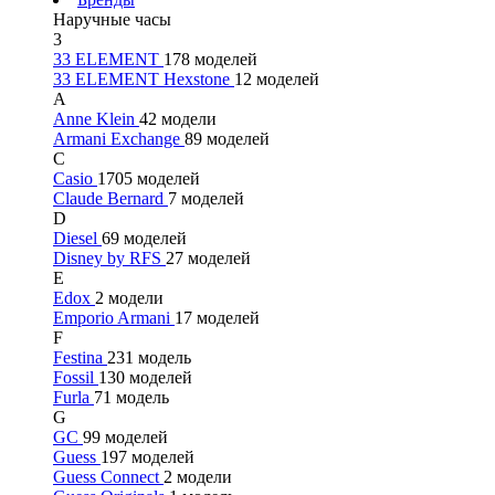
Наручные часы
3
33 ELEMENT
178 моделей
33 ELEMENT Hexstone
12 моделей
A
Anne Klein
42 модели
Armani Exchange
89 моделей
C
Casio
1705 моделей
Claude Bernard
7 моделей
D
Diesel
69 моделей
Disney by RFS
27 моделей
E
Edox
2 модели
Emporio Armani
17 моделей
F
Festina
231 модель
Fossil
130 моделей
Furla
71 модель
G
GC
99 моделей
Guess
197 моделей
Guess Connect
2 модели