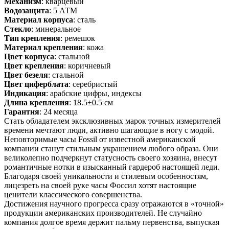
Механизм
: кварцевый
Водозащита
: 5 АТМ
Материал корпуса
: сталь
Стекло
: минеральное
Тип крепления
: ремешок
Материал крепления
: кожа
Цвет корпуса
: стальной
Цвет крепления
: коричневый
Цвет безеля
: стальной
Цвет циферблата
: серебристый
Индикация
: арабские цифры, индексы
Длина крепления
: 18.5±0.5 см
Гарантия
: 24 месяца
Стать обладателем эксклюзивных марок точных измерителей
времени мечтают люди, активно шагающие в ногу с модой.
Неповторимые часы Fossil от известной американской
компании станут стильным украшением любого образа. Они
великолепно подчеркнут статусность своего хозяина, внесут
романтичные нотки в изысканный гардероб настоящей леди.
Благодаря своей уникальности и стилевым особенностям,
лицезреть на своей руке часы Фоссил хотят настоящие
ценители классического совершенства.
Достижения научного прогресса сразу отражаются в «точной»
продукции американских производителей. Не случайно
компания долгое время держит пальму первенства, выпуская