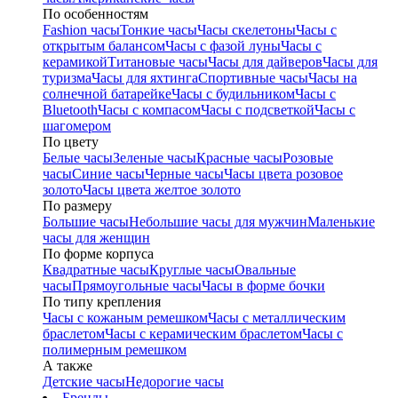
По особенностям
Fashion часы
Тонкие часы
Часы скелетоны
Часы с
открытым балансом
Часы с фазой луны
Часы с
керамикой
Титановые часы
Часы для дайверов
Часы для
туризма
Часы для яхтинга
Спортивные часы
Часы на
солнечной батарейке
Часы с будильником
Часы с
Bluetooth
Часы с компасом
Часы с подсветкой
Часы с
шагомером
По цвету
Белые часы
Зеленые часы
Красные часы
Розовые
часы
Синие часы
Черные часы
Часы цвета розовое
золото
Часы цвета желтое золото
По размеру
Большие часы
Небольшие часы для мужчин
Маленькие
часы для женщин
По форме корпуса
Квадратные часы
Круглые часы
Овальные
часы
Прямоугольные часы
Часы в форме бочки
По типу крепления
Часы с кожаным ремешком
Часы с металлическим
браслетом
Часы с керамическим браслетом
Часы с
полимерным ремешком
А также
Детские часы
Недорогие часы
Бренды