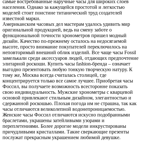
самые востребованные наручные часы для широких слоев
населения. Однако за кажущейся простотой и легкостью
моделей стоит поистине титанический труд создателей
известной марки.
Американским часовых дел мастерам удалось удивить мир
оригинальной продукцией, ведь на смену заботе о
функциональной точности хронометров пришел модный
дизайн. Качество по-прежнему осталось на недосягаемой
высоте, просто внимание покупателей переключилось на
неповторимый внешний облик изделий. Все чаще часы Fossil
замелькали среди аксессуаров людей, отдающих предпочтение
элитарной роскоши. Купить часы fashion-бренда – означает
выгодно презентовать любую тонкую творческую натуру. К
тому же, Москва всегда считалась столицей, где
концентрируется только все самое лучшее. Приобретая часы
Фоссил, вы получаете возможность всесторонне показать
свою индивидуальность. Мужские хронометры с кварцевой
основой привлекают стильным дизайном, элегантностью и
сдержанной роскошью. Плохая погода им не страшна, так как
часы отличаются великолепной водонепроницаемостью.
Женские часы Фоссил отличаются искусно подобранными
браслетами, украшены затейливыми узорами и
переплетениями. Более дорогие модели инкрустированы
причудливыми кристаллами. Такие сверкающие презенты
послужат прекрасным украшением любимой девушке.