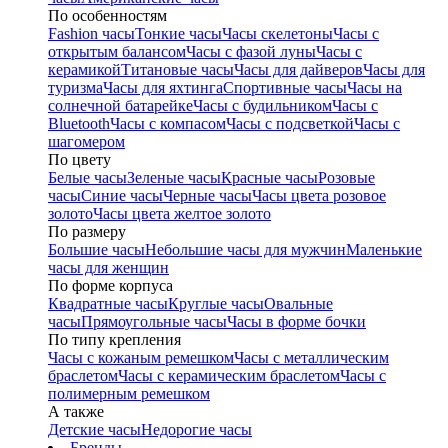
По особенностям
Fashion часы
Тонкие часы
Часы скелетоны
Часы с
открытым балансом
Часы с фазой луны
Часы с
керамикой
Титановые часы
Часы для дайверов
Часы для
туризма
Часы для яхтинга
Спортивные часы
Часы на
солнечной батарейке
Часы с будильником
Часы с
Bluetooth
Часы с компасом
Часы с подсветкой
Часы с
шагомером
По цвету
Белые часы
Зеленые часы
Красные часы
Розовые
часы
Синие часы
Черные часы
Часы цвета розовое
золото
Часы цвета желтое золото
По размеру
Большие часы
Небольшие часы для мужчин
Маленькие
часы для женщин
По форме корпуса
Квадратные часы
Круглые часы
Овальные
часы
Прямоугольные часы
Часы в форме бочки
По типу крепления
Часы с кожаным ремешком
Часы с металлическим
браслетом
Часы с керамическим браслетом
Часы с
полимерным ремешком
А также
Детские часы
Недорогие часы
Бренды