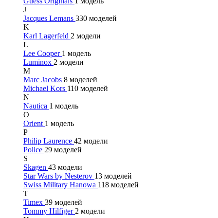
Guess Originals
1 модель
J
Jacques Lemans
330 моделей
K
Karl Lagerfeld
2 модели
L
Lee Cooper
1 модель
Luminox
2 модели
M
Marc Jacobs
8 моделей
Michael Kors
110 моделей
N
Nautica
1 модель
O
Orient
1 модель
P
Philip Laurence
42 модели
Police
29 моделей
S
Skagen
43 модели
Star Wars by Nesterov
13 моделей
Swiss Military Hanowa
118 моделей
T
Timex
39 моделей
Tommy Hilfiger
2 модели