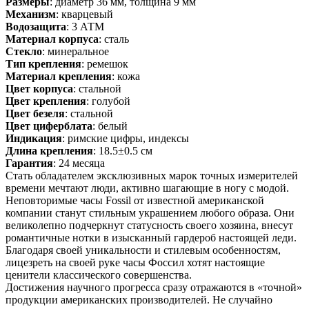
Размеры
: диаметр 36 мм, толщина 9 мм
Механизм
: кварцевый
Водозащита
: 3 АТМ
Материал корпуса
: сталь
Стекло
: минеральное
Тип крепления
: ремешок
Материал крепления
: кожа
Цвет корпуса
: стальной
Цвет крепления
: голубой
Цвет безеля
: стальной
Цвет циферблата
: белый
Индикация
: римские цифры, индексы
Длина крепления
: 18.5±0.5 см
Гарантия
: 24 месяца
Стать обладателем эксклюзивных марок точных измерителей
времени мечтают люди, активно шагающие в ногу с модой.
Неповторимые часы Fossil от известной американской
компании станут стильным украшением любого образа. Они
великолепно подчеркнут статусность своего хозяина, внесут
романтичные нотки в изысканный гардероб настоящей леди.
Благодаря своей уникальности и стилевым особенностям,
лицезреть на своей руке часы Фоссил хотят настоящие
ценители классического совершенства.
Достижения научного прогресса сразу отражаются в «точной»
продукции американских производителей. Не случайно