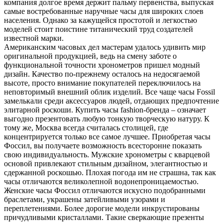
компания долгое время держит пальму первенства, выпуская
самые востребованные наручные часы для широких слоев
населения. Однако за кажущейся простотой и легкостью
моделей стоит поистине титанический труд создателей
известной марки.
Американским часовых дел мастерам удалось удивить мир
оригинальной продукцией, ведь на смену заботе о
функциональной точности хронометров пришел модный
дизайн. Качество по-прежнему осталось на недосягаемой
высоте, просто внимание покупателей переключилось на
неповторимый внешний облик изделий. Все чаще часы Fossil
замелькали среди аксессуаров людей, отдающих предпочтение
элитарной роскоши. Купить часы fashion-бренда – означает
выгодно презентовать любую тонкую творческую натуру. К
тому же, Москва всегда считалась столицей, где
концентрируется только все самое лучшее. Приобретая часы
Фоссил, вы получаете возможность всесторонне показать
свою индивидуальность. Мужские хронометры с кварцевой
основой привлекают стильным дизайном, элегантностью и
сдержанной роскошью. Плохая погода им не страшна, так как
часы отличаются великолепной водонепроницаемостью.
Женские часы Фоссил отличаются искусно подобранными
браслетами, украшены затейливыми узорами и
переплетениями. Более дорогие модели инкрустированы
причудливыми кристаллами. Такие сверкающие презенты