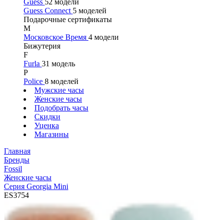
Guess
52 модели
Guess Connect
5 моделей
Подарочные сертификаты
М
Московское Время
4 модели
Бижутерия
F
Furla
31 модель
P
Police
8 моделей
Мужские часы
Женские часы
Подобрать часы
Скидки
Уценка
Магазины
Главная
Бренды
Fossil
Женские часы
Серия Georgia Mini
ES3754