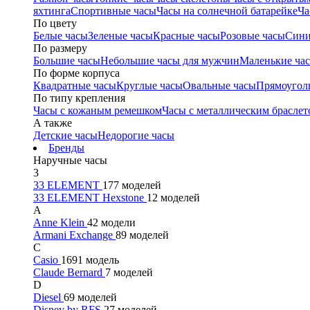
яхтинга
Спортивные часы
Часы на солнечной батарейке
Ча
По цвету
Белые часы
Зеленые часы
Красные часы
Розовые часы
Сини
По размеру
Большие часы
Небольшие часы для мужчин
Маленькие ча
По форме корпуса
Квадратные часы
Круглые часы
Овальные часы
Прямоугол
По типу крепления
Часы с кожаным ремешком
Часы с металлическим браслет
А также
Детские часы
Недорогие часы
Бренды
Наручные часы
3
33 ELEMENT
177 моделей
33 ELEMENT Hexstone
12 моделей
A
Anne Klein
42 модели
Armani Exchange
89 моделей
C
Casio
1691 модель
Claude Bernard
7 моделей
D
Diesel
69 моделей
Disney by RFS
27 моделей