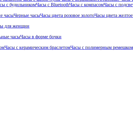
сы с будильником
Часы с Bluetooth
Часы с компасом
Часы с подсве
е часы
Черные часы
Часы цвета розовое золото
Часы цвета желтое
сы для женщин
ьные часы
Часы в форме бочки
ом
Часы с керамическим браслетом
Часы с полимерным ремешко