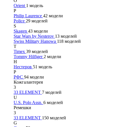
O
Orient
1 модель
P
Philip Laurence
42 модели
Police
29 моделей
S
Skagen
43 модели
Star Wars by Nesterov
13 моделей
Swiss Military Hanowa
118 моделей
T
Timex
39 моделей
Tommy Hilfiger
2 модели
Н
Нестеров
51 модель
Р
РФС
94 модели
Кожгалантерея
3
33 ELEMENT
7 моделей
U
U.S. Polo Assn.
6 моделей
Ремешки
3
33 ELEMENT
150 моделей
G