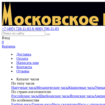
+7 (495) 728-11-83
8 (800) 700-11-83
Вход
0
Корзина
Доставка
Оплата
Написать нам
Контакты
Отзывы
Каталог часов
По типу часов
Наручные часы
Механические часы
Кварцевые часы
Умные
По стране-изготовителю
Российские часы
Швейцарские часы
Японские часы
Амери
По особенностям
Fashion часы
Тонкие часы
Часы скелетоны
Часы с открыты