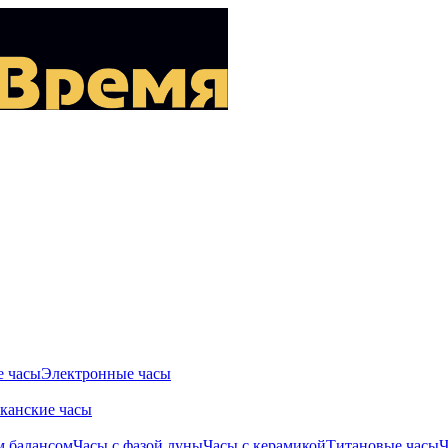
 часы
Электронные часы
канские часы
м балансом
Часы с фазой луны
Часы с керамикой
Титановые часы
Ч