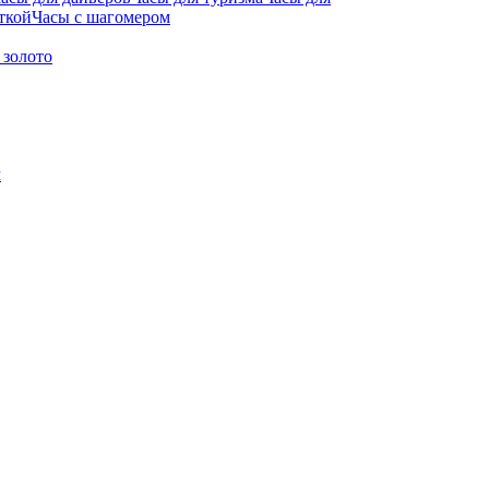
ткой
Часы с шагомером
 золото
м