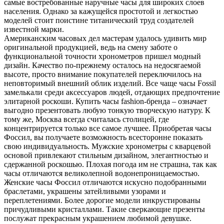
самые востребованные наручные часы для широких слоев
населения. Однако за кажущейся простотой и легкостью
моделей стоит поистине титанический труд создателей
известной марки.
Американским часовых дел мастерам удалось удивить мир
оригинальной продукцией, ведь на смену заботе о
функциональной точности хронометров пришел модный
дизайн. Качество по-прежнему осталось на недосягаемой
высоте, просто внимание покупателей переключилось на
неповторимый внешний облик изделий. Все чаще часы Fossil
замелькали среди аксессуаров людей, отдающих предпочтение
элитарной роскоши. Купить часы fashion-бренда – означает
выгодно презентовать любую тонкую творческую натуру. К
тому же, Москва всегда считалась столицей, где
концентрируется только все самое лучшее. Приобретая часы
Фоссил, вы получаете возможность всесторонне показать
свою индивидуальность. Мужские хронометры с кварцевой
основой привлекают стильным дизайном, элегантностью и
сдержанной роскошью. Плохая погода им не страшна, так как
часы отличаются великолепной водонепроницаемостью.
Женские часы Фоссил отличаются искусно подобранными
браслетами, украшены затейливыми узорами и
переплетениями. Более дорогие модели инкрустированы
причудливыми кристаллами. Такие сверкающие презенты
послужат прекрасным украшением любимой девушке.