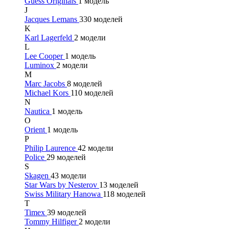
Guess Originals
1 модель
J
Jacques Lemans
330 моделей
K
Karl Lagerfeld
2 модели
L
Lee Cooper
1 модель
Luminox
2 модели
M
Marc Jacobs
8 моделей
Michael Kors
110 моделей
N
Nautica
1 модель
O
Orient
1 модель
P
Philip Laurence
42 модели
Police
29 моделей
S
Skagen
43 модели
Star Wars by Nesterov
13 моделей
Swiss Military Hanowa
118 моделей
T
Timex
39 моделей
Tommy Hilfiger
2 модели