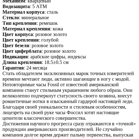
Механизм
: кварцевый
Водозащита
: 5 АТМ
Материал корпуса
: сталь
Стекло
: минеральное
Тип крепления
: ремешок
Материал крепления
: кожа
Цвет корпуса
: розовое золото
Цвет крепления
: голубой
Цвет безеля
: розовое золото
Цвет циферблата
: розовое золото
Индикация
: арабские цифры, индексы
Длина крепления
: 18.5±0.5 см
Гарантия
: 24 месяца
Стать обладателем эксклюзивных марок точных измерителей
времени мечтают люди, активно шагающие в ногу с модой.
Неповторимые часы Fossil от известной американской
компании станут стильным украшением любого образа. Они
великолепно подчеркнут статусность своего хозяина, внесут
романтичные нотки в изысканный гардероб настоящей леди.
Благодаря своей уникальности и стилевым особенностям,
лицезреть на своей руке часы Фоссил хотят настоящие
ценители классического совершенства.
Достижения научного прогресса сразу отражаются в «точной»
продукции американских производителей. Не случайно
компания долгое время держит пальму первенства, выпуская