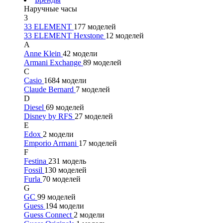
Наручные часы
3
33 ELEMENT
177 моделей
33 ELEMENT Hexstone
12 моделей
A
Anne Klein
42 модели
Armani Exchange
89 моделей
C
Casio
1684 модели
Claude Bernard
7 моделей
D
Diesel
69 моделей
Disney by RFS
27 моделей
E
Edox
2 модели
Emporio Armani
17 моделей
F
Festina
231 модель
Fossil
130 моделей
Furla
70 моделей
G
GC
99 моделей
Guess
194 модели
Guess Connect
2 модели