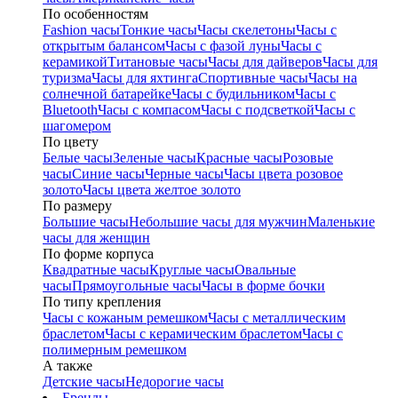
По особенностям
Fashion часы
Тонкие часы
Часы скелетоны
Часы с
открытым балансом
Часы с фазой луны
Часы с
керамикой
Титановые часы
Часы для дайверов
Часы для
туризма
Часы для яхтинга
Спортивные часы
Часы на
солнечной батарейке
Часы с будильником
Часы с
Bluetooth
Часы с компасом
Часы с подсветкой
Часы с
шагомером
По цвету
Белые часы
Зеленые часы
Красные часы
Розовые
часы
Синие часы
Черные часы
Часы цвета розовое
золото
Часы цвета желтое золото
По размеру
Большие часы
Небольшие часы для мужчин
Маленькие
часы для женщин
По форме корпуса
Квадратные часы
Круглые часы
Овальные
часы
Прямоугольные часы
Часы в форме бочки
По типу крепления
Часы с кожаным ремешком
Часы с металлическим
браслетом
Часы с керамическим браслетом
Часы с
полимерным ремешком
А также
Детские часы
Недорогие часы
Бренды