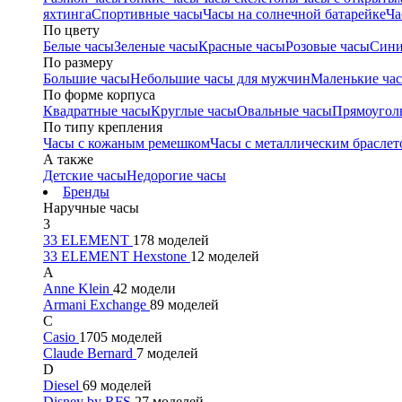
яхтинга
Спортивные часы
Часы на солнечной батарейке
Ча
По цвету
Белые часы
Зеленые часы
Красные часы
Розовые часы
Сини
По размеру
Большие часы
Небольшие часы для мужчин
Маленькие ча
По форме корпуса
Квадратные часы
Круглые часы
Овальные часы
Прямоугол
По типу крепления
Часы с кожаным ремешком
Часы с металлическим браслет
А также
Детские часы
Недорогие часы
Бренды
Наручные часы
3
33 ELEMENT
178 моделей
33 ELEMENT Hexstone
12 моделей
A
Anne Klein
42 модели
Armani Exchange
89 моделей
C
Casio
1705 моделей
Claude Bernard
7 моделей
D
Diesel
69 моделей
Disney by RFS
27 моделей