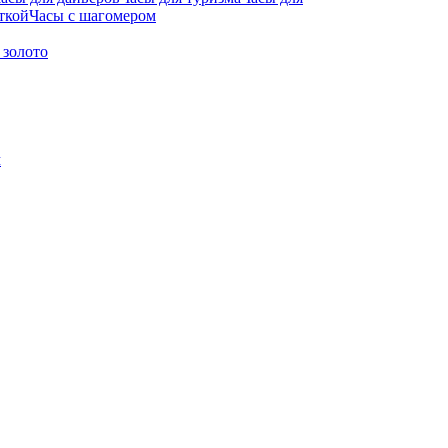
ткой
Часы с шагомером
 золото
м