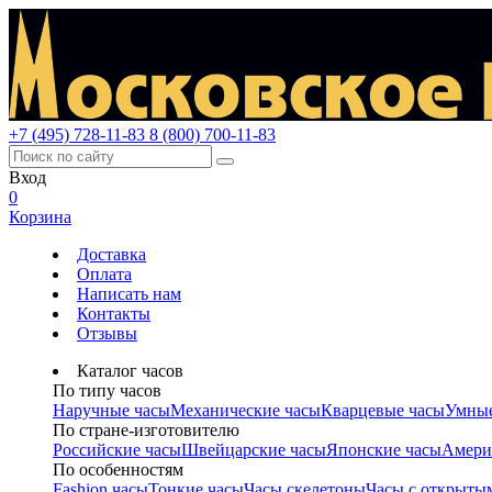
+7 (495) 728-11-83
8 (800) 700-11-83
Вход
0
Корзина
Доставка
Оплата
Написать нам
Контакты
Отзывы
Каталог часов
По типу часов
Наручные часы
Механические часы
Кварцевые часы
Умные
По стране-изготовителю
Российские часы
Швейцарские часы
Японские часы
Амери
По особенностям
Fashion часы
Тонкие часы
Часы скелетоны
Часы с открыты