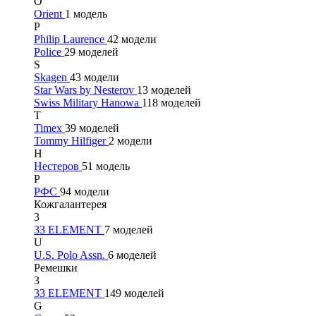
O
Orient
1 модель
P
Philip Laurence
42 модели
Police
29 моделей
S
Skagen
43 модели
Star Wars by Nesterov
13 моделей
Swiss Military Hanowa
118 моделей
T
Timex
39 моделей
Tommy Hilfiger
2 модели
Н
Нестеров
51 модель
Р
РФС
94 модели
Кожгалантерея
3
33 ELEMENT
7 моделей
U
U.S. Polo Assn.
6 моделей
Ремешки
3
33 ELEMENT
149 моделей
G