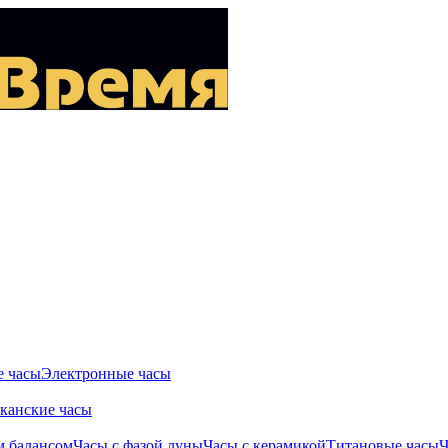
 часы
Электронные часы
канские часы
м балансом
Часы с фазой луны
Часы с керамикой
Титановые часы
Ч