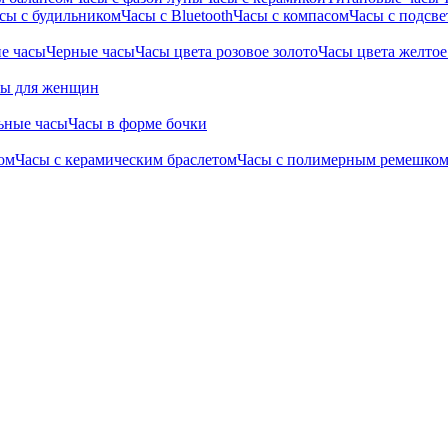
сы с будильником
Часы с Bluetooth
Часы с компасом
Часы с подсве
е часы
Черные часы
Часы цвета розовое золото
Часы цвета желтое
сы для женщин
ьные часы
Часы в форме бочки
ом
Часы с керамическим браслетом
Часы с полимерным ремешко