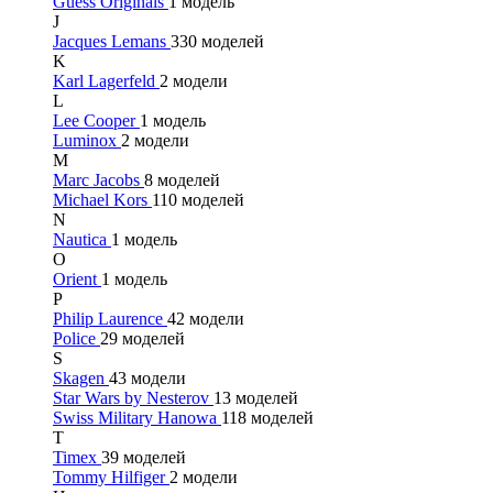
Guess Originals
1 модель
J
Jacques Lemans
330 моделей
K
Karl Lagerfeld
2 модели
L
Lee Cooper
1 модель
Luminox
2 модели
M
Marc Jacobs
8 моделей
Michael Kors
110 моделей
N
Nautica
1 модель
O
Orient
1 модель
P
Philip Laurence
42 модели
Police
29 моделей
S
Skagen
43 модели
Star Wars by Nesterov
13 моделей
Swiss Military Hanowa
118 моделей
T
Timex
39 моделей
Tommy Hilfiger
2 модели