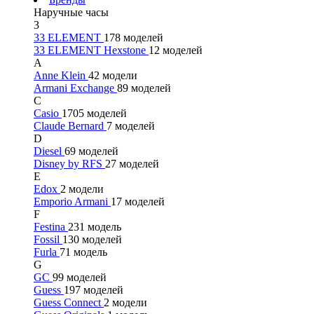
Наручные часы
3
33 ELEMENT
178 моделей
33 ELEMENT Hexstone
12 моделей
A
Anne Klein
42 модели
Armani Exchange
89 моделей
C
Casio
1705 моделей
Claude Bernard
7 моделей
D
Diesel
69 моделей
Disney by RFS
27 моделей
E
Edox
2 модели
Emporio Armani
17 моделей
F
Festina
231 модель
Fossil
130 моделей
Furla
71 модель
G
GC
99 моделей
Guess
197 моделей
Guess Connect
2 модели