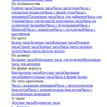
По особенностям
Fashion часы
Тонкие часы
Часы скелетоны
Часы с
открытым балансом
Часы с фазой луны
Часы с
керамикой
Титановые часы
Часы для дайверов
Часы для
туризма
Часы для яхтинга
Спортивные часы
Часы на
солнечной батарейке
Часы с будильником
Часы с
Bluetooth
Часы с компасом
Часы с подсветкой
Часы с
шагомером
По цвету
Белые часы
Зеленые часы
Красные часы
Розовые
часы
Синие часы
Черные часы
Часы цвета розовое
золото
Часы цвета желтое золото
По размеру
Большие часы
Небольшие часы для мужчин
Маленькие
часы для женщин
По форме корпуса
Квадратные часы
Круглые часы
Овальные
часы
Прямоугольные часы
Часы в форме бочки
По типу крепления
Часы с кожаным ремешком
Часы с металлическим
браслетом
Часы с керамическим браслетом
Часы с
полимерным ремешком
А также
Детские часы
Недорогие часы
Бренды