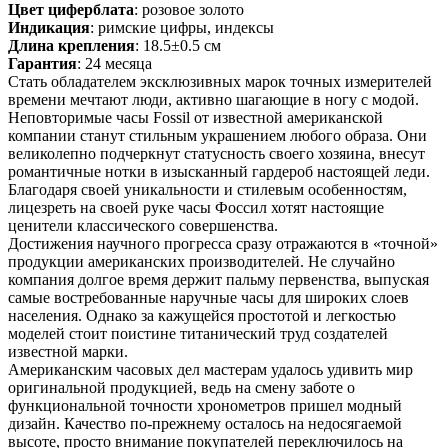
Цвет циферблата
: розовое золото
Индикация
: римские цифры, индексы
Длина крепления
: 18.5±0.5 см
Гарантия
: 24 месяца
Стать обладателем эксклюзивных марок точных измерителей
времени мечтают люди, активно шагающие в ногу с модой.
Неповторимые часы Fossil от известной американской
компании станут стильным украшением любого образа. Они
великолепно подчеркнут статусность своего хозяина, внесут
романтичные нотки в изысканный гардероб настоящей леди.
Благодаря своей уникальности и стилевым особенностям,
лицезреть на своей руке часы Фоссил хотят настоящие
ценители классического совершенства.
Достижения научного прогресса сразу отражаются в «точной»
продукции американских производителей. Не случайно
компания долгое время держит пальму первенства, выпуская
самые востребованные наручные часы для широких слоев
населения. Однако за кажущейся простотой и легкостью
моделей стоит поистине титанический труд создателей
известной марки.
Американским часовых дел мастерам удалось удивить мир
оригинальной продукцией, ведь на смену заботе о
функциональной точности хронометров пришел модный
дизайн. Качество по-прежнему осталось на недосягаемой
высоте, просто внимание покупателей переключилось на