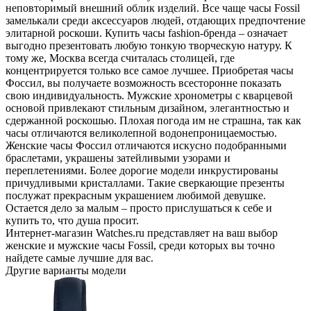
неповторимый внешний облик изделий. Все чаще часы Fossil
замелькали среди аксессуаров людей, отдающих предпочтение
элитарной роскоши. Купить часы fashion-бренда – означает
выгодно презентовать любую тонкую творческую натуру. К
тому же, Москва всегда считалась столицей, где
концентрируется только все самое лучшее. Приобретая часы
Фоссил, вы получаете возможность всесторонне показать
свою индивидуальность. Мужские хронометры с кварцевой
основой привлекают стильным дизайном, элегантностью и
сдержанной роскошью. Плохая погода им не страшна, так как
часы отличаются великолепной водонепроницаемостью.
Женские часы Фоссил отличаются искусно подобранными
браслетами, украшены затейливыми узорами и
переплетениями. Более дорогие модели инкрустированы
причудливыми кристаллами. Такие сверкающие презенты
послужат прекрасным украшением любимой девушке.
Остается дело за малым – просто прислушаться к себе и
купить то, что душа просит.
Интернет-магазин Watches.ru представляет на ваш выбор
женские и мужские часы Fossil, среди которых вы точно
найдете самые лучшие для вас.
Другие варианты модели