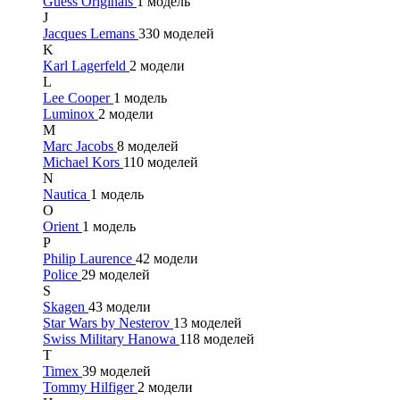
Guess Originals
1 модель
J
Jacques Lemans
330 моделей
K
Karl Lagerfeld
2 модели
L
Lee Cooper
1 модель
Luminox
2 модели
M
Marc Jacobs
8 моделей
Michael Kors
110 моделей
N
Nautica
1 модель
O
Orient
1 модель
P
Philip Laurence
42 модели
Police
29 моделей
S
Skagen
43 модели
Star Wars by Nesterov
13 моделей
Swiss Military Hanowa
118 моделей
T
Timex
39 моделей
Tommy Hilfiger
2 модели