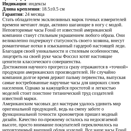
Индикация
: индексы
Длина крепления
: 18.5±0.5 см
Гарантия
: 24 месяца
Стать обладателем эксклюзивных марок точных измерителей
времени мечтают люди, активно шагающие в ногу с модой.
Неповторимые часы Fossil от известной американской
компании станут стильным украшением любого образа. Они
великолепно подчеркнут статусность своего хозяина, внесут
романтичные нотки в изысканный гардероб настоящей леди.
Благодаря своей уникальности и стилевым особенностям,
лицезреть на своей руке часы Фоссил хотят настоящие
ценители классического совершенства.
Достижения научного прогресса сразу отражаются в «точной»
продукции американских производителей. Не случайно
компания долгое время держит пальму первенства, выпуская
самые востребованные наручные часы для широких слоев
населения. Однако за кажущейся простотой и легкостью
моделей стоит поистине титанический труд создателей
известной марки.
Американским часовых дел мастерам удалось удивить мир
оригинальной продукцией, ведь на смену заботе о
функциональной точности хронометров пришел модный
дизайн. Качество по-прежнему осталось на недосягаемой
высоте, просто внимание покупателей переключилось на
неповторимый внешний облик изделий. Все чаще часы Fossil