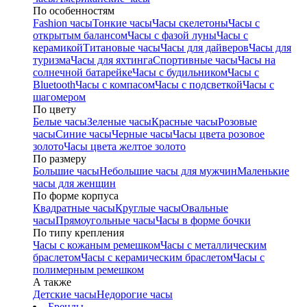
По особенностям
Fashion часы
Тонкие часы
Часы скелетоны
Часы с
открытым балансом
Часы с фазой луны
Часы с
керамикой
Титановые часы
Часы для дайверов
Часы для
туризма
Часы для яхтинга
Спортивные часы
Часы на
солнечной батарейке
Часы с будильником
Часы с
Bluetooth
Часы с компасом
Часы с подсветкой
Часы с
шагомером
По цвету
Белые часы
Зеленые часы
Красные часы
Розовые
часы
Синие часы
Черные часы
Часы цвета розовое
золото
Часы цвета желтое золото
По размеру
Большие часы
Небольшие часы для мужчин
Маленькие
часы для женщин
По форме корпуса
Квадратные часы
Круглые часы
Овальные
часы
Прямоугольные часы
Часы в форме бочки
По типу крепления
Часы с кожаным ремешком
Часы с металлическим
браслетом
Часы с керамическим браслетом
Часы с
полимерным ремешком
А также
Детские часы
Недорогие часы
Бренды