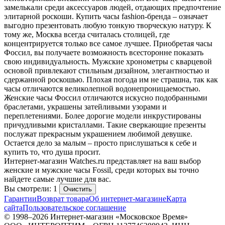
замелькали среди аксессуаров людей, отдающих предпочтение
элитарной роскоши. Купить часы fashion-бренда – означает
выгодно презентовать любую тонкую творческую натуру. К
тому же, Москва всегда считалась столицей, где
концентрируется только все самое лучшее. Приобретая часы
Фоссил, вы получаете возможность всесторонне показать
свою индивидуальность. Мужские хронометры с кварцевой
основой привлекают стильным дизайном, элегантностью и
сдержанной роскошью. Плохая погода им не страшна, так как
часы отличаются великолепной водонепроницаемостью.
Женские часы Фоссил отличаются искусно подобранными
браслетами, украшены затейливыми узорами и
переплетениями. Более дорогие модели инкрустированы
причудливыми кристаллами. Такие сверкающие презенты
послужат прекрасным украшением любимой девушке.
Остается дело за малым – просто прислушаться к себе и
купить то, что душа просит.
Интернет-магазин Watches.ru представляет на ваш выбор
женские и мужские часы Fossil, среди которых вы точно
найдете самые лучшие для вас.
Вы смотрели: 1
Очистить
Гарантии
Возврат товара
Об интернет-магазине
Карта
сайта
Пользовательское соглашение
© 1998–2026 Интернет-магазин «Московское Время»