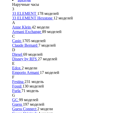
Наручные часы
3
33 ELEMENT
178 моделей
33 ELEMENT Hexstone
12 моделей
A
Anne Klein
42 модели
Armani Exchange
89 моделей
C
Casio
1705 моделей
Claude Bernard
7 моделей
D
Diesel
69 моделей
Disney by RFS
27 моделей
E
Edox
2 модели
Emporio Armani
17 моделей
F
Festina
231 модель
Fossil
130 моделей
Furla
71 модель
G
GC
99 моделей
Guess
197 моделей
Guess Connect
2 модели