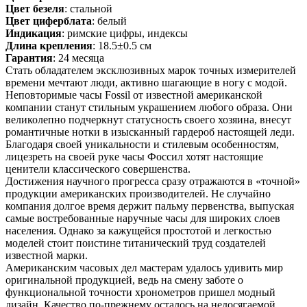
Цвет безеля
: стальной
Цвет циферблата
: белый
Индикация
: римские цифры, индексы
Длина крепления
: 18.5±0.5 см
Гарантия
: 24 месяца
Стать обладателем эксклюзивных марок точных измерителей
времени мечтают люди, активно шагающие в ногу с модой.
Неповторимые часы Fossil от известной американской
компании станут стильным украшением любого образа. Они
великолепно подчеркнут статусность своего хозяина, внесут
романтичные нотки в изысканный гардероб настоящей леди.
Благодаря своей уникальности и стилевым особенностям,
лицезреть на своей руке часы Фоссил хотят настоящие
ценители классического совершенства.
Достижения научного прогресса сразу отражаются в «точной»
продукции американских производителей. Не случайно
компания долгое время держит пальму первенства, выпуская
самые востребованные наручные часы для широких слоев
населения. Однако за кажущейся простотой и легкостью
моделей стоит поистине титанический труд создателей
известной марки.
Американским часовых дел мастерам удалось удивить мир
оригинальной продукцией, ведь на смену заботе о
функциональной точности хронометров пришел модный
дизайн. Качество по-прежнему осталось на недосягаемой