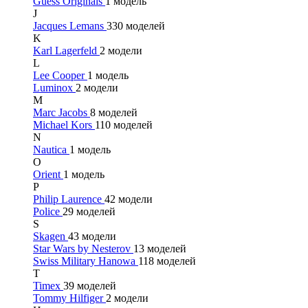
Guess Originals
1 модель
J
Jacques Lemans
330 моделей
K
Karl Lagerfeld
2 модели
L
Lee Cooper
1 модель
Luminox
2 модели
M
Marc Jacobs
8 моделей
Michael Kors
110 моделей
N
Nautica
1 модель
O
Orient
1 модель
P
Philip Laurence
42 модели
Police
29 моделей
S
Skagen
43 модели
Star Wars by Nesterov
13 моделей
Swiss Military Hanowa
118 моделей
T
Timex
39 моделей
Tommy Hilfiger
2 модели