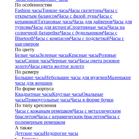
По особенностям
Fashion часы
Тонкие часы
Часы скелетоны
Часы с
открытым балансом
Часы с фазой луны
Часы с
керамикой
Титановые часы
Часы для дайверов
Часы для
туризма
Часы для яхтинга
Спортивные часы
Часы на
солнечной батарейке
Часы с будильником
Часы с
Bluetooth
Часы с компасом
Часы с подсветкой
Часы с
шагомером
По цвету
Белые часы
Зеленые часы
Красные часы
Розовые
часы
Синие часы
Черные часы
Часы цвета розовое
золото
Часы цвета желтое золото
По размеру
Большие часы
Небольшие часы для мужчин
Маленькие
часы для женщин
По форме корпуса
Квадратные часы
Круглые часы
Овальные
часы
Прямоугольные часы
Часы в форме бочки
По типу крепления
Часы с кожаным ремешком
Часы с металлическим
браслетом
Часы с керамическим браслетом
Часы с
полимерным ремешком
А также
Детские часы
Недорогие часы
Бренды