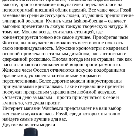
высоте, просто внимание покупателей переключилось на
неповторимый внешний облик изделий. Все чаще часы Fossil
замелькали среди аксессуаров людей, отдающих предпочтение
элитарной роскоши. Купить часы fashion-бренда – означает
выгодно презентовать любую тонкую творческую натуру. К
тому же, Москва всегда считалась столицей, где
концентрируется только все самое лучшее. Приобретая часы
Фоссил, вы получаете возможность всесторонне показать
свою индивидуальность. Мужские хронометры с кварцевой
основой привлекают стильным дизайном, элегантностью и
сдержанной роскошью. Плохая погода им не страшна, так как
часы отличаются великолепной водонепроницаемостью.
Женские часы Фоссил отличаются искусно подобранными
браслетами, украшены затейливыми узорами и
переплетениями. Более дорогие модели инкрустированы
причудливыми кристаллами. Такие сверкающие презенты
послужат прекрасным украшением любимой девушке.
Остается дело за малым – просто прислушаться к себе и
купить то, что душа просит.
Интернет-магазин Watches.ru представляет на ваш выбор
женские и мужские часы Fossil, среди которых вы точно
найдете самые лучшие для вас.
Другие варианты модели