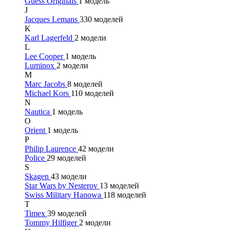
Guess Originals
1 модель
J
Jacques Lemans
330 моделей
K
Karl Lagerfeld
2 модели
L
Lee Cooper
1 модель
Luminox
2 модели
M
Marc Jacobs
8 моделей
Michael Kors
110 моделей
N
Nautica
1 модель
O
Orient
1 модель
P
Philip Laurence
42 модели
Police
29 моделей
S
Skagen
43 модели
Star Wars by Nesterov
13 моделей
Swiss Military Hanowa
118 моделей
T
Timex
39 моделей
Tommy Hilfiger
2 модели