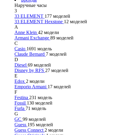
Наручные часы
3
33 ELEMENT
177 моделей
33 ELEMENT Hexstone
12 моделей
A
Anne Klein
42 модели
Armani Exchange
89 моделей
C
Casio
1691 модель
Claude Bernard
7 моделей
D
Diesel
69 моделей
Disney by RFS
27 моделей
E
Edox
2 модели
Emporio Armani
17 моделей
F
Festina
231 модель
Fossil
130 моделей
Furla
71 модель
G
GC
99 моделей
Guess
195 моделей
Guess Connect
2 модели