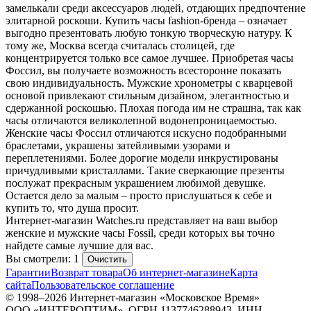
замелькали среди аксессуаров людей, отдающих предпочтение
элитарной роскоши. Купить часы fashion-бренда – означает
выгодно презентовать любую тонкую творческую натуру. К
тому же, Москва всегда считалась столицей, где
концентрируется только все самое лучшее. Приобретая часы
Фоссил, вы получаете возможность всесторонне показать
свою индивидуальность. Мужские хронометры с кварцевой
основой привлекают стильным дизайном, элегантностью и
сдержанной роскошью. Плохая погода им не страшна, так как
часы отличаются великолепной водонепроницаемостью.
Женские часы Фоссил отличаются искусно подобранными
браслетами, украшены затейливыми узорами и
переплетениями. Более дорогие модели инкрустированы
причудливыми кристаллами. Такие сверкающие презенты
послужат прекрасным украшением любимой девушке.
Остается дело за малым – просто прислушаться к себе и
купить то, что душа просит.
Интернет-магазин Watches.ru представляет на ваш выбор
женские и мужские часы Fossil, среди которых вы точно
найдете самые лучшие для вас.
Вы смотрели: 1
Очистить
Гарантии
Возврат товара
Об интернет-магазине
Карта
сайта
Пользовательское соглашение
© 1998–2026 Интернет-магазин «Московское Время»
ООО «ИНТЕРОПТИМ», ОГРН 1137746288943, ИНН