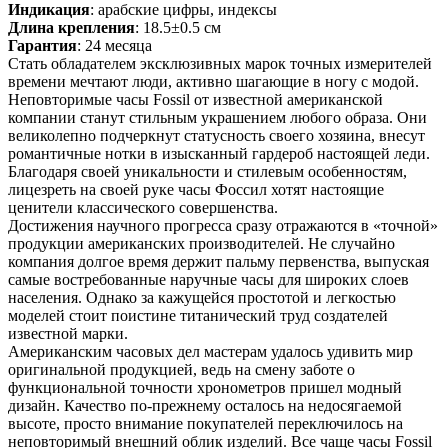
Индикация
: арабские цифры, индексы
Длина крепления
: 18.5±0.5 см
Гарантия
: 24 месяца
Стать обладателем эксклюзивных марок точных измерителей
времени мечтают люди, активно шагающие в ногу с модой.
Неповторимые часы Fossil от известной американской
компании станут стильным украшением любого образа. Они
великолепно подчеркнут статусность своего хозяина, внесут
романтичные нотки в изысканный гардероб настоящей леди.
Благодаря своей уникальности и стилевым особенностям,
лицезреть на своей руке часы Фоссил хотят настоящие
ценители классического совершенства.
Достижения научного прогресса сразу отражаются в «точной»
продукции американских производителей. Не случайно
компания долгое время держит пальму первенства, выпуская
самые востребованные наручные часы для широких слоев
населения. Однако за кажущейся простотой и легкостью
моделей стоит поистине титанический труд создателей
известной марки.
Американским часовых дел мастерам удалось удивить мир
оригинальной продукцией, ведь на смену заботе о
функциональной точности хронометров пришел модный
дизайн. Качество по-прежнему осталось на недосягаемой
высоте, просто внимание покупателей переключилось на
неповторимый внешний облик изделий. Все чаще часы Fossil