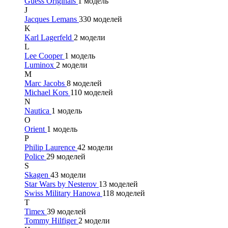
Guess Originals
1 модель
J
Jacques Lemans
330 моделей
K
Karl Lagerfeld
2 модели
L
Lee Cooper
1 модель
Luminox
2 модели
M
Marc Jacobs
8 моделей
Michael Kors
110 моделей
N
Nautica
1 модель
O
Orient
1 модель
P
Philip Laurence
42 модели
Police
29 моделей
S
Skagen
43 модели
Star Wars by Nesterov
13 моделей
Swiss Military Hanowa
118 моделей
T
Timex
39 моделей
Tommy Hilfiger
2 модели