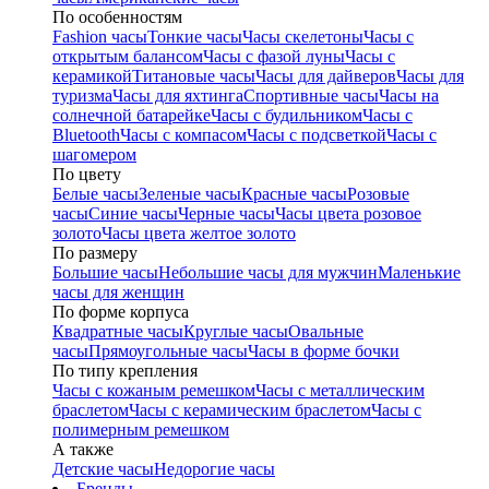
По особенностям
Fashion часы
Тонкие часы
Часы скелетоны
Часы с
открытым балансом
Часы с фазой луны
Часы с
керамикой
Титановые часы
Часы для дайверов
Часы для
туризма
Часы для яхтинга
Спортивные часы
Часы на
солнечной батарейке
Часы с будильником
Часы с
Bluetooth
Часы с компасом
Часы с подсветкой
Часы с
шагомером
По цвету
Белые часы
Зеленые часы
Красные часы
Розовые
часы
Синие часы
Черные часы
Часы цвета розовое
золото
Часы цвета желтое золото
По размеру
Большие часы
Небольшие часы для мужчин
Маленькие
часы для женщин
По форме корпуса
Квадратные часы
Круглые часы
Овальные
часы
Прямоугольные часы
Часы в форме бочки
По типу крепления
Часы с кожаным ремешком
Часы с металлическим
браслетом
Часы с керамическим браслетом
Часы с
полимерным ремешком
А также
Детские часы
Недорогие часы
Бренды