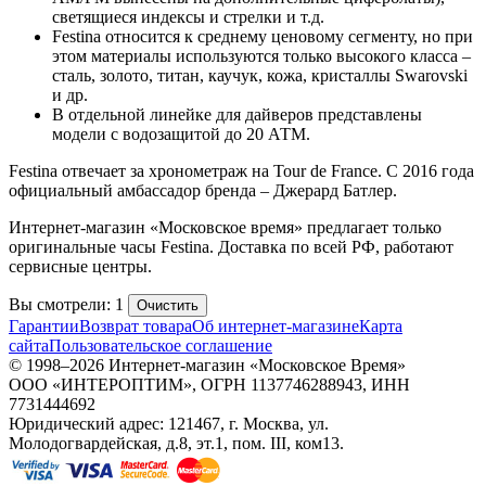
светящиеся индексы и стрелки и т.д.
Festina относится к среднему ценовому сегменту, но при
этом материалы используются только высокого класса –
сталь, золото, титан, каучук, кожа, кристаллы Swarovski
и др.
В отдельной линейке для дайверов представлены
модели с водозащитой до 20 АТМ.
Festina отвечает за хронометраж на Tour de France. С 2016 года
официальный амбассадор бренда – Джерард Батлер.
Интернет-магазин «Московское время» предлагает только
оригинальные часы Festina. Доставка по всей РФ, работают
сервисные центры.
Вы смотрели: 1
Очистить
Гарантии
Возврат товара
Об интернет-магазине
Карта
сайта
Пользовательское соглашение
© 1998–2026 Интернет-магазин «Московское Время»
ООО «ИНТЕРОПТИМ», ОГРН 1137746288943, ИНН
7731444692
Юридический адрес: 121467, г. Москва, ул.
Молодогвардейская, д.8, эт.1, пом. III, ком13.