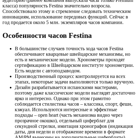
аудиторию (раннее компания выпускала часы только Premium
класса) популярность Festina значительно возросла.
Способствовало этому и стремление следовать техническим
инновациям, использование передовых функций. Сейчас в
год продается около 5 млн. экземпляров часов компании.
Особенности часов Festina
В большинстве случаев точность хода часов Festina
обеспечивают кварцевые швейцарские механизмы, но
есть и механические модели. Хронометры проходят
сертификацию в Швейцарском институте хронометрии.
Есть модели с автоподзаводом.
Производственный процесс контролируется на всех
этапах, некоторые задачи выполняются только вручную.
Дизайн разрабатывается испанскими мастерами,
поэтому даже классические модели выглядят достаточно
ярко и интересно. Однако при этом грамотно
соблюдается стилистика часов – классика, спорт, фешн,
кэжуал. Используются интересные и эффектные
подходы – open heart (часть механизма видно через
прозрачное окошко), отдельный циферблат для
секундной стрелки, имитация хронографов (индикация
даты, дня недели и отображение времени в формате
AM/PM вынесены на дополнительные циферблаты),