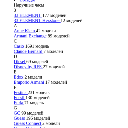
Наручные часы
3
33 ELEMENT
177 моделей
33 ELEMENT Hexstone
12 моделей
A
Anne Klein
42 модели
Armani Exchange
89 моделей
C
Casio
1691 модель
Claude Bernard
7 моделей
D
Diesel
69 моделей
Disney by RFS
27 моделей
E
Edox
2 модели
Emporio Armani
17 моделей
F
Festina
231 модель
Fossil
130 моделей
Furla
71 модель
G
GC
99 моделей
Guess
195 моделей
Guess Connect
2 модели