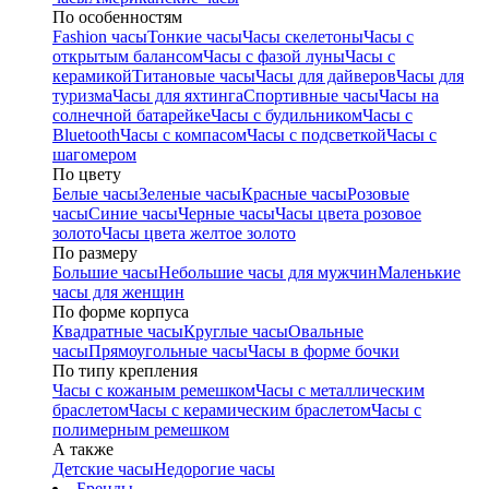
По особенностям
Fashion часы
Тонкие часы
Часы скелетоны
Часы с
открытым балансом
Часы с фазой луны
Часы с
керамикой
Титановые часы
Часы для дайверов
Часы для
туризма
Часы для яхтинга
Спортивные часы
Часы на
солнечной батарейке
Часы с будильником
Часы с
Bluetooth
Часы с компасом
Часы с подсветкой
Часы с
шагомером
По цвету
Белые часы
Зеленые часы
Красные часы
Розовые
часы
Синие часы
Черные часы
Часы цвета розовое
золото
Часы цвета желтое золото
По размеру
Большие часы
Небольшие часы для мужчин
Маленькие
часы для женщин
По форме корпуса
Квадратные часы
Круглые часы
Овальные
часы
Прямоугольные часы
Часы в форме бочки
По типу крепления
Часы с кожаным ремешком
Часы с металлическим
браслетом
Часы с керамическим браслетом
Часы с
полимерным ремешком
А также
Детские часы
Недорогие часы
Бренды