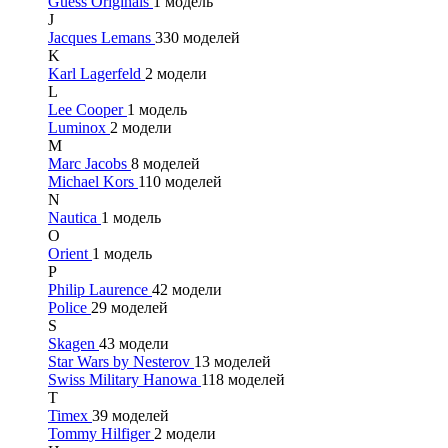
Guess Originals
1 модель
J
Jacques Lemans
330 моделей
K
Karl Lagerfeld
2 модели
L
Lee Cooper
1 модель
Luminox
2 модели
M
Marc Jacobs
8 моделей
Michael Kors
110 моделей
N
Nautica
1 модель
O
Orient
1 модель
P
Philip Laurence
42 модели
Police
29 моделей
S
Skagen
43 модели
Star Wars by Nesterov
13 моделей
Swiss Military Hanowa
118 моделей
T
Timex
39 моделей
Tommy Hilfiger
2 модели