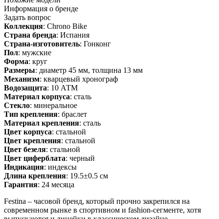
Информация о бренде
Задать вопрос
Коллекция
: Chrono Bike
Страна бренда
: Испания
Страна-изготовитель
: Гонконг
Пол
: мужские
Форма
: круг
Размеры
: диаметр 45 мм, толщина 13 мм
Механизм
: кварцевый хронограф
Водозащита
: 10 АТМ
Материал корпуса
: сталь
Стекло
: минеральное
Тип крепления
: браслет
Материал крепления
: сталь
Цвет корпуса
: стальной
Цвет крепления
: стальной
Цвет безеля
: стальной
Цвет циферблата
: черный
Индикация
: индексы
Длина крепления
: 19.5±0.5 см
Гарантия
: 24 месяца
Festina – часовой бренд, который прочно закрепился на
современном рынке в спортивном и fashion-сегменте, хотя
выпускаются и линейки в классическом дизайне.