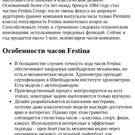
Основанный более ста лет назад, бренд в 1984 году стал
частью Festina Group: после смены фокуса на широкую
аудиторию (раннее компания выпускала часы только Premium
класса) популярность Festina значительно возросла.
Способствовало этому и стремление следовать техническим
инновациям, использование передовых функций. Сейчас в
год продается около 5 млн. экземпляров часов компании.
Особенности часов Festina
В большинстве случаев точность хода часов Festina
обеспечивают кварцевые швейцарские механизмы, но
есть и механические модели. Хронометры проходят
сертификацию в Швейцарском институте хронометрии.
Есть модели с автоподзаводом.
Производственный процесс контролируется на всех
этапах, некоторые задачи выполняются только вручную.
Дизайн разрабатывается испанскими мастерами,
поэтому даже классические модели выглядят достаточно
ярко и интересно. Однако при этом грамотно
соблюдается стилистика часов – классика, спорт, фешн,
кэжуал. Используются интересные и эффектные
подходы – open heart (часть механизма видно через
прозрачное окошко), отдельный циферблат для