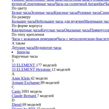
яхтинга
Спортивные часы
Часы на солнечной батарейке
Ча
По цвету
Белые часы
Зеленые часы
Красные часы
Розовые часы
Сини
По размеру
Большие часы
Небольшие часы для мужчин
Маленькие ча
По форме корпуса
Квадратные часы
Круглые часы
Овальные часы
Прямоугол
По типу крепления
Часы с кожаным ремешком
Часы с металлическим браслет
А также
Детские часы
Недорогие часы
Бренды
Наручные часы
3
33 ELEMENT
177 моделей
33 ELEMENT Hexstone
12 моделей
A
Anne Klein
42 модели
Armani Exchange
89 моделей
C
Casio
1691 модель
Claude Bernard
7 моделей
D
Diesel
69 моделей
Disney by RFS
27 моделей