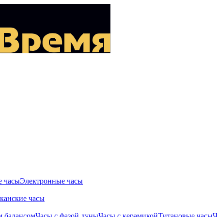
 часы
Электронные часы
канские часы
м балансом
Часы с фазой луны
Часы с керамикой
Титановые часы
Ч