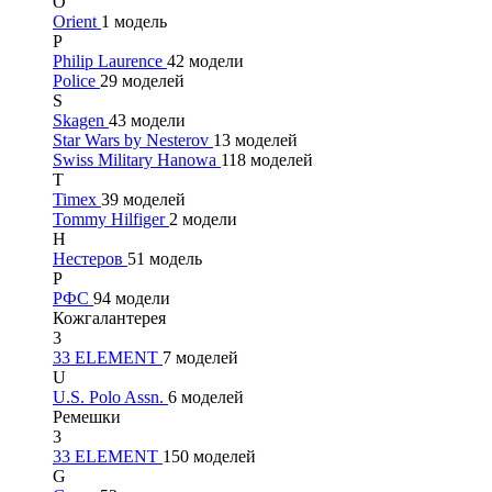
O
Orient
1 модель
P
Philip Laurence
42 модели
Police
29 моделей
S
Skagen
43 модели
Star Wars by Nesterov
13 моделей
Swiss Military Hanowa
118 моделей
T
Timex
39 моделей
Tommy Hilfiger
2 модели
Н
Нестеров
51 модель
Р
РФС
94 модели
Кожгалантерея
3
33 ELEMENT
7 моделей
U
U.S. Polo Assn.
6 моделей
Ремешки
3
33 ELEMENT
150 моделей
G