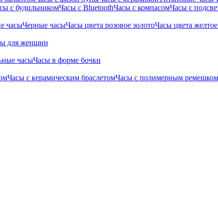
сы с будильником
Часы с Bluetooth
Часы с компасом
Часы с подсве
е часы
Черные часы
Часы цвета розовое золото
Часы цвета желтое
сы для женщин
ьные часы
Часы в форме бочки
ом
Часы с керамическим браслетом
Часы с полимерным ремешко