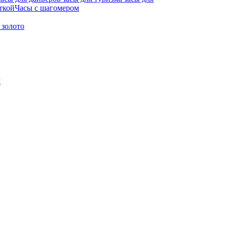
ткой
Часы с шагомером
 золото
м