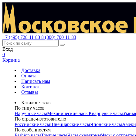
+7 (495) 728-11-83
8 (800) 700-11-83
Вход
0
Корзина
Доставка
Оплата
Написать нам
Контакты
Отзывы
Каталог часов
По типу часов
Наручные часы
Механические часы
Кварцевые часы
Умные
По стране-изготовителю
Российские часы
Швейцарские часы
Японские часы
Амери
По особенностям
Fashion часы
Тонкие часы
Часы скелетоны
Часы с открыты