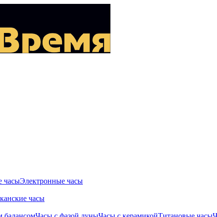
 часы
Электронные часы
канские часы
м балансом
Часы с фазой луны
Часы с керамикой
Титановые часы
Ч