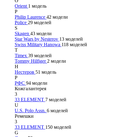
O
Orient
1 модель
P
Philip Laurence
42 модели
Police
29 моделей
S
Skagen
43 модели
Star Wars by Nesterov
13 моделей
Swiss Military Hanowa
118 моделей
T
Timex
39 моделей
Tommy Hilfiger
2 модели
Н
Нестеров
51 модель
Р
РФС
94 модели
Кожгалантерея
3
33 ELEMENT
7 моделей
U
U.S. Polo Assn.
6 моделей
Ремешки
3
33 ELEMENT
150 моделей
G