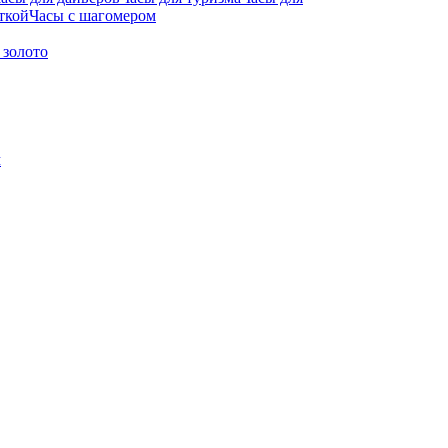
ткой
Часы с шагомером
 золото
м