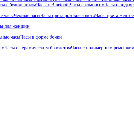
сы с будильником
Часы с Bluetooth
Часы с компасом
Часы с подсве
е часы
Черные часы
Часы цвета розовое золото
Часы цвета желтое
сы для женщин
ьные часы
Часы в форме бочки
ом
Часы с керамическим браслетом
Часы с полимерным ремешко