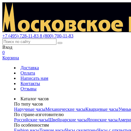
+7 (495) 728-11-83
8 (800) 700-11-83
Вход
0
Корзина
Доставка
Оплата
Написать нам
Контакты
Отзывы
Каталог часов
По типу часов
Наручные часы
Механические часы
Кварцевые часы
Умные
По стране-изготовителю
Российские часы
Швейцарские часы
Японские часы
Амери
По особенностям
Fashion часы
Тонкие часы
Часы скелетоны
Часы с открыты