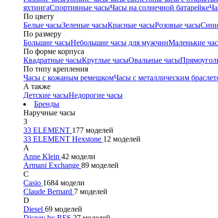
яхтинга
Спортивные часы
Часы на солнечной батарейке
Ча
По цвету
Белые часы
Зеленые часы
Красные часы
Розовые часы
Сини
По размеру
Большие часы
Небольшие часы для мужчин
Маленькие ча
По форме корпуса
Квадратные часы
Круглые часы
Овальные часы
Прямоугол
По типу крепления
Часы с кожаным ремешком
Часы с металлическим браслет
А также
Детские часы
Недорогие часы
Бренды
Наручные часы
3
33 ELEMENT
177 моделей
33 ELEMENT Hexstone
12 моделей
A
Anne Klein
42 модели
Armani Exchange
89 моделей
C
Casio
1684 модели
Claude Bernard
7 моделей
D
Diesel
69 моделей
Disney by RFS
27 моделей