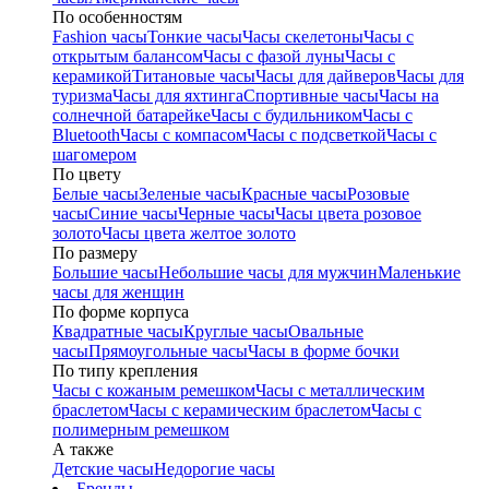
По особенностям
Fashion часы
Тонкие часы
Часы скелетоны
Часы с
открытым балансом
Часы с фазой луны
Часы с
керамикой
Титановые часы
Часы для дайверов
Часы для
туризма
Часы для яхтинга
Спортивные часы
Часы на
солнечной батарейке
Часы с будильником
Часы с
Bluetooth
Часы с компасом
Часы с подсветкой
Часы с
шагомером
По цвету
Белые часы
Зеленые часы
Красные часы
Розовые
часы
Синие часы
Черные часы
Часы цвета розовое
золото
Часы цвета желтое золото
По размеру
Большие часы
Небольшие часы для мужчин
Маленькие
часы для женщин
По форме корпуса
Квадратные часы
Круглые часы
Овальные
часы
Прямоугольные часы
Часы в форме бочки
По типу крепления
Часы с кожаным ремешком
Часы с металлическим
браслетом
Часы с керамическим браслетом
Часы с
полимерным ремешком
А также
Детские часы
Недорогие часы
Бренды