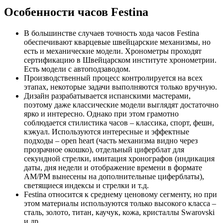
Особенности часов Festina
В большинстве случаев точность хода часов Festina
обеспечивают кварцевые швейцарские механизмы, но
есть и механические модели. Хронометры проходят
сертификацию в Швейцарском институте хронометрии.
Есть модели с автоподзаводом.
Производственный процесс контролируется на всех
этапах, некоторые задачи выполняются только вручную.
Дизайн разрабатывается испанскими мастерами,
поэтому даже классические модели выглядят достаточно
ярко и интересно. Однако при этом грамотно
соблюдается стилистика часов – классика, спорт, фешн,
кэжуал. Используются интересные и эффектные
подходы – open heart (часть механизма видно через
прозрачное окошко), отдельный циферблат для
секундной стрелки, имитация хронографов (индикация
даты, дня недели и отображение времени в формате
AM/PM вынесены на дополнительные циферблаты),
светящиеся индексы и стрелки и т.д.
Festina относится к среднему ценовому сегменту, но при
этом материалы используются только высокого класса –
сталь, золото, титан, каучук, кожа, кристаллы Swarovski
и др.