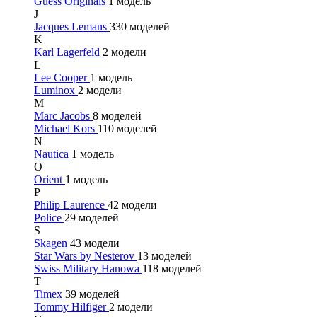
Guess Originals
1 модель
J
Jacques Lemans
330 моделей
K
Karl Lagerfeld
2 модели
L
Lee Cooper
1 модель
Luminox
2 модели
M
Marc Jacobs
8 моделей
Michael Kors
110 моделей
N
Nautica
1 модель
O
Orient
1 модель
P
Philip Laurence
42 модели
Police
29 моделей
S
Skagen
43 модели
Star Wars by Nesterov
13 моделей
Swiss Military Hanowa
118 моделей
T
Timex
39 моделей
Tommy Hilfiger
2 модели