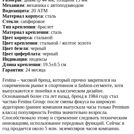
Механизм
: механика с автоподзаводом
Водозащита
: 20 АТМ
Материал корпуса
: сталь
Стекло
: сапфировое
Тип крепления
: браслет
Материал крепления
: сталь
Цвет корпуса
: стальной
Цвет крепления
: стальной / желтое золото
Цвет безеля
: черный
Цвет циферблата
: черный
Индикация
: индексы
Длина крепления
: 19.5±0.5 см
Гарантия
: 24 месяца
Festina – часовой бренд, который прочно закрепился на
современном рынке в спортивном и fashion-сегменте, хотя
выпускаются и линейки в классическом дизайне.
Основанный более ста лет назад, бренд в 1984 году стал
частью Festina Group: после смены фокуса на широкую
аудиторию (раннее компания выпускала часы только Premium
класса) популярность Festina значительно возросла.
Способствовало этому и стремление следовать техническим
инновациям, использование передовых функций. Сейчас в
год продается около 5 млн. экземпляров часов компании.