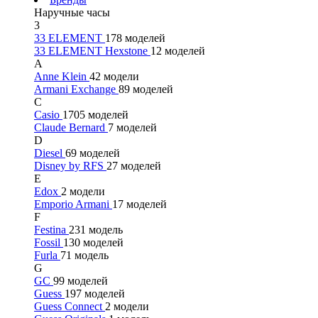
Наручные часы
3
33 ELEMENT
178 моделей
33 ELEMENT Hexstone
12 моделей
A
Anne Klein
42 модели
Armani Exchange
89 моделей
C
Casio
1705 моделей
Claude Bernard
7 моделей
D
Diesel
69 моделей
Disney by RFS
27 моделей
E
Edox
2 модели
Emporio Armani
17 моделей
F
Festina
231 модель
Fossil
130 моделей
Furla
71 модель
G
GC
99 моделей
Guess
197 моделей
Guess Connect
2 модели