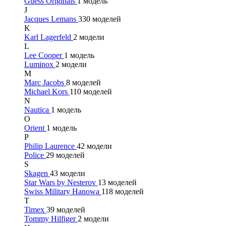
Guess Originals
1 модель
J
Jacques Lemans
330 моделей
K
Karl Lagerfeld
2 модели
L
Lee Cooper
1 модель
Luminox
2 модели
M
Marc Jacobs
8 моделей
Michael Kors
110 моделей
N
Nautica
1 модель
O
Orient
1 модель
P
Philip Laurence
42 модели
Police
29 моделей
S
Skagen
43 модели
Star Wars by Nesterov
13 моделей
Swiss Military Hanowa
118 моделей
T
Timex
39 моделей
Tommy Hilfiger
2 модели