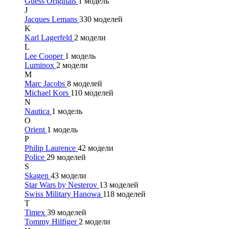
Guess Originals
1 модель
J
Jacques Lemans
330 моделей
K
Karl Lagerfeld
2 модели
L
Lee Cooper
1 модель
Luminox
2 модели
M
Marc Jacobs
8 моделей
Michael Kors
110 моделей
N
Nautica
1 модель
O
Orient
1 модель
P
Philip Laurence
42 модели
Police
29 моделей
S
Skagen
43 модели
Star Wars by Nesterov
13 моделей
Swiss Military Hanowa
118 моделей
T
Timex
39 моделей
Tommy Hilfiger
2 модели