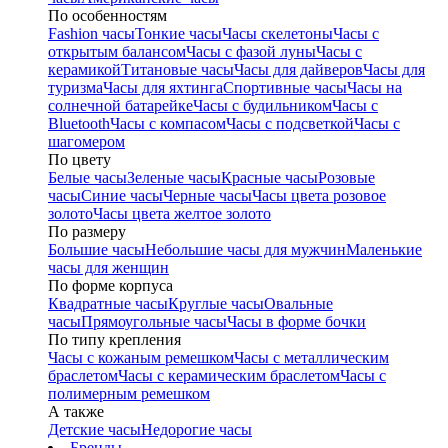
По особенностям
Fashion часы
Тонкие часы
Часы скелетоны
Часы с
открытым балансом
Часы с фазой луны
Часы с
керамикой
Титановые часы
Часы для дайверов
Часы для
туризма
Часы для яхтинга
Спортивные часы
Часы на
солнечной батарейке
Часы с будильником
Часы с
Bluetooth
Часы с компасом
Часы с подсветкой
Часы с
шагомером
По цвету
Белые часы
Зеленые часы
Красные часы
Розовые
часы
Синие часы
Черные часы
Часы цвета розовое
золото
Часы цвета желтое золото
По размеру
Большие часы
Небольшие часы для мужчин
Маленькие
часы для женщин
По форме корпуса
Квадратные часы
Круглые часы
Овальные
часы
Прямоугольные часы
Часы в форме бочки
По типу крепления
Часы с кожаным ремешком
Часы с металлическим
браслетом
Часы с керамическим браслетом
Часы с
полимерным ремешком
А также
Детские часы
Недорогие часы
Бренды