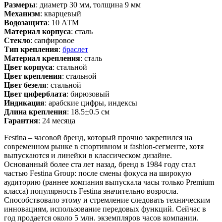
Размеры
: диаметр 30 мм, толщина 9 мм
Механизм
: кварцевый
Водозащита
: 10 АТМ
Материал корпуса
: сталь
Стекло
: сапфировое
Тип крепления
:
браслет
Материал крепления
: сталь
Цвет корпуса
: стальной
Цвет крепления
: стальной
Цвет безеля
: стальной
Цвет циферблата
: бирюзовый
Индикация
: арабские цифры, индексы
Длина крепления
: 18.5±0.5 см
Гарантия
: 24 месяца
Festina – часовой бренд, который прочно закрепился на
современном рынке в спортивном и fashion-сегменте, хотя
выпускаются и линейки в классическом дизайне.
Основанный более ста лет назад, бренд в 1984 году стал
частью Festina Group: после смены фокуса на широкую
аудиторию (раннее компания выпускала часы только Premium
класса) популярность Festina значительно возросла.
Способствовало этому и стремление следовать техническим
инновациям, использование передовых функций. Сейчас в
год продается около 5 млн. экземпляров часов компании.