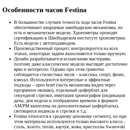
Особенности часов Festina
В большинстве случаев точность хода часов Festina
обеспечивают кварцевые швейцарские механизмы, но
есть и механические модели. Хронометры проходят
сертификацию в Швейцарском институте хронометрии.
Есть модели с автоподзаводом.
Производственный процесс контролируется на всех
этапах, некоторые задачи выполняются только вручную.
Дизайн разрабатывается испанскими мастерами,
поэтому даже классические модели выглядят достаточно
ярко и интересно. Однако при этом грамотно
соблюдается стилистика часов – классика, спорт, фешн,
кэжуал. Используются интересные и эффектные
подходы – open heart (часть механизма видно через
прозрачное окошко), отдельный циферблат для
секундной стрелки, имитация хронографов (индикация
даты, дня недели и отображение времени в формате
AM/PM вынесены на дополнительные циферблаты),
светящиеся индексы и стрелки и т.д.
Festina относится к среднему ценовому сегменту, но при
этом материалы используются только высокого класса –
сталь, золото, титан, каучук, кожа, кристаллы Swarovski