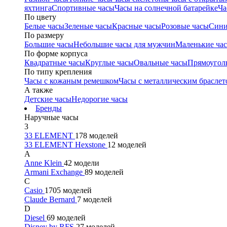
яхтинга
Спортивные часы
Часы на солнечной батарейке
Ча
По цвету
Белые часы
Зеленые часы
Красные часы
Розовые часы
Сини
По размеру
Большие часы
Небольшие часы для мужчин
Маленькие ча
По форме корпуса
Квадратные часы
Круглые часы
Овальные часы
Прямоугол
По типу крепления
Часы с кожаным ремешком
Часы с металлическим браслет
А также
Детские часы
Недорогие часы
Бренды
Наручные часы
3
33 ELEMENT
178 моделей
33 ELEMENT Hexstone
12 моделей
A
Anne Klein
42 модели
Armani Exchange
89 моделей
C
Casio
1705 моделей
Claude Bernard
7 моделей
D
Diesel
69 моделей
Disney by RFS
27 моделей