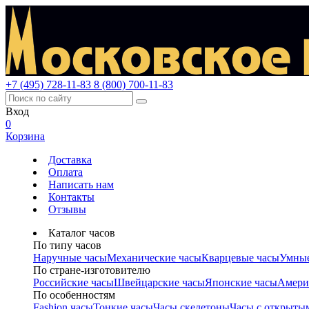
+7 (495) 728-11-83
8 (800) 700-11-83
Вход
0
Корзина
Доставка
Оплата
Написать нам
Контакты
Отзывы
Каталог часов
По типу часов
Наручные часы
Механические часы
Кварцевые часы
Умные
По стране-изготовителю
Российские часы
Швейцарские часы
Японские часы
Амери
По особенностям
Fashion часы
Тонкие часы
Часы скелетоны
Часы с открыты