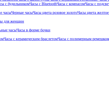
сы с будильником
Часы с Bluetooth
Часы с компасом
Часы с подсве
е часы
Черные часы
Часы цвета розовое золото
Часы цвета желтое
сы для женщин
ьные часы
Часы в форме бочки
ом
Часы с керамическим браслетом
Часы с полимерным ремешко