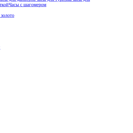
ткой
Часы с шагомером
 золото
м