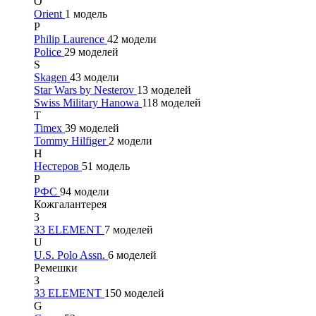
O
Orient
1 модель
P
Philip Laurence
42 модели
Police
29 моделей
S
Skagen
43 модели
Star Wars by Nesterov
13 моделей
Swiss Military Hanowa
118 моделей
T
Timex
39 моделей
Tommy Hilfiger
2 модели
Н
Нестеров
51 модель
Р
РФС
94 модели
Кожгалантерея
3
33 ELEMENT
7 моделей
U
U.S. Polo Assn.
6 моделей
Ремешки
3
33 ELEMENT
150 моделей
G