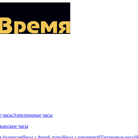
 часы
Электронные часы
канские часы
м балансом
Часы с фазой луны
Часы с керамикой
Титановые часы
Ч