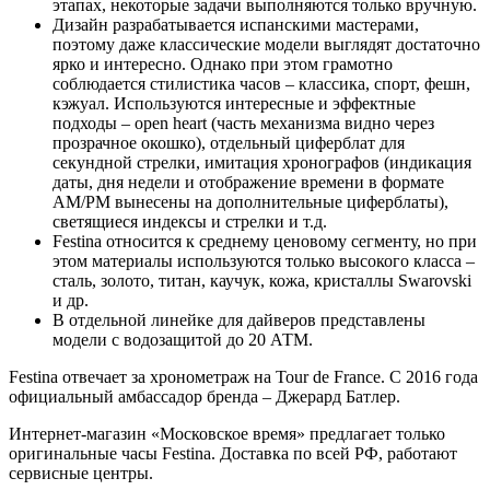
этапах, некоторые задачи выполняются только вручную.
Дизайн разрабатывается испанскими мастерами,
поэтому даже классические модели выглядят достаточно
ярко и интересно. Однако при этом грамотно
соблюдается стилистика часов – классика, спорт, фешн,
кэжуал. Используются интересные и эффектные
подходы – open heart (часть механизма видно через
прозрачное окошко), отдельный циферблат для
секундной стрелки, имитация хронографов (индикация
даты, дня недели и отображение времени в формате
AM/PM вынесены на дополнительные циферблаты),
светящиеся индексы и стрелки и т.д.
Festina относится к среднему ценовому сегменту, но при
этом материалы используются только высокого класса –
сталь, золото, титан, каучук, кожа, кристаллы Swarovski
и др.
В отдельной линейке для дайверов представлены
модели с водозащитой до 20 АТМ.
Festina отвечает за хронометраж на Tour de France. С 2016 года
официальный амбассадор бренда – Джерард Батлер.
Интернет-магазин «Московское время» предлагает только
оригинальные часы Festina. Доставка по всей РФ, работают
сервисные центры.