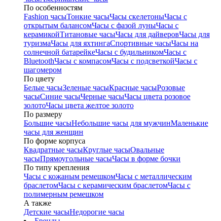
По особенностям
Fashion часы
Тонкие часы
Часы скелетоны
Часы с
открытым балансом
Часы с фазой луны
Часы с
керамикой
Титановые часы
Часы для дайверов
Часы для
туризма
Часы для яхтинга
Спортивные часы
Часы на
солнечной батарейке
Часы с будильником
Часы с
Bluetooth
Часы с компасом
Часы с подсветкой
Часы с
шагомером
По цвету
Белые часы
Зеленые часы
Красные часы
Розовые
часы
Синие часы
Черные часы
Часы цвета розовое
золото
Часы цвета желтое золото
По размеру
Большие часы
Небольшие часы для мужчин
Маленькие
часы для женщин
По форме корпуса
Квадратные часы
Круглые часы
Овальные
часы
Прямоугольные часы
Часы в форме бочки
По типу крепления
Часы с кожаным ремешком
Часы с металлическим
браслетом
Часы с керамическим браслетом
Часы с
полимерным ремешком
А также
Детские часы
Недорогие часы
Бренды