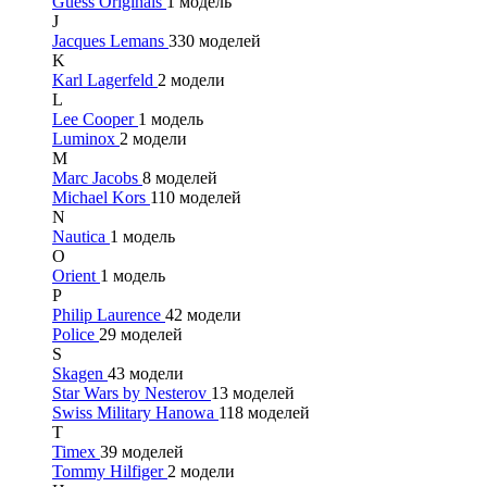
Guess Originals
1 модель
J
Jacques Lemans
330 моделей
K
Karl Lagerfeld
2 модели
L
Lee Cooper
1 модель
Luminox
2 модели
M
Marc Jacobs
8 моделей
Michael Kors
110 моделей
N
Nautica
1 модель
O
Orient
1 модель
P
Philip Laurence
42 модели
Police
29 моделей
S
Skagen
43 модели
Star Wars by Nesterov
13 моделей
Swiss Military Hanowa
118 моделей
T
Timex
39 моделей
Tommy Hilfiger
2 модели