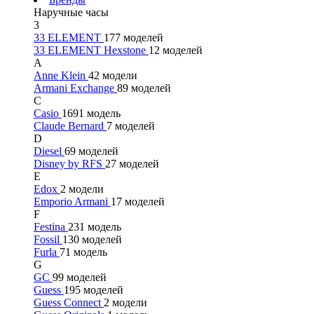
Наручные часы
3
33 ELEMENT
177 моделей
33 ELEMENT Hexstone
12 моделей
A
Anne Klein
42 модели
Armani Exchange
89 моделей
C
Casio
1691 модель
Claude Bernard
7 моделей
D
Diesel
69 моделей
Disney by RFS
27 моделей
E
Edox
2 модели
Emporio Armani
17 моделей
F
Festina
231 модель
Fossil
130 моделей
Furla
71 модель
G
GC
99 моделей
Guess
195 моделей
Guess Connect
2 модели