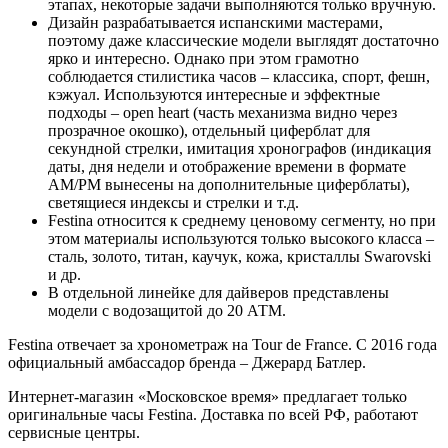
этапах, некоторые задачи выполняются только вручную.
Дизайн разрабатывается испанскими мастерами,
поэтому даже классические модели выглядят достаточно
ярко и интересно. Однако при этом грамотно
соблюдается стилистика часов – классика, спорт, фешн,
кэжуал. Используются интересные и эффектные
подходы – open heart (часть механизма видно через
прозрачное окошко), отдельный циферблат для
секундной стрелки, имитация хронографов (индикация
даты, дня недели и отображение времени в формате
AM/PM вынесены на дополнительные циферблаты),
светящиеся индексы и стрелки и т.д.
Festina относится к среднему ценовому сегменту, но при
этом материалы используются только высокого класса –
сталь, золото, титан, каучук, кожа, кристаллы Swarovski
и др.
В отдельной линейке для дайверов представлены
модели с водозащитой до 20 АТМ.
Festina отвечает за хронометраж на Tour de France. С 2016 года
официальный амбассадор бренда – Джерард Батлер.
Интернет-магазин «Московское время» предлагает только
оригинальные часы Festina. Доставка по всей РФ, работают
сервисные центры.