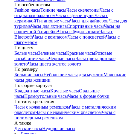
По особенностям
Fashion часы
Тонкие часы
Часы скелетоны
Часы с
открытым балансом
Часы с фазой луны
Часы с
керамикой
Титановые часы
Часы для дайверов
Часы для
туризма
Часы для яхтинга
Спортивные часы
Часы на
солнечной батарейке
Часы с будильником
Часы с
Bluetooth
Часы с компасом
Часы с подсветкой
Часы с
шагомером
По цвету
Белые часы
Зеленые часы
Красные часы
Розовые
часы
Синие часы
Черные часы
Часы цвета розовое
золото
Часы цвета желтое золото
По размеру
Большие часы
Небольшие часы для мужчин
Маленькие
часы для женщин
По форме корпуса
Квадратные часы
Круглые часы
Овальные
часы
Прямоугольные часы
Часы в форме бочки
По типу крепления
Часы с кожаным ремешком
Часы с металлическим
браслетом
Часы с керамическим браслетом
Часы с
полимерным ремешком
А также
Детские часы
Недорогие часы
Бренды