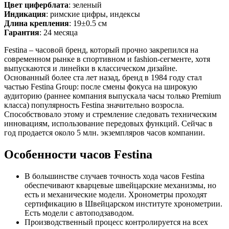
Цвет циферблата
: зеленый
Индикация
: римские цифры, индексы
Длина крепления
: 19±0.5 см
Гарантия
: 24 месяца
Festina – часовой бренд, который прочно закрепился на
современном рынке в спортивном и fashion-сегменте, хотя
выпускаются и линейки в классическом дизайне.
Основанный более ста лет назад, бренд в 1984 году стал
частью Festina Group: после смены фокуса на широкую
аудиторию (раннее компания выпускала часы только Premium
класса) популярность Festina значительно возросла.
Способствовало этому и стремление следовать техническим
инновациям, использование передовых функций. Сейчас в
год продается около 5 млн. экземпляров часов компании.
Особенности часов Festina
В большинстве случаев точность хода часов Festina
обеспечивают кварцевые швейцарские механизмы, но
есть и механические модели. Хронометры проходят
сертификацию в Швейцарском институте хронометрии.
Есть модели с автоподзаводом.
Производственный процесс контролируется на всех