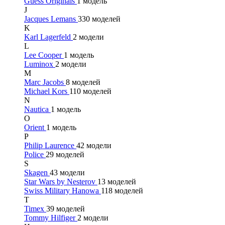
Guess Originals
1 модель
J
Jacques Lemans
330 моделей
K
Karl Lagerfeld
2 модели
L
Lee Cooper
1 модель
Luminox
2 модели
M
Marc Jacobs
8 моделей
Michael Kors
110 моделей
N
Nautica
1 модель
O
Orient
1 модель
P
Philip Laurence
42 модели
Police
29 моделей
S
Skagen
43 модели
Star Wars by Nesterov
13 моделей
Swiss Military Hanowa
118 моделей
T
Timex
39 моделей
Tommy Hilfiger
2 модели